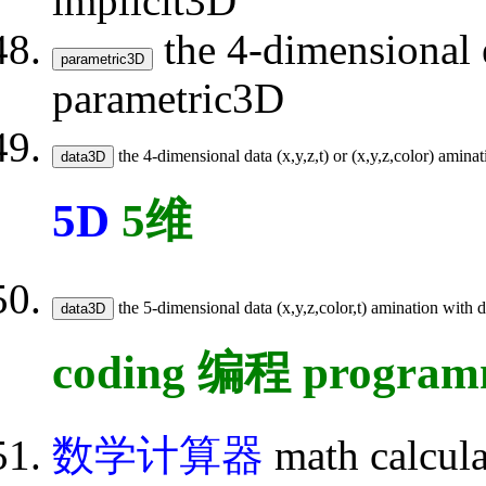
implicit3D
the 4-dimensional e
parametric3D
the 4-dimensional data (x,y,z,t) or (x,y,z,color) amin
5D
5维
the 5-dimensional data (x,y,z,color,t) amination with 
coding 编程 program
数学计算器
math calcul