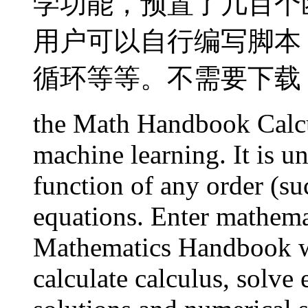
学功能，预置了几百个
用户可以自行编写脚本
循环等等。不需要下载
the Math Handbook Calcul
machine learning. It is u
function of any order (suc
equations. Enter mathema
Mathematics Handbook we
calculate calculus, solve 