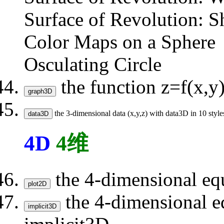
Surface of Revolution: S
Color Maps on a Sphere
Osculating Circle
the function z=f(x,y)
the 3-dimensional data (x,y,z) with data3D in 10 style
4D
4维
the 4-dimensional equ
the 4-dimensional eq