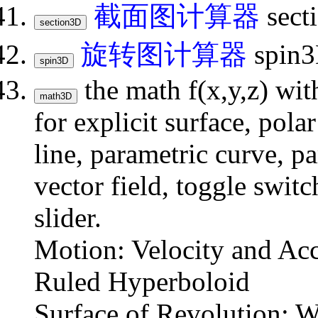
截面图计算器
sec
旋转图计算器
spi
the math f(x,y,z) wi
for explicit surface, polar
line, parametric curve, pa
vector field, toggle switc
slider.
Motion: Velocity and Acc
Ruled Hyperboloid
Surface of Revolution: 