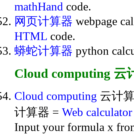
mathHand
code.
网页计算器
webpage ca
HTML
code.
蟒蛇计算器
python calc
Cloud computing 
Cloud computing
云计算 = 
计算器 =
Web calculator
Input your formula x fr