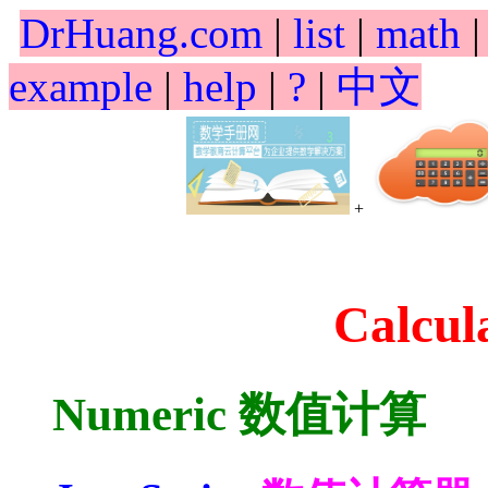
DrHuang.com
|
list
|
math
example
|
help
|
?
|
中文
+
Calcu
Numeric 数值计算