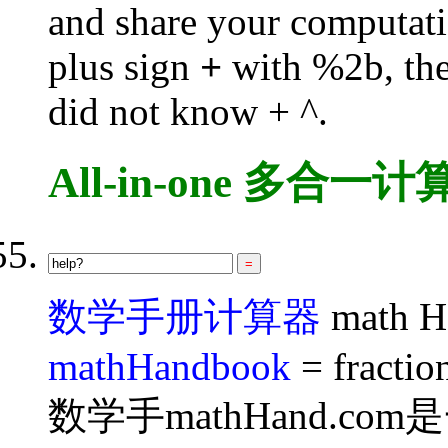
and share your computati
plus sign
+
with %2b, th
did not know + ^.
All-in-one 多合一计
数学手册计算器
math Ha
mathHandbook
= fraction
数学手mathHand.