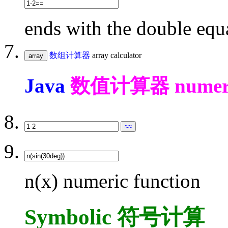
ends with the double equ
数组计算器
array calculator
Java
数值计算器 numeric c
n(x) numeric function
Symbolic 符号计算