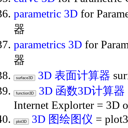
parametric 3D
for Param
器
parametrics 3D
for Para
器
3D 表面计算器
su
3D 函数3D计算器
Internet Explorter = 3D o
3D 图绘图仪
= plot