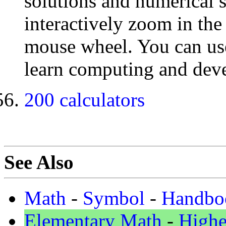
solutions and numerical 
interactively zoom in th
mouse wheel. You can use
learn computing and dev
200 calculators
See Also
Math
-
Symbol
-
Handbo
Elementary Math
-
Highe