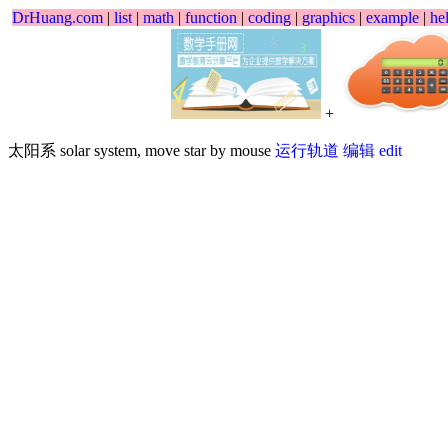
DrHuang.com
|
list
|
math
|
function
|
coding
|
graphics
|
example
|
he
+
太阳系 solar system, move star by mouse
运行轨道
编辑 edit