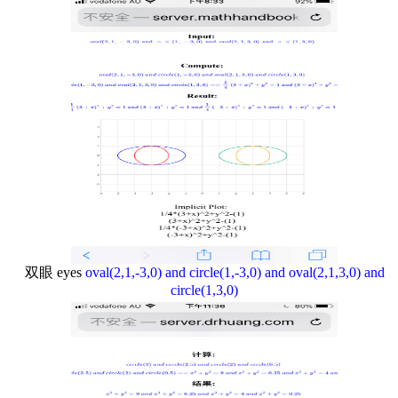
双眼 eyes
oval(2,1,-3,0) and circle(1,-3,0) and oval(2,1,3,0) and
circle(1,3,0)