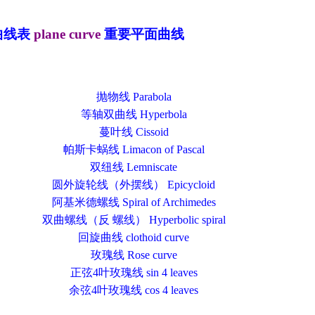
曲线表
plane curve
重要平面曲线
抛物线 Parabola
等轴双曲线 Hyperbola
蔓叶线 Cissoid
帕斯卡蜗线 Limacon of Pascal
双纽线 Lemniscate
圆外旋轮线（外摆线） Epicycloid
阿基米德螺线 Spiral of Archimedes
双曲螺线（反 螺线） Hyperbolic spiral
回旋曲线 clothoid curve
玫瑰线 Rose curve
正弦4叶玫瑰线 sin 4 leaves
余弦4叶玫瑰线 cos 4 leaves