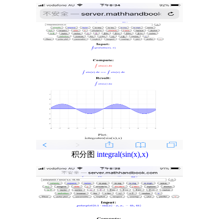
积分图
integral(sin(x),x)