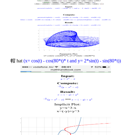
帽 hat
(x= cos(t) - cos(80*t)* t and y= 2*sin(t) - sin(80*t))