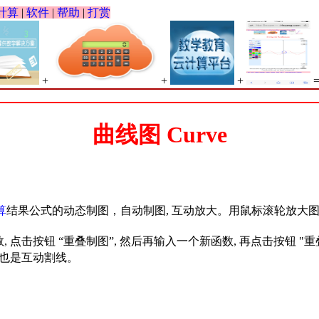
计算
|
软件
|
帮助
|
打赏
+
+
+
曲线图 Curve
算
结果公式的动态制图，自动制图, 互动放大。用鼠标滚轮放大图形
 点击按钮 “重叠制图”, 然后再输入一个新函数, 再点击按钮 "重
图也是互动割线。