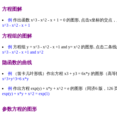
方程图解
例
作出函数 x^3 - x^2 - x + 1 = 0 的图形, 点击x
x^3 - x^2 - x + 1
方程组的图解
例
方程组 y = x^3 - x^2 - x +1 and y= x^2 的
x^3 - x^2 - x +1 and x^2
隐函数的曲线
例
（笛卡儿叶形线）作出方程 x3 + y3 = 6x*y 的图形（高
x^3+y^3=6 x*y
例
作出方程 exp(y) + x*y + x^2 = e 的图形（同济6 版，126
exp(y) + x*y + x^2 = exp(1)
参数方程的图形