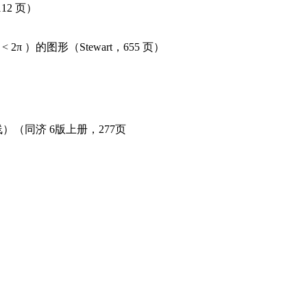
，112 页）
（0 < t < 2π ）的图形（Stewart，655 页）
心形线）（同济 6版上册，277页