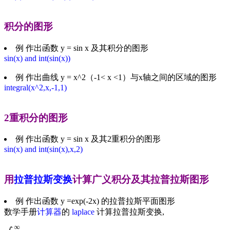
积分的图形
例 作出函数 y = sin x 及其积分的图形
sin(x) and int(sin(x))
例 作出曲线 y = x^2（-1< x <1）与x轴之间的区域的图形
integral(x^2,x,-1,1)
2重积分的图形
例 作出函数 y = sin x 及其2重积分的图形
sin(x) and int(sin(x),x,2)
用
拉普拉斯变换
计算广义积分及其拉普拉斯图形
例 作出函数 y =exp(-2x) 的拉普拉斯平面图形
数学手册
计算器
的
laplace
计算拉普拉斯变换,
∞