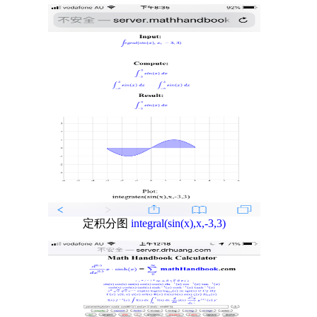
定积分图
integral(sin(x),x,-3,3)