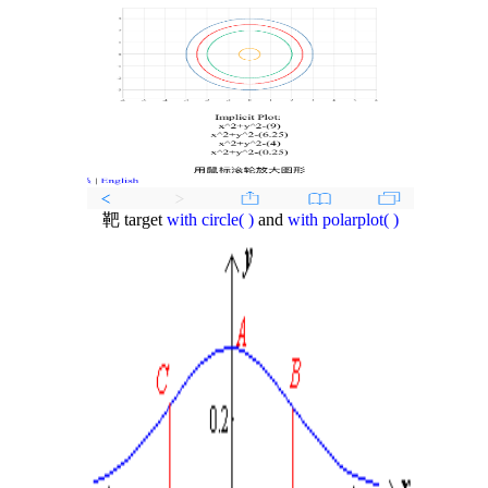
靶 target
with circle( )
and
with polarplot( )