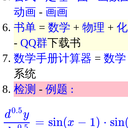
动画
-
画画
书单
=
数学
+
物理
+
化
-
QQ群
下载书
数学手册计算器
=
数学
系统
检测
-
例题 :
0.5
d
y
=
sin
(
−
1
)
⋅
sin
x
d
0.5
y
d
x
0.5
=
sin
(
x
-
1
)
⋅
sin
(
y
)
0.5