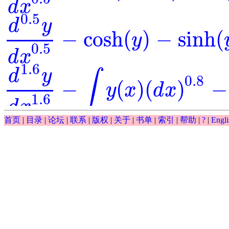
d
x
0.5
d
y
−
cosh
(
)
−
sinh
(
y
d
0.5
y
d
x
0.5
-
cosh
(
y
)
-
sinh
(
y
)
=
0
0.5
d
x
1.6
d
y
∫
0.8
−
(
)
(
)
−
y
x
d
x
d
1.6
y
d
x
1.6
-
∫
y
(
x
)
(
d
x
)
0.8
-
y
-
exp
(
x
)
=
0
1.6
d
x
∫
首页
|
目录
|
论坛
|
联系
|
版权
|
关于
|
书单
|
索引
|
帮助
|
?
|
Engli
0.5
(
)
(
)
−
−
exp
y
x
d
x
y
∫
y
(
x
)
(
d
x
)
0.5
-
y
-
exp
(
x
)
0.5
d
y
−
exp
(
)
⋅
=
0
=
y
x
d
0.5
y
d
x
0.5
-
exp
(
y
)
⋅
x
=
0
0.5
d
x
0.5
cos
(
)
d
y
x