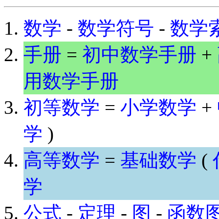
数学
-
数学符号
-
数学
手册
=
初中数学手册
+
用数学手册
初等数学
=
小学数学
+
学
)
高等数学
=
基础数学
(
学
公式
-
定理
-
图
-
函数