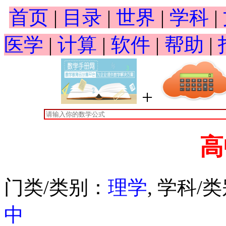
首页
|
目录
|
世界
|
学科
|
医学
|
计算
|
软件
|
帮助
|
+
高
门类/类别：
理学
, 学科/
中