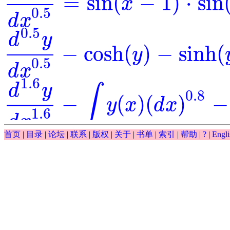
=
sin
(
−
1
)
⋅
sin
x
d
0.5
y
d
x
0.5
=
sin
(
x
-
1
)
⋅
sin
(
y
)
0.5
d
x
0.5
d
y
−
cosh
(
)
−
sinh
(
y
d
0.5
y
d
x
0.5
-
cosh
(
y
)
-
sinh
(
y
)
=
0
0.5
d
x
1.6
d
y
∫
0.8
−
(
)
(
)
−
y
x
d
x
d
1.6
y
d
x
1.6
-
∫
y
(
x
)
(
d
x
)
0.8
-
y
-
exp
(
x
)
=
0
1.6
d
x
∫
首页
|
目录
|
论坛
|
联系
|
版权
|
关于
|
书单
|
索引
|
帮助
|
?
|
Engli
0.5
(
)
(
)
−
−
exp
y
x
d
x
y
∫
y
(
x
)
(
d
x
)
0.5
-
y
-
exp
(
x
)
0.5
d
y
−
exp
(
)
⋅
=
0
=
y
x
d
0.5
y
d
x
0.5
-
exp
(
y
)
⋅
x
=
0
0.5
d
x