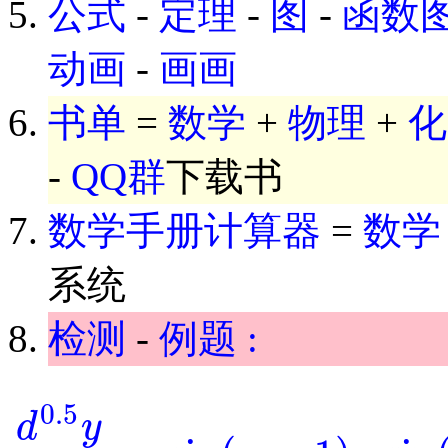
公式
-
定理
-
图
-
函数
动画
-
画画
书单
=
数学
+
物理
+
化
-
QQ群
下载书
数学手册计算器
=
数学
系统
检测
-
例题 :
0.5
d
y