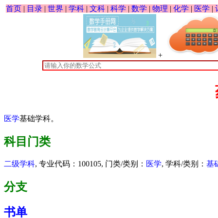
首页
|
目录
|
世界
|
学科
|
文科
|
科学
|
数学
|
物理
|
化学
|
医学
|
+
医学
基础学科。
科目门类
二级学科
, 专业代码：100105, 门类/类别：
医学
, 学科/类别：
基
分支
书单