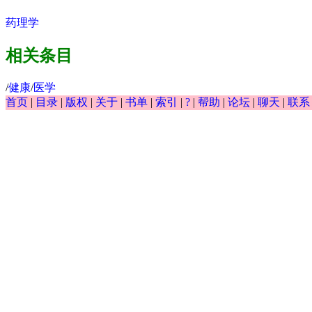
药理学
相关条目
/
健康
/
医学
首页
|
目录
|
版权
|
关于
|
书单
|
索引
|
?
|
帮助
|
论坛
|
聊天
|
联系