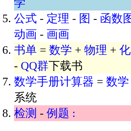
学
公式
-
定理
-
图
-
函数
动画
-
画画
书单
=
数学
+
物理
+
化
-
QQ群
下载书
数学手册计算器
=
数学
系统
检测
-
例题 :