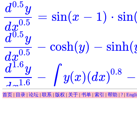
0.5
d
y
=
sin
(
−
1
)
⋅
sin
x
d
0.5
y
d
x
0.5
=
sin
(
x
-
1
)
⋅
sin
(
y
)
0.5
d
x
0.5
d
y
−
cosh
(
)
−
sinh
(
y
d
0.5
y
d
x
0.5
-
cosh
(
y
)
-
sinh
(
y
)
=
0
0.5
d
x
1.6
d
y
∫
0.8
−
(
)
(
)
−
y
x
d
x
d
1.6
y
d
x
1.6
-
∫
y
(
x
)
(
d
x
)
0.8
-
y
-
exp
(
x
)
=
0
1.6
d
x
∫
首页
|
目录
|
论坛
|
联系
|
版权
|
关于
|
书单
|
索引
|
帮助
|
?
|
Engli
0.5
(
)
(
)
−
−
exp
y
x
d
x
y
∫
y
(
x
)
(
d
x
)
0.5
-
y
-
exp
(
x
)
0.5
d
y
−
exp
(
)
⋅
=
0
=