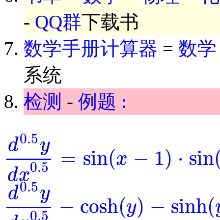
-
QQ群
下载书
数学手册计算器
=
数学
系统
检测
-
例题 :
0.5
d
y
=
sin
(
−
1
)
⋅
sin
x
d
0.5
y
d
x
0.5
=
sin
(
x
-
1
)
⋅
sin
(
y
)
0.5
d
x
0.5
d
y
−
cosh
(
)
−
sinh
(
y
d
0.5
y
d
x
0.5
-
cosh
(
y
)
-
sinh
(
y
)
=
0
0.5