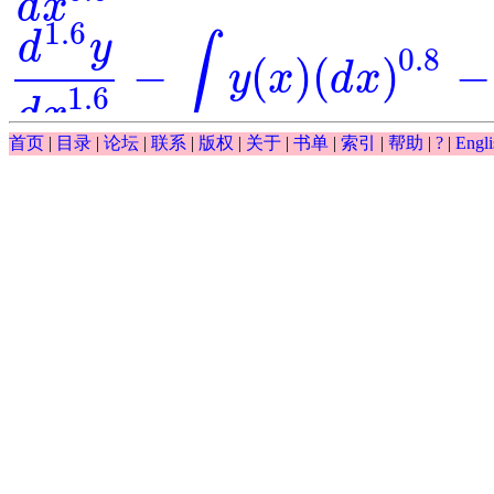
d
x
1.6
d
y
∫
0.8
−
(
)
(
)
−
y
x
d
x
d
1.6
y
d
x
1.6
-
∫
y
(
x
)
(
d
x
)
0.8
-
y
-
exp
(
x
)
=
0
1.6
d
x
∫
首页
|
目录
|
论坛
|
联系
|
版权
|
关于
|
书单
|
索引
|
帮助
|
?
|
Engli
0.5
(
)
(
)
−
−
exp
y
x
d
x
y
∫
y
(
x
)
(
d
x
)
0.5
-
y
-
exp
(
x
)
0.5
d
y
−
exp
(
)
⋅
=
0
=
y
x
d
0.5
y
d
x
0.5
-
exp
(
y
)
⋅
x
=
0
0.5
d
x
0.5
cos
(
)
d
y
x
=
⋅
== ?
y
d
0.5
y
d
x
0.5
=
cos
(
x
)
x
⋅
y
0.5
x
d
x
1.2
0.6
d
y
d
y