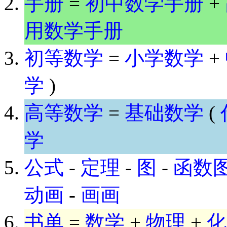
手册
=
初中数学手册
+
用数学手册
初等数学
=
小学数学
+
学
)
高等数学
=
基础数学
(
学
公式
-
定理
-
图
-
函数
动画
-
画画
书单
=
数学
+
物理
+
化