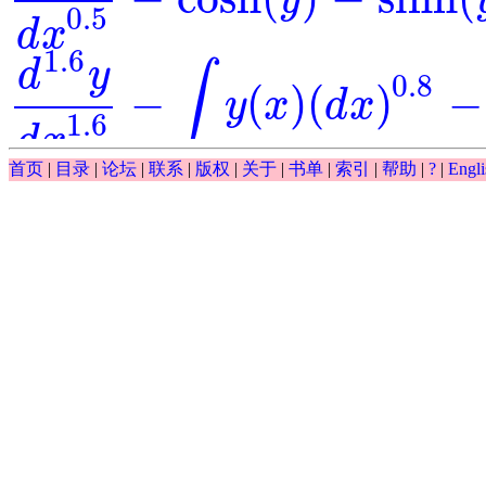
y
d
0.5
y
d
x
0.5
-
cosh
(
y
)
-
sinh
(
y
)
=
0
0.5
d
x
1.6
d
y
∫
0.8
−
(
)
(
)
−
y
x
d
x
d
1.6
y
d
x
1.6
-
∫
y
(
x
)
(
d
x
)
0.8
-
y
-
exp
(
x
)
=
0
1.6
d
x
∫
首页
|
目录
|
论坛
|
联系
|
版权
|
关于
|
书单
|
索引
|
帮助
|
?
|
Engli
0.5
(
)
(
)
−
−
exp
y
x
d
x
y
∫
y
(
x
)
(
d
x
)
0.5
-
y
-
exp
(
x
)
0.5
d
y
−
exp
(
)
⋅
=
0
=
y
x
d
0.5
y
d
x
0.5
-
exp
(
y
)
⋅
x
=
0
0.5
d
x
0.5
cos
(
)
d
y
x
=
⋅
== ?
y
d
0.5
y
d
x
0.5
=
cos
(
x
)
x
⋅
y
0.5
x
d
x