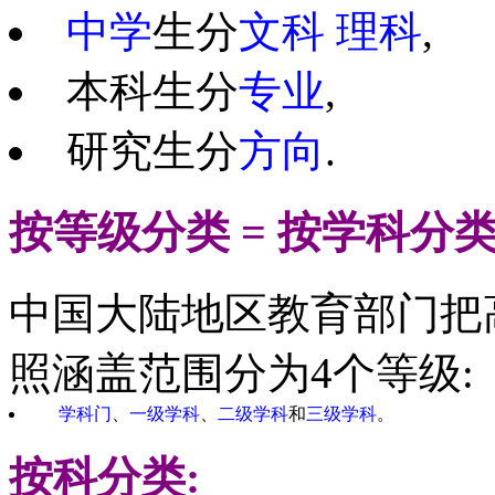
中学
生分
文科
理科
,
本科生分
专业
,
研究生分
方向
.
按等级分类 = 按
学科
分类
中国大陆地区教育部门把
照涵盖范围分为4个等级:
学科门
、
一级学科
、
二级学科
和
三级学科
。
按
科
分类: