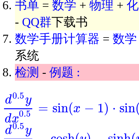
书单
=
数学
+
物理
+
化
-
QQ群
下载书
数学手册计算器
=
数学
系统
检测
-
例题 :
0.5
d
y
=
sin
(
−
1
)
⋅
sin
x
d
0.5
y
d
x
0.5
=
sin
(
x
-
1
)
⋅
sin
(
y
)
0.5
d
x
0.5
d
y
−
cosh
(
)
−
sinh
(