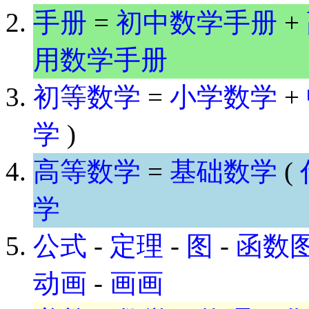
手册
=
初中数学手册
+
用数学手册
初等数学
=
小学数学
+
学
)
高等数学
=
基础数学
(
学
公式
-
定理
-
图
-
函数
动画
-
画画