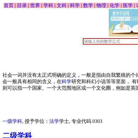
首页
|
目录
|
世界
|
学科
|
文科
|
科学
|
数学
|
物理
|
化学
|
医学
|
社会一词并没有太正式明确的定义，一般是指由自我繁殖的个
会一般具有相同的含义，在
科学
研究和科幻小说等等里面， 
则可以指一个国家、一个大范围地区或一个文化圈，例如是英
一级学科
, 授予学位：
法学
学士, 专业代码 0303
二级学科