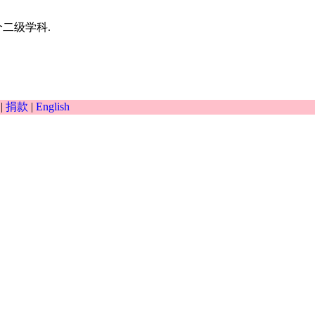
二级学科.
|
捐款
|
English