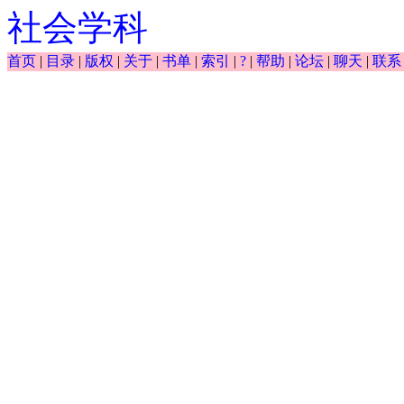
社会学科
首页
|
目录
|
版权
|
关于
|
书单
|
索引
|
?
|
帮助
|
论坛
|
聊天
|
联系