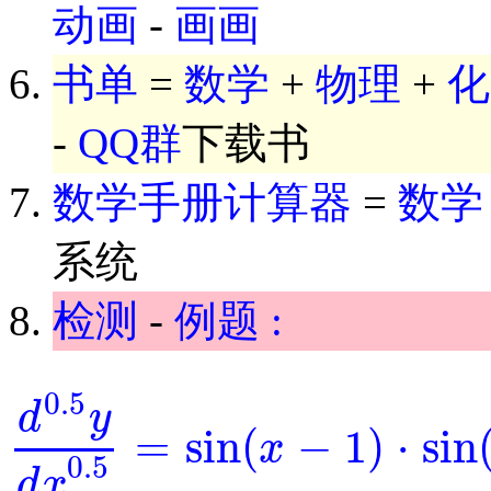
动画
-
画画
书单
=
数学
+
物理
+
化
-
QQ群
下载书
数学手册计算器
=
数学
系统
检测
-
例题 :
0.5
d
y
=
sin
(
−
1
)
⋅
sin
x
d
0.5
y
d
x
0.5
=
sin
(
x
-
1
)
⋅
sin
(
y
)
0.5
d
x