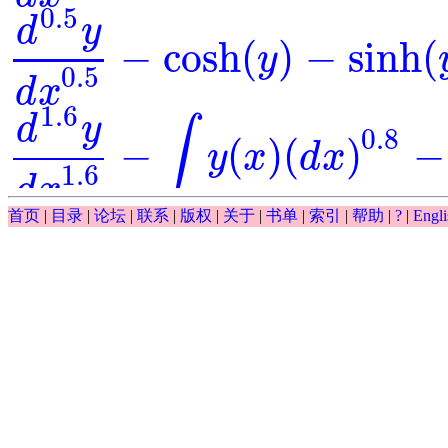
0.5
d
y
−
cosh
(
)
−
sinh
(
y
d
0.5
y
d
x
0.5
-
cosh
(
y
)
-
sinh
(
y
)
=
0
0.5
d
x
1.6
d
y
∫
0.8
−
(
)
(
)
−
y
x
d
x
d
1.6
y
d
x
1.6
-
∫
y
(
x
)
(
d
x
)
0.8
-
y
-
exp
(
x
)
=
0
1.6
d
x
∫
首页
|
目录
|
论坛
|
联系
|
版权
|
关于
|
书单
|
索引
|
帮助
|
?
|
Engli
0.5
(
)
(
)
−
−
exp
y
x
d
x
y
∫
y
(
x
)
(
d
x
)
0.5
-
y
-
exp
(
x
)
0.5
d
y
−
exp
(
)
⋅
=
0
=
y
x
d
0.5
y
d
x
0.5
-
exp
(
y
)
⋅
x
=
0
0.5
d
x
0.5
cos
(
)
d
y
x