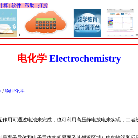
计算
|
软件
|
帮助
|
打赏
+
+
+
电化学
Electrochemistry
学
/
物理化学
互作用可通过电池来完成，也可利用高压静电放电来实现，二者
子导体和电子导体的相界面及其邻近区域）中的输运和反应规律的科