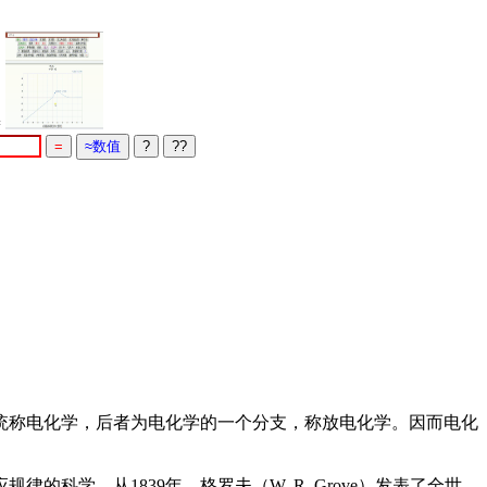
=
统称电化学，后者为电化学的一个分支，称放电化学。因而电化
学。从1839年，格罗夫（W. R. Grove）发表了全世