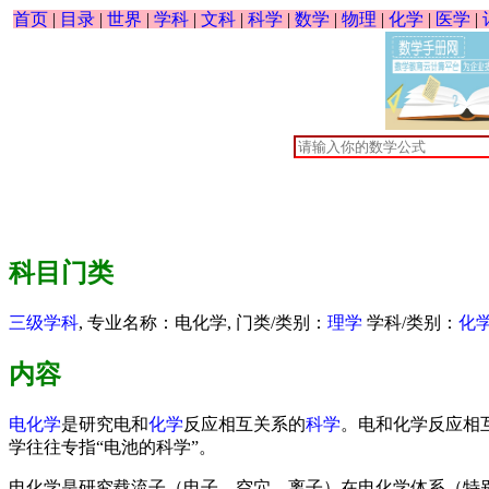
首页
|
目录
|
世界
|
学科
|
文科
|
科学
|
数学
|
物理
|
化学
|
医学
|
科目门类
三级学科
, 专业名称：电化学, 门类/类别：
理学
学科/类别：
化
内容
电化学
是研究电和
化学
反应相互关系的
科学
。电和化学反应相
学往往专指“电池的科学”。
电化学是研究载流子（电子，空穴，离子）在电化学体系（特别是离