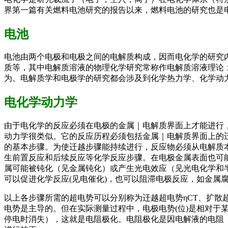
界第一篇有关燃料电池研究的报告以来，燃料电池的研究也是
电池
电池由两个电极和电极之间的电解质构成，因而电化学的研究
质等，其中电解质溶液的物理化学研究常称作电解质溶液理论
为。电解质学和电极学的研究都会涉及到化学热力学、化学动
电化学动力学
由于电化学的反应必须在电极的金属｜电解质界面上才能进行
动力学很类似。它的反应历程必须包括金属｜电解质界面上的
的基本步骤。为使迁越步骤能持续进行，反应物必须从电解质本
生前置反应和后续反应等化学反应步骤。在电极金属表面也可
属可能被钝化（见金属钝化）或产生光电效应（见光电化学和
可以促进化学反应(见电催化)，也可以阻滞电极反应，如金属
以上各步骤所需的超电势可以分别称为迁越超电势ηCT、扩散超电
电势是主导的。但在实际测量过程中，电极电势(位)是相对
停电时消失），这就是电阻极化。电阻极化是因电解液的电阻