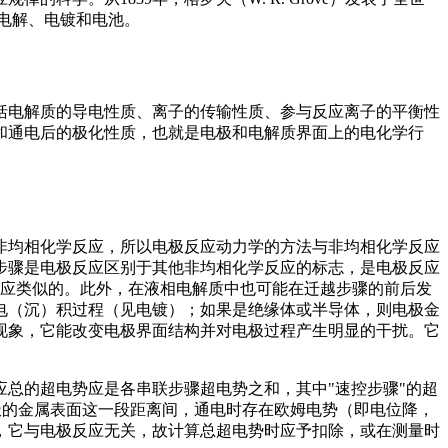
电解、电镀和电池。
括电解质的导电性质、离子的传输性质、参与反应离子的平衡性
和通电后的极化性质，也就是电极和电解质界面上的电化学行
非均相化学反应，所以电极反应动力学的方法与非均相化学反应
步骤是电极反应区别于其他非均相化学反应的标志，是电极反应
反应类似的。此外，在液相电解质中也可能在迁越步骤的前后发
电（沉）积过程（见电镀）；如果是绝缘体或半导体，则电极金
现象，它能改变电极界面结构并对电极过程产生明显的干扰。它
极反应总的超电势应是各串联步骤超电势之和，其中"速控步骤"的超
极的金属表面这一段距离间，通电时存在欧姆电势（即电位降，
，它与电极反应无关，故计算总超电势时应予扣除，或在测量时