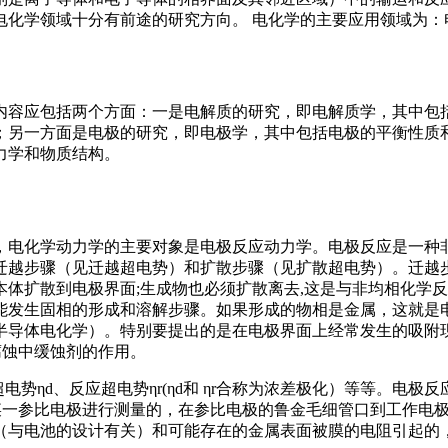
电化学领域十分有前途的研究方向。 电化学的主要应用领域为：
内容应包括两个方面：一是电解质的研究，即电解质学，其中包
；另一方面是电极的研究，即电极学，其中包括电极的平衡性质
力学和物质结构。
，电化学动力学的主要对象是电极反应动力学。电极反应是一种
迁越步骤（见迁越超电势）和扩散步骤（见扩散超电势）。迁越
体扩散到电极界面;生成物也必须扩散离去,这是与非均相化学
能发生固相的形成和溶解步骤。如果形成的物相是金属，这就是
半导体电化学）。特别要提出的是在电极界面上经常发生的吸附
腐蚀中缓蚀剂的作用。
势ηd、反应超电势ηr(ηd和 ηr合称为浓差极化）等等。电
于某一参比电极进行测量的，在参比电极的鲁金毛细管口到工作电
（与电池的设计有关）和可能存在的金属表面被膜的电阻引起的