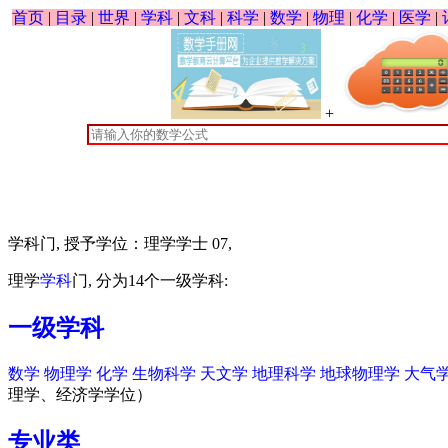
首页
|
目录
|
世界
|
学科
|
文科
|
科学
|
数学
|
物理
|
化学
|
医学
|
+
学科门, 授予学位：理学学士 07,
理学
学科
门, 分为14个一级学科:
一级学科
数学
物理学
化学
生物科学
天文学
地理科学
地球物理学
大气
理学、经济学学位）
专业类