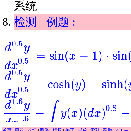
系统
检测
-
例题 :
0.5
d
y
=
sin
(
−
1
)
⋅
sin
x
d
0.5
y
d
x
0.5
=
sin
(
x
-
1
)
⋅
sin
(
y
)
0.5
d
x
0.5
d
y
−
cosh
(
)
−
sinh
(
y
d
0.5
y
d
x
0.5
-
cosh
(
y
)
-
sinh
(
y
)
=
0
0.5
d
x
1.6
d
y
∫
0.8
−
(
)
(
)
−
y
x
d
x
d
1.6
y
d
x
1.6
-
∫
y
(
x
)
(
d
x
)
0.8
-
y
-
exp
(
x
)
=
0
1.6
d
x
首页
|
目录
|
论坛
|
联系
|
版权
|
关于
|
书单
|
索引
|
帮助
|
?
|
Engli