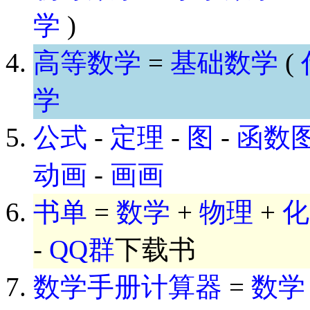
学
)
高等数学
=
基础数学
(
学
公式
-
定理
-
图
-
函数
动画
-
画画
书单
=
数学
+
物理
+
化
-
QQ群
下载书
数学手册计算器
=
数学