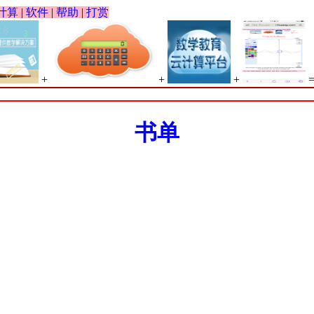
计算
|
软件
|
帮助
|
打赏
+
+
+
书单