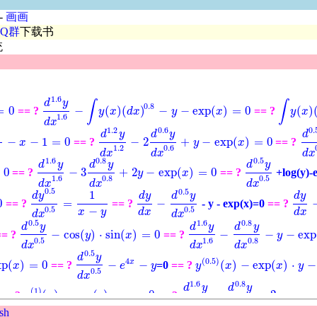
-
画画
QQ群
下载书
统
1.6
d
y
∫
∫
0.8
=
0
−
(
)
(
)
−
−
exp
(
)
=
0
(
)
== ?
== ?
d
1.6
y
d
x
1.6
-
∫
y
(
x
)
(
d
x
)
0.8
-
y
-
exp
(
x
)
=
0
∫
y
(
x
)
(
d
x
y
x
d
x
y
x
y
x
1.6
d
x
5
1.2
0.6
0.
d
y
d
y
d
−
−
1
=
0
−
2
+
−
exp
(
)
=
0
== ?
== ?
d
1.2
y
d
x
1.2
-
2
d
0.6
y
d
x
0.6
+
y
-
exp
(
x
)
=
0
x
0.5
-
x
x
-
1
=
0
y
x
d
0.
5
1.2
0.6
d
x
d
x
d
x
1.6
0.8
0.5
d
y
d
y
d
y
0
−
3
+
2
−
exp
(
)
=
0
== ?
== ?
+log(y)-
d
1.6
y
d
x
1.6
-
3
d
0.8
y
d
x
0.8
+
2
y
-
exp
(
x
)
=
0
d
0.5
y
d
x
0.5
y
x
1.6
0.8
0.5
d
x
d
x
d
x
0.5
0.5
1
d
y
d
y
d
y
d
y
0
=
−
== ?
== ?
- y - exp(x)=0
== ?
d
y
0.5
d
x
0.5
=
1
x
-
y
d
y
d
x
-
d
0.5
y
d
x
0.5
d
y
d
x
−
0.5
0.5
x
y
d
x
d
x
d
x
d
x
0.5
1.6
0.8
d
y
d
y
d
y
−
cos
(
)
⋅
sin
(
)
=
0
−
−
−
exp
== ?
== ?
d
1.6
y
d
x
1.6
-
d
0.8
y
d
x
0.8
-
y
-
ex
d
0.5
y
d
x
0.5
-
cos
y
(
y
)
⋅
sin
(
x
x
)
=
0
y
0.5
1.6
0.8
d
x
d
x
d
x
0.5
d
y
4
(
0.5
)
x
xp
(
)
=
0
−
−
(
)
−
exp
(
)
⋅
−
== ?
=0
== ?
exp
(
x
)
=
0
d
0.5
y
d
x
0.5
-
e
4
x
-
y
x
e
y
y
y
(
0.5
)
(
x
x
)
-
exp
(
x
)
⋅
y
x
-
exp
(
y
x
)
=
0.5
d
x
1.6
0.8
d
y
d
y
(
1
)
(
)
−
exp
(
)
−
=
0
−
−
2
−
exp
== ?
== ?
y
(
1
)
(
x
)
-
exp
(
y
)
-
x
=
0
d
1.6
y
d
x
1.6
-
d
0.8
y
d
x
0.8
-
2
y
-
ex
y
x
y
x
y
1.6
0.8
d
x
d
x
sh
1.6
0.8