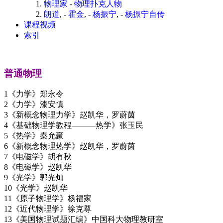
物理家
-
物理扑克人物
朗道
, -
霍金
, -
杨振宁
, -
杨振宁自传
课程视频
索引
普通物理
1《力学》郑永令
2《力学》漆安慎
3《新概念物理力学》赵凯华，罗蔚茵
4《基础物理学教程———热学》张玉民
5《热学》秦允豪
6《新概念物理热学》赵凯华，罗蔚茵
7《电磁学》胡有秋
8《电磁学》赵凯华
9《光学》郭光灿
10《光学》赵凯华
11《原子物理学》杨福家
12《近代物理学》徐克尊
13《美国物理试题汇编》中国科大物理教研室