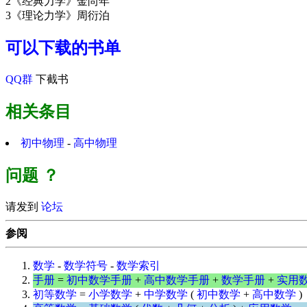
2《经典力学》金尚年
3《理论力学》周衍泊
可以下载的书单
QQ群
下截书
相关条目
初中物理
-
高中物理
问题
？
请发到
论坛
参阅
数学
-
数学符号
-
数学索引
手册
=
初中数学手册
+
高中数学手册
+
数学手册
+
实用
初等数学
=
小学数学
+
中学数学
(
初中数学
+
高中数学
)