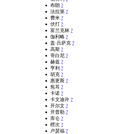
布朗
?
法拉第
?
费米
?
伏打
?
富兰克林
?
伽利略
?
盖·吕萨克
?
高斯
?
哥白尼
?
赫兹
?
亨利
?
胡克
?
惠更斯
?
焦耳
?
卡诺
?
卡文迪许
?
开尔文
?
开普勒
?
库仑
?
楞次
?
卢瑟福
?