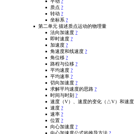
平动
?
质点
?
转动
?
坐标系
?
第二单元 描述质点运动的物理量
法向加速度
?
即时速度
?
加速度
?
角速度和线速度
?
角位移
?
路程与位移
?
平均速度
?
平均速率
?
切向加速度
?
求解平均速度的思路
?
时间与时刻
?
速度（V）、速度的变化（△V）和速
速度
?
速率
?
位置
?
向心加速度
?
向心加速度公式的推导方法
?