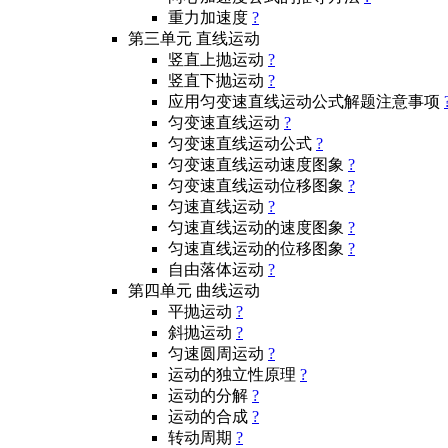
重力加速度
?
第三单元 直线运动
竖直上抛运动
?
竖直下抛运动
?
应用匀变速直线运动公式解题注意事项
匀变速直线运动
?
匀变速直线运动公式
?
匀变速直线运动速度图象
?
匀变速直线运动位移图象
?
匀速直线运动
?
匀速直线运动的速度图象
?
匀速直线运动的位移图象
?
自由落体运动
?
第四单元 曲线运动
平抛运动
?
斜抛运动
?
匀速圆周运动
?
运动的独立性原理
?
运动的分解
?
运动的合成
?
转动周期
?