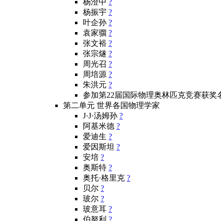
杨澄中
?
杨振宇
?
叶企孙
?
袁家骝
?
张文裕
?
张宗燧
?
周光召
?
周培源
?
朱洪元
?
参加第22届国际物理奥林匹克竞赛获奖
第二单元 世界各国物理学家
J·J·汤姆孙
?
阿基米德
?
爱迪生
?
爱因斯坦
?
安培
?
奥斯特
?
奥托·格里克
?
贝尔
?
玻尔
?
玻意耳
?
伯努利
?