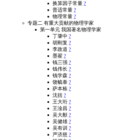
换算因子常量
?
普适常量
?
物理常量
?
专题二 有重大贡献的物理学家
第一单元 我国著名物理学家
丁肇中
?
胡刚复
?
李政道
?
墨翟
?
钱三强
?
钱伟长
?
钱学森
?
饶毓泰
?
萨本栋
?
沈括
?
王大珩
?
王淦昌
?
吴大猷
?
吴健雄
?
吴有训
?
严济慈
?