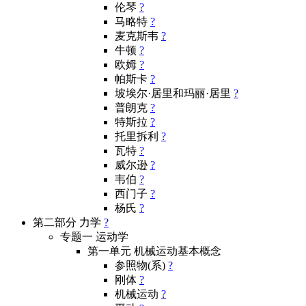
伦琴
?
马略特
?
麦克斯韦
?
牛顿
?
欧姆
?
帕斯卡
?
坡埃尔·居里和玛丽·居里
?
普朗克
?
特斯拉
?
托里拆利
?
瓦特
?
威尔逊
?
韦伯
?
西门子
?
杨氏
?
第二部分 力学
?
专题一 运动学
第一单元 机械运动基本概念
参照物(系)
?
刚体
?
机械运动
?