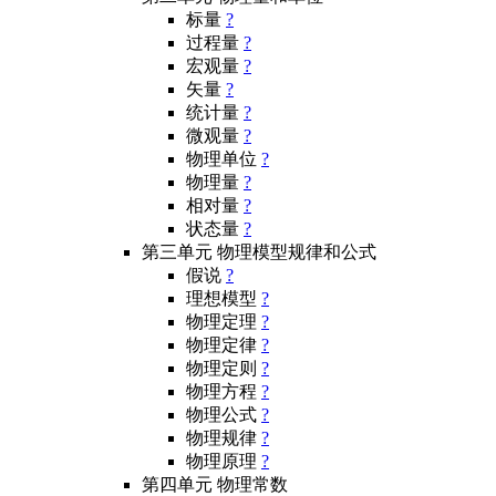
标量
?
过程量
?
宏观量
?
矢量
?
统计量
?
微观量
?
物理单位
?
物理量
?
相对量
?
状态量
?
第三单元 物理模型规律和公式
假说
?
理想模型
?
物理定理
?
物理定律
?
物理定则
?
物理方程
?
物理公式
?
物理规律
?
物理原理
?
第四单元 物理常数