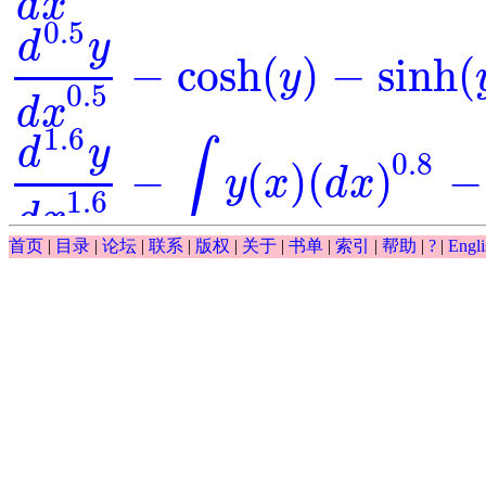
d
x
0.5
d
y
−
cosh
(
)
−
sinh
(
y
d
0.5
y
d
x
0.5
-
cosh
(
y
)
-
sinh
(
y
)
=
0
0.5
d
x
1.6
d
y
∫
0.8
−
(
)
(
)
−
y
x
d
x
d
1.6
y
d
x
1.6
-
∫
y
(
x
)
(
d
x
)
0.8
-
y
-
exp
(
x
)
=
0
1.6
d
x
∫
首页
|
目录
|
论坛
|
联系
|
版权
|
关于
|
书单
|
索引
|
帮助
|
?
|
Engli
0.5
(
)
(
)
−
−
exp
y
x
d
x
y
∫
y
(
x
)
(
d
x
)
0.5
-
y
-
exp
(
x
)
0.5
d
y
−
exp
(
)
⋅
=
0
=
y
x
d
0.5
y
d
x
0.5
-
exp
(
y
)
⋅
x
=
0
0.5
d
x
0.5
cos
(
)
d
y
x