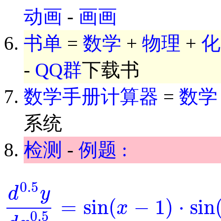
动画
-
画画
书单
=
数学
+
物理
+
化
-
QQ群
下载书
数学手册计算器
=
数学
系统
检测
-
例题 :
0.5
d
y
=
sin
(
−
1
)
⋅
sin
x
d
0.5
y
d
x
0.5
=
sin
(
x
-
1
)
⋅
sin
(
y
)
0.5