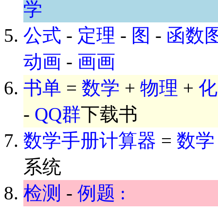
学
公式
-
定理
-
图
-
函数
动画
-
画画
书单
=
数学
+
物理
+
化
-
QQ群
下载书
数学手册计算器
=
数学
系统
检测
-
例题 :