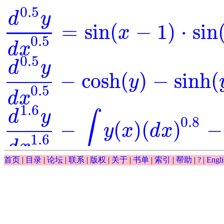
0.5
d
y
=
sin
(
−
1
)
⋅
sin
x
d
0.5
y
d
x
0.5
=
sin
(
x
-
1
)
⋅
sin
(
y
)
0.5
d
x
0.5
d
y
−
cosh
(
)
−
sinh
(
y
d
0.5
y
d
x
0.5
-
cosh
(
y
)
-
sinh
(
y
)
=
0
0.5
d
x
1.6
d
y
∫
0.8
−
(
)
(
)
−
y
x
d
x
d
1.6
y
d
x
1.6
-
∫
y
(
x
)
(
d
x
)
0.8
-
y
-
exp
(
x
)
=
0
1.6
d
x
∫
首页
|
目录
|
论坛
|
联系
|
版权
|
关于
|
书单
|
索引
|
帮助
|
?
|
Engli
0.5
(
)
(
)
−
−
exp
y
x
d
x
y
∫
y
(
x
)
(
d
x
)
0.5
-
y
-
exp
(
x
)
0.5
d
y