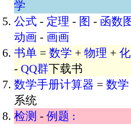
学
公式
-
定理
-
图
-
函数
动画
-
画画
书单
=
数学
+
物理
+
化
-
QQ群
下载书
数学手册计算器
=
数学
系统
检测
-
例题 :