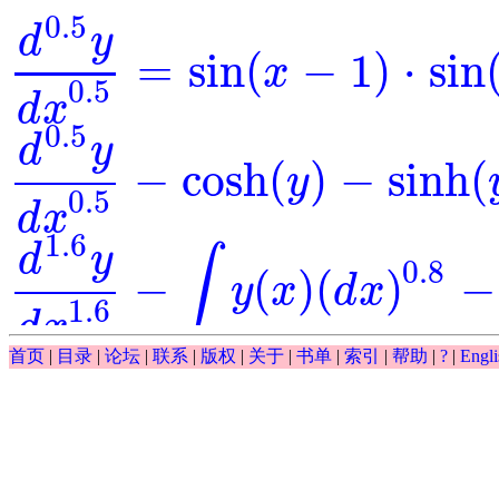
0.5
d
y
=
sin
(
−
1
)
⋅
sin
x
d
0.5
y
d
x
0.5
=
sin
(
x
-
1
)
⋅
sin
(
y
)
0.5
d
x
0.5
d
y
−
cosh
(
)
−
sinh
(
y
d
0.5
y
d
x
0.5
-
cosh
(
y
)
-
sinh
(
y
)
=
0
0.5
d
x
1.6
d
y
∫
0.8
−
(
)
(
)
−
y
x
d
x
d
1.6
y
d
x
1.6
-
∫
y
(
x
)
(
d
x
)
0.8
-
y
-
exp
(
x
)
=
0
1.6
d
x
∫
首页
|
目录
|
论坛
|
联系
|
版权
|
关于
|
书单
|
索引
|
帮助
|
?
|
Engli
0.5
(
)
(
)
−
−
exp
y
x
d
x
y
∫
y
(
x
)
(
d
x
)
0.5
-
y
-
exp
(
x
)
0.5
d
y