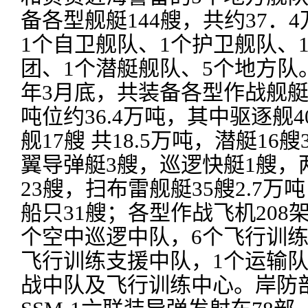
备各型舰艇144艘，共约37．
1个自卫舰队、1个护卫舰队、
团、1个潜艇舰队、5个地方队。
年3月底，共装备各型作战舰艇
吨位约36.4万吨，其中驱逐舰
舰17艘 共18.5万吨，潜艇16艘
翼导弹艇3艘，巡逻快艇1艘，
23艘，扫布雷舰艇35艘2.7万
船只31艘；各型作战飞机208架
个空中巡逻中队，6个飞行训练
飞行训练支援中队，1个运输队
战中队及飞行训练中心。岸防