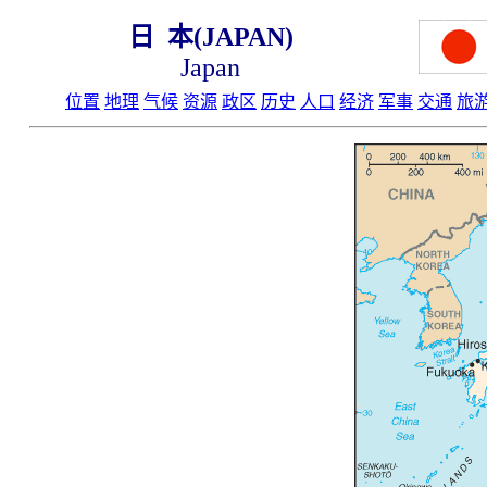
日 本(JAPAN)
Japan
位置
地理
气候
资源
政区
历史
人口
经济
军事
交通
旅