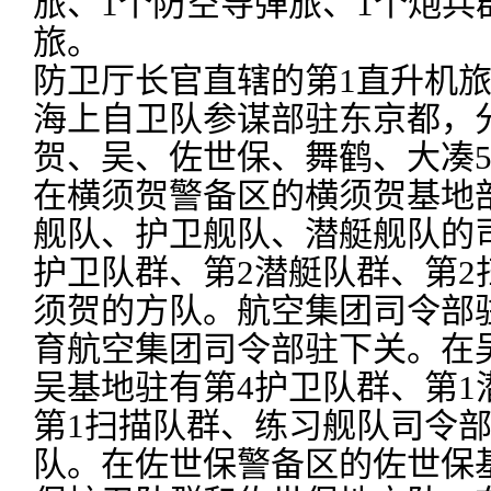
旅、1个防空导弹旅、1个炮兵
旅。
防卫厅长官直辖的第1直升机
海上自卫队参谋部驻东京都，
贺、吴、佐世保、舞鹤、大凑
在横须贺警备区的横须贺基地
舰队、护卫舰队、潜艇舰队的
护卫队群、第2潜艇队群、第2
须贺的方队。航空集团司令部
育航空集团司令部驻下关。在
吴基地驻有第4护卫队群、第1
第1扫描队群、练习舰队司令
队。在佐世保警备区的佐世保