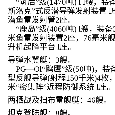
“筑后”级(1470吨) l l艘，装
斯洛克”式反潜导弹发射装置 l
潜鱼雷发射管2座。
“鹿岛”级(4060吨) l艘，装备
米鱼雷发射装置2座，76毫米舰
升机起降平台 l座。
导弹水冀艇：3艘。
PG—Ol“鸥鹰”级(50吨)，装备
型反舰导弹(射程150千米)4枚
米“密集阵”近程防御系统 l座。
两栖战及扫布雷舰艇：46艘。
坦克登陆舰：8艘。