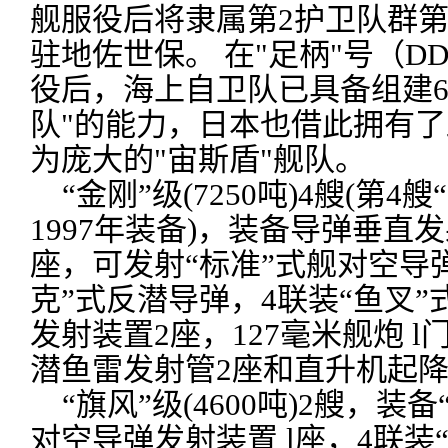
舰服役后将隶属第2护卫队群第
驻地佐世保。 在"足柄"号（DD
役后，海上自卫队已具备组建6
队"的能力，日本也借此拥有
为庞大的"宙斯盾"舰队。
“金刚”级(7250吨)4艘(第4艘
1997年装备)，装备导弹垂直
座，可发射“标准”式舰对空导
克”式反潜导弹，4联装“鱼叉”
发射装置2座，127毫米舰炮 l
潜鱼雷发射管2座和直升机起
“旗风”级(4600吨)2艘，装备
对空导弹发射装置 l座，4联装