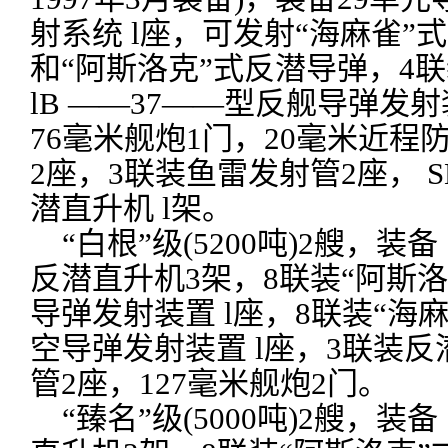
射系统 l座，可发射“海麻雀”
和“阿斯洛克”式反潜导弹，4联装
lB ——37——型反舰导弹发
76毫米舰炮1门，20毫米近程
2座，3联装鱼雷发射管2座， S
潜直升机 l架。
“白根”级(5200吨)2艘，装备 
反潜直升机3架，8联装“阿斯洛
导弹发射装置 l座，8联装“海
空导弹发射装置 l座，3联装
管2座，127毫米舰炮2门。
“臻名”级(5000吨)2艘，装备 