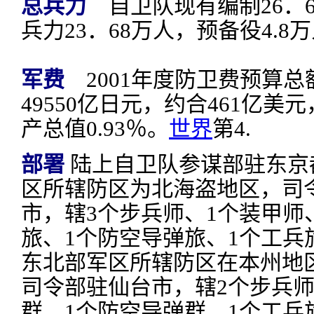
总兵力
自卫队现有编制26．
兵力23．68万人，预备役4.8
军费
2001年度防卫费预算总
49550亿日元，约合461亿美
产总值0.93％。
世界
第4.
部署
陆上自卫队参谋部驻东京
区所辖防区为北海盗地区，司
市，辖3个步兵师、1个装甲师
旅、1个防空导弹旅、1个工兵
东北部军区所辖防区在本州地
司令部驻仙台市，辖2个步兵师
群、1个防空导弹群、1个工兵