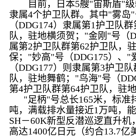
目前，日本5艘"宙斯盾"级
隶属4个护卫队群。其中"雾岛"
（DDG174）隶属第1护卫队群
队，驻地横须贺；"金刚"号（DD
属第2护卫队群第62护卫队，
保；"妙高"号（DDG175）、"
（DDG177）则隶属第3护卫队
队，驻地舞鹤；"鸟海"号（DDG
第4护卫队群第64护卫队，驻
"足柄"号总长165米，标准排
吨，满载排水量接近1万吨，
SH－60K新型反潜巡逻直升
高达1400亿日元（约合13.7