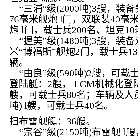
“三浦”级(2000吨)3艘，装
76毫米舰炮 l门，双联装40毫
炮 l门，载士兵200名、坦克1
“握美”级(1480吨)3艘，装备
米“博福斯”舰炮2门，载士兵13
辆。
“由良”级(590吨)2艘，可载
登陆艇：2艘， LCM机械化登陆艇
艘，可载士兵80名；车辆及人员
吨) l艘，可载士兵40名。
扫布雷舰艇：36艘。
“宗谷”级(2150吨)布雷舰 l