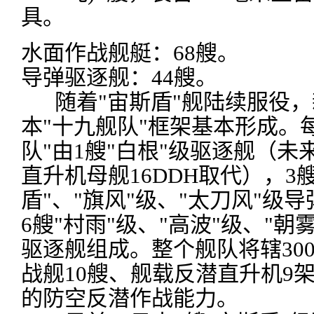
具。
水面作战舰艇：68艘。
导弹驱逐舰：44艘。
随着"宙斯盾"舰陆续服役，
本"十九舰队"框架基本形成。
队"由1艘"白根"级驱逐舰（未
直升机母舰16DDH取代），3
盾"、"旗风"级、"太刀风"级
6艘"村雨"级、"高波"级、"朝
驱逐舰组成。整个舰队将辖30
战舰10艘、舰载反潜直升机9
的防空反潜作战能力。