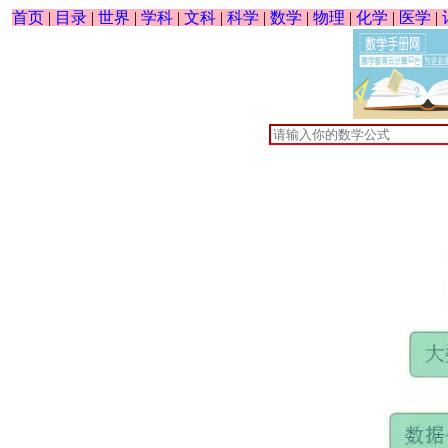
首页
|
目录
|
世界
|
学科
|
文科
|
科学
|
数学
|
物理
|
化学
|
医学
|