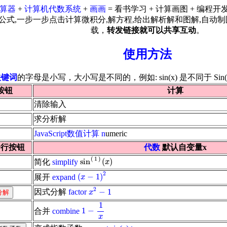
算器
+
计算机代数系统
+
画画
= 看书学习 + 计算画图 + 编程
式,一步一步点击计算微积分,解方程,给出解析解和图解,自动制
载，
转发链接就可以共享互动
。
使用方法
关键词
的字母是小写，大小写是不同的，例如: sin(x) 是不同于 Sin
按钮
计算
清除输入
求分析解
JavaScript数值计算
n
umeric
一行按钮
代数
默认自变量x
sin
(
1
)
(
x
)
(
1
)
sin
(
)
简化
simplify
x
(
x
-
1
)
2
2
(
−
1
)
展开
expand
x
x
2
-
1
2
−
1
因式分解
factor
x
1
-
1
x
1
1
−
合并
combine
x