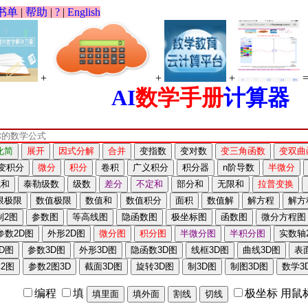
书单
|
帮助
|
?
|
English
+
+
+
AI
数学手册
计算器
编程
填
极坐标
用鼠