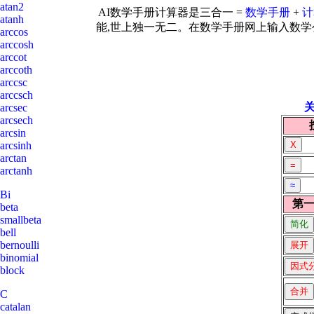
atan2
AI数学手册计算器是三合一 =
数学手册
+
计
atanh
能,世上独一无二。在数学手册网上输入数学公
arccos
arccosh
arccot
arccoth
arccsc
arccsch
arcsec
arcsech
arcsin
arcsinh
arctan
arctanh
Bi
第
beta
smallbeta
bell
bernoulli
binomial
block
C
catalan