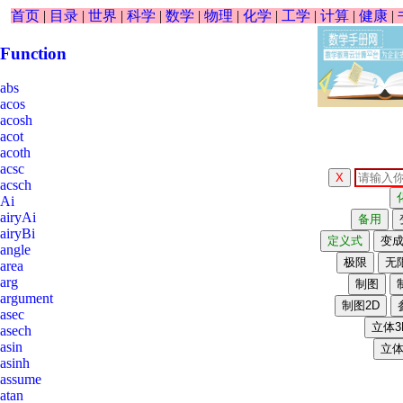
首页
|
目录
|
世界
|
科学
|
数学
|
物理
|
化学
|
工学
|
计算
|
健康
|
Function
abs
acos
acosh
acot
acoth
acsc
acsch
Ai
airyAi
airyBi
angle
area
arg
argument
asec
asech
asin
asinh
assume
atan