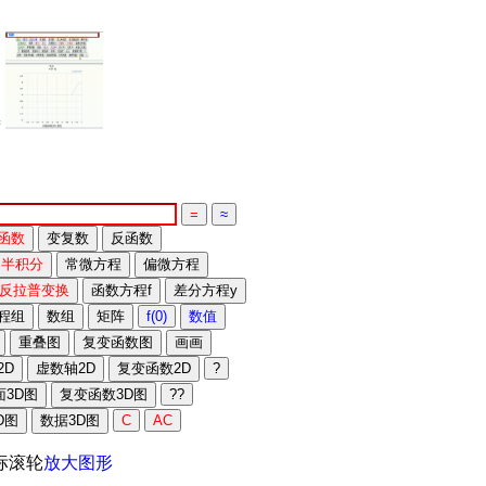
=
标滚轮
放大图形