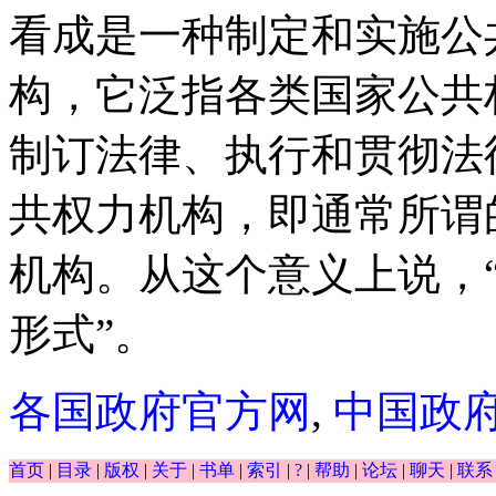
看成是一种制定和实施公
构，它泛指各类国家公共
制订法律、执行和贯彻法
共权力机构，即通常所谓
机构。从这个意义上说，
形式”。
各国政府官方网
,
中国政
首页
|
目录
|
版权
|
关于
|
书单
|
索引
|
?
|
帮助
|
论坛
|
聊天
|
联系