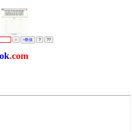
=
ok
.com