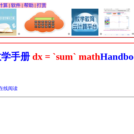
计算
|
软件
|
帮助
|
打赏
+
+
+
数学手册
dx = `sum` math
Handbo
在线阅读