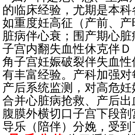
的临床经验，尤期是本科
如重度妊高征（产前、产
脏病伴心衰；围产期心脏
子宫内翻失血性休克伴Ｄ
角子宫妊娠破裂伴失血性
有丰富经验。产科加强对
产后系统监测，对高危妊
合并心脏病抢救、产后出
腹膜外横切口子宫下段剖
导乐（陪伴）分娩，受到