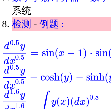
系统
检测
-
例题 :
0.5
d
y
=
sin
(
−
1
)
⋅
sin
x
d
0.5
y
d
x
0.5
=
sin
(
x
-
1
)
⋅
sin
(
y
)
0.5
d
x
0.5
d
y
−
cosh
(
)
−
sinh
(
y
d
0.5
y
d
x
0.5
-
cosh
(
y
)
-
sinh
(
y
)
=
0
0.5
d
x
1.6
d
y
∫
0.8
−
(
)
(
)
−
y
x
d
x
d
1.6
y
d
x
1.6
-
∫
y
(
x
)
(
d
x
)
0.8
-
y
-
exp
(
x
)
=
0
1.6
d
x