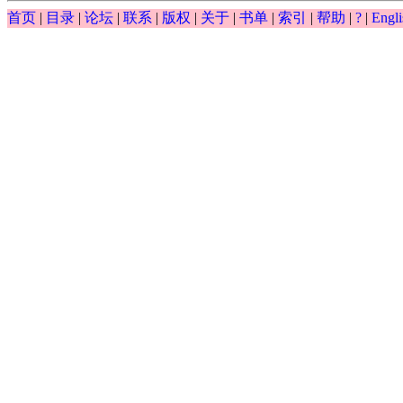
∫
首页
|
目录
|
论坛
|
联系
|
版权
|
关于
|
书单
|
索引
|
帮助
|
?
|
Engli
0.5
(
)
(
)
−
−
exp
y
x
d
x
y
∫
y
(
x
)
(
d
x
)
0.5
-
y
-
exp
(
x
)
0.5
d
y
−
exp
(
)
⋅
=
0
=
y
x
d
0.5
y
d
x
0.5
-
exp
(
y
)
⋅
x
=
0
0.5
d
x
0.5
cos
(
)
d
y
x
=
⋅
== ?
y
d
0.5
y
d
x
0.5
=
cos
(
x
)
x
⋅
y
0.5
x
d
x
1.2
0.6
d
y
d
y
−
2
+
== ?
y
d
1.2
y
d
x
1.2
-
2
d
0.6
y
d
x
0.6
+
y
-
exp
(
x
)
=
0
1.2
0.6
d
x
d
x
0.5
d
y