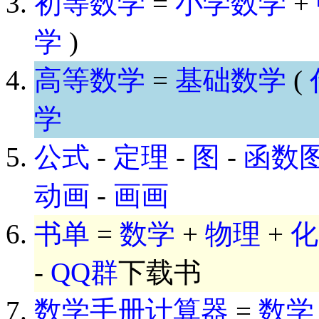
初等数学
=
小学数学
+
学
)
高等数学
=
基础数学
(
学
公式
-
定理
-
图
-
函数
动画
-
画画
书单
=
数学
+
物理
+
化
-
QQ群
下载书
数学手册计算器
=
数学