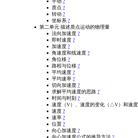
平动
?
质点
?
转动
?
坐标系
?
第二单元 描述质点运动的物理量
法向加速度
?
即时速度
?
加速度
?
角速度和线速度
?
角位移
?
路程与位移
?
平均速度
?
平均速率
?
切向加速度
?
求解平均速度的思路
?
时间与时刻
?
速度（V）、速度的变化（△V）和速
速度
?
速率
?
位置
?
向心加速度
?
向心加速度公式的推导方法
?