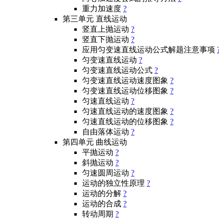
重力加速度
?
第三单元 直线运动
竖直上抛运动
?
竖直下抛运动
?
应用匀变速直线运动公式解题注意事项
匀变速直线运动
?
匀变速直线运动公式
?
匀变速直线运动速度图象
?
匀变速直线运动位移图象
?
匀速直线运动
?
匀速直线运动的速度图象
?
匀速直线运动的位移图象
?
自由落体运动
?
第四单元 曲线运动
平抛运动
?
斜抛运动
?
匀速圆周运动
?
运动的独立性原理
?
运动的分解
?
运动的合成
?
转动周期
?