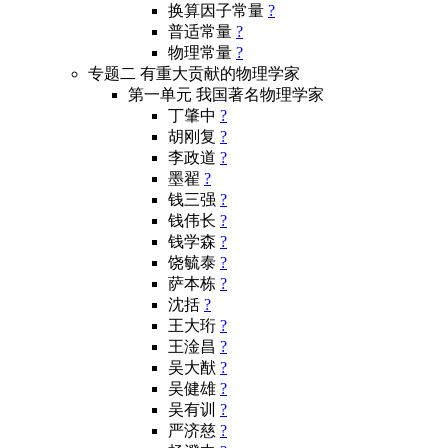
换算因子常量
?
普适常量
?
物理常量
?
专题二 有重大贡献的物理学家
第一单元 我国著名物理学家
丁肇中
?
胡刚复
?
李政道
?
墨翟
?
钱三强
?
钱伟长
?
钱学森
?
饶毓泰
?
萨本栋
?
沈括
?
王大珩
?
王淦昌
?
吴大猷
?
吴健雄
?
吴有训
?
严济慈
?