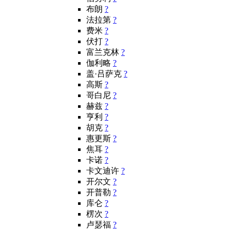
布朗
?
法拉第
?
费米
?
伏打
?
富兰克林
?
伽利略
?
盖·吕萨克
?
高斯
?
哥白尼
?
赫兹
?
亨利
?
胡克
?
惠更斯
?
焦耳
?
卡诺
?
卡文迪许
?
开尔文
?
开普勒
?
库仑
?
楞次
?
卢瑟福
?