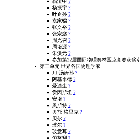
杨澄中
?
杨振宇
?
叶企孙
?
袁家骝
?
张文裕
?
张宗燧
?
周光召
?
周培源
?
朱洪元
?
参加第22届国际物理奥林匹克竞赛获奖
第二单元 世界各国物理学家
J·J·汤姆孙
?
阿基米德
?
爱迪生
?
爱因斯坦
?
安培
?
奥斯特
?
奥托·格里克
?
贝尔
?
玻尔
?
玻意耳
?
伯努利
?