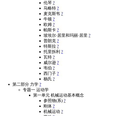
伦琴
?
马略特
?
麦克斯韦
?
牛顿
?
欧姆
?
帕斯卡
?
坡埃尔·居里和玛丽·居里
?
普朗克
?
特斯拉
?
托里拆利
?
瓦特
?
威尔逊
?
韦伯
?
西门子
?
杨氏
?
第二部分 力学
?
专题一 运动学
第一单元 机械运动基本概念
参照物(系)
?
刚体
?
机械运动
?