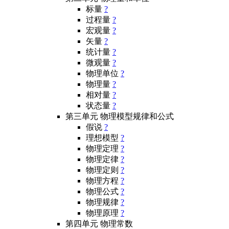
标量
?
过程量
?
宏观量
?
矢量
?
统计量
?
微观量
?
物理单位
?
物理量
?
相对量
?
状态量
?
第三单元 物理模型规律和公式
假说
?
理想模型
?
物理定理
?
物理定律
?
物理定则
?
物理方程
?
物理公式
?
物理规律
?
物理原理
?
第四单元 物理常数