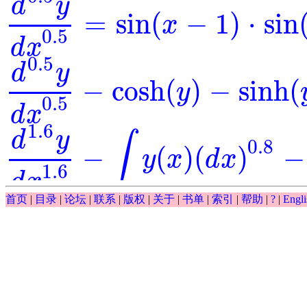
d
y
=
sin
(
−
1
)
⋅
sin
x
d
0.5
y
d
x
0.5
=
sin
(
x
-
1
)
⋅
sin
(
y
)
0.5
d
x
0.5
d
y
−
cosh
(
)
−
sinh
(
y
d
0.5
y
d
x
0.5
-
cosh
(
y
)
-
sinh
(
y
)
=
0
0.5
d
x
1.6
d
y
∫
0.8
−
(
)
(
)
−
y
x
d
x
d
1.6
y
d
x
1.6
-
∫
y
(
x
)
(
d
x
)
0.8
-
y
-
exp
(
x
)
=
0
1.6
d
x
∫
首页
|
目录
|
论坛
|
联系
|
版权
|
关于
|
书单
|
索引
|
帮助
|
?
|
Engli
0.5
(
)
(
)
−
−
exp
y
x
d
x
y
∫
y
(
x
)
(
d
x
)
0.5
-
y
-
exp
(
x
)
0.5
d
y
−
exp
(
)
⋅
=
0
=
y
x
d
0.5
y
d
x
0.5
-
exp
(
y
)
⋅
x
=
0
0.5