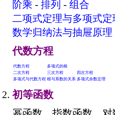
阶乘
-
排列
-
组合
二项式定理与多项式定
数学归纳法与抽屉原理
代数方程
代数方程
多项式的根
二次方程
三次方程
四次方程
多项式与代数方程
根与系数的关系
多项式余数定理
初等函数
幂函数、指数函数、对