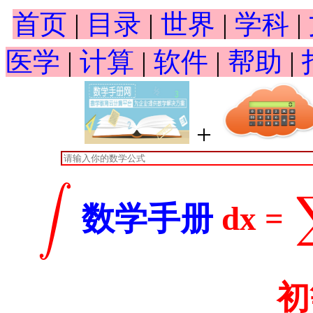
首页
|
目录
|
世界
|
学科
|
医学
|
计算
|
软件
|
帮助
|
+
∫
数学手册
dx =
∫
∑
初