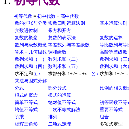
初等代数
初等代数
=
初中代数
+
高中代数
数的扩张与分类
实数四则运算法则
基本运算法则
实数进位制
乘方和开方
复数的概念
复数的表示法
复数的运算
数列与级数概念
等差数列与等差级数
等比数列与等
算术－几何级数
调和级数
高阶等差级数
数列求和（一）
数列求和（二）
数列求和（三
数列求和（四）
数列求和（五）
数列求和（六
求不定和
∑ x
求部分和 1+2+ .. +x =
∑ x
求加和 1+2+ .. 
乘法与因式分解
分式
部分分式
比例的相关概
根式的概念
根式的运算
简单不等式
绝对值不等式
初等函数不等
均值不等式
二次不等式解法
重要不等式
阶乘
排列
组合
杨辉三角形
二项式定理
多项式定理