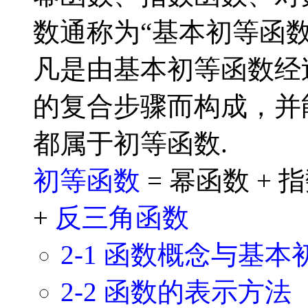
数通称为“基本初等函数
凡是由基本初等函数经
的复合步骤而构成，并
都属于初等函数.
初等函数
= 幂函数 + 
+
反三角函数
2-1 函数概念与基
2-2 函数的表示方法