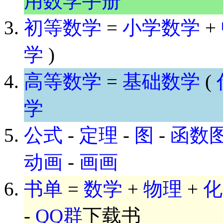
用数学手册
初等数学
=
小学数学
+
学
)
高等数学
=
基础数学
(
学
公式
-
定理
-
图
-
函数
动画
-
画画
书单
=
数学
+
物理
+
化
-
QQ群
下载书