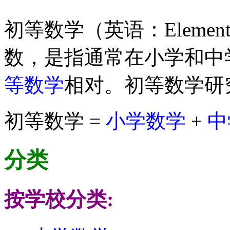
初等数学（英语：Elementar
数，是指通常在小学和中
等数学
相对。初等数学研
初等数学 =
小学数学
+
中
分类
按学校分类: