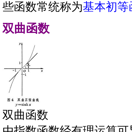
些函数常统称为
基本初等
双曲函数
双曲函数
由指数函数经有理运算可