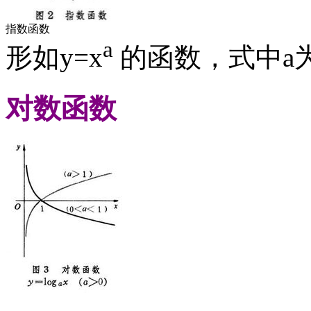
指数函数
a
形如y=x
的函数，式中a
对数函数