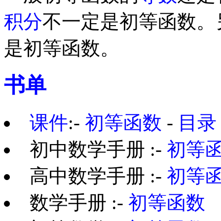
积分
不一定是初等函数。
是初等函数。
书单
课件
:-
初等函数
-
目录
初中数学手册 :-
初等
高中数学手册 :-
初等
数学手册 :-
初等函数