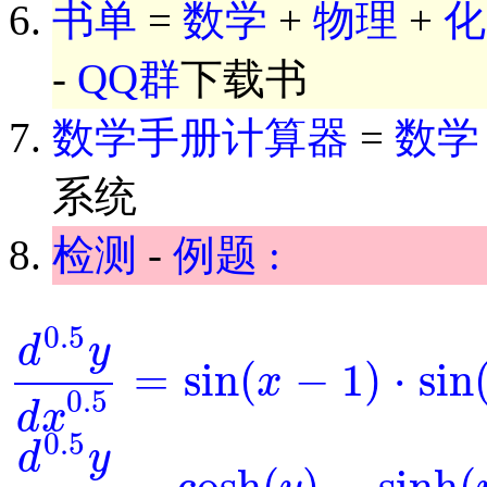
书单
=
数学
+
物理
+
化
-
QQ群
下载书
数学手册计算器
=
数学
系统
检测
-
例题 :
0.5
d
y
=
sin
(
−
1
)
⋅
sin
x
d
0.5
y
d
x
0.5
=
sin
(
x
-
1
)
⋅
sin
(
y
)
0.5
d
x
0.5
d
y