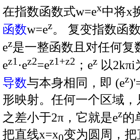
x
在指数函数式w=e
中将x
z
函数
w=e
。 复变指数函
z
e
是一整函数且对任何复数
z1
z2
z1+z2
z
e
·e
=e
；e
以2kπ
z
导数
与本身相同，即 (e
)'
形映射。任何一个区域，
z
之差小于2π，它就是e
的
把直线x=x
变为圆周，把直
0