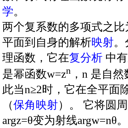
学
。
两个复系数的多项式之比
平面到自身的解析
映射
。
理函数，它在
复分析
中有
n
是幂函数w=z
，n 是自
此当n≥2时，它在全平面
（
保角映射
）。 它将圆周|z
argz=θ变为射线argw