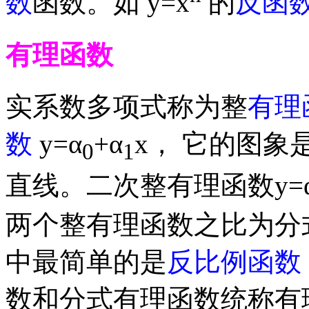
数
函数。如 y=x
的
反函
有理函数
实系数多项式称为整
有理
数
y=α
+α
x， 它的图象是
0
1
直线。二次整有理函数y=
两个整有理函数之比为分
中最简单的是
反比例函数
数和分式有理函数统称有