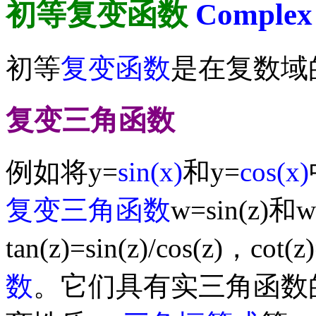
初等复变函数
Complex 
初等
复变函数
是在复数域
复变三角函数
例如将y=
sin(x)
和y=
cos(x)
复变三角函数
w=sin(z)和
tan(z)=sin(z)/cos(z)，cot(
数
。它们具有实三角函数