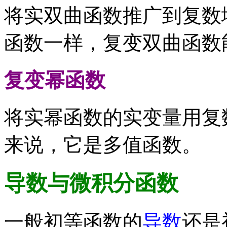
将实双曲函数推广到复数
函数一样，复变双曲函数
复变幂函数
将实幂函数的实变量用复
来说，它是多值函数。
导数与微积分函数
一般初等函数的
导数
还是