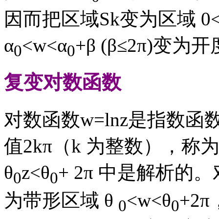
因而把区域Sk变为区域 0
α
<w<α
+β (β≤2π)变为
0
0
复变对数函数
对数函数w=lnz是指数函数
值2kπ（k 为整数），
θ
z<θ
+ 2π 中是解析
0
0
为带形区域 θ
<w<θ
+2
0
0