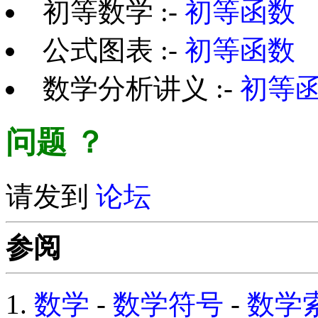
初等数学 :-
初等函数
公式图表 :-
初等函数
数学分析讲义 :-
初等
问题
？
请发到
论坛
参阅
数学
-
数学符号
-
数学