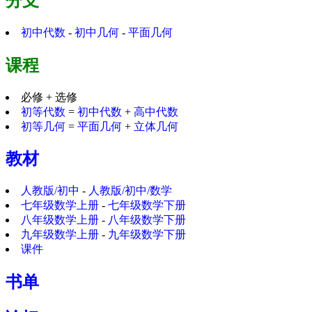
分支
初中代数
-
初中几何
-
平面几何
课程
必修 + 选修
初等代数
=
初中代数
+
高中代数
初等几何
=
平面几何
+
立体几何
教材
人教版/初中
-
人教版/初中/数学
七年级数学上册
-
七年级数学下册
八年级数学上册
-
八年级数学下册
九年级数学上册
-
九年级数学下册
课件
书单