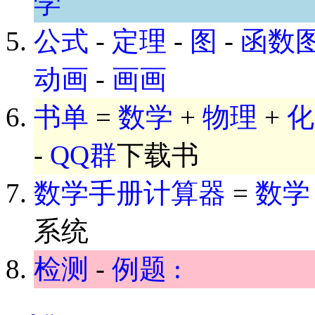
学
公式
-
定理
-
图
-
函数
动画
-
画画
书单
=
数学
+
物理
+
化
-
QQ群
下载书
数学手册计算器
=
数学
系统
检测
-
例题 :