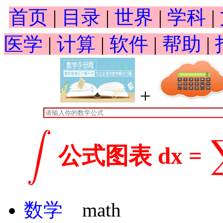
首页
|
目录
|
世界
|
学科
|
医学
|
计算
|
软件
|
帮助
|
+
∫
公式图表 dx =
∫
∑
数学
math