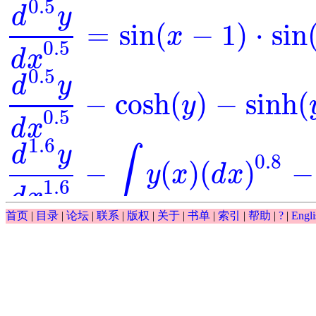
0.5
d
y
=
sin
(
−
1
)
⋅
sin
x
d
0.5
y
d
x
0.5
=
sin
(
x
-
1
)
⋅
sin
(
y
)
0.5
d
x
0.5
d
y
−
cosh
(
)
−
sinh
(
y
d
0.5
y
d
x
0.5
-
cosh
(
y
)
-
sinh
(
y
)
=
0
0.5
d
x
1.6
d
y
∫
0.8
−
(
)
(
)
−
y
x
d
x
d
1.6
y
d
x
1.6
-
∫
y
(
x
)
(
d
x
)
0.8
-
y
-
exp
(
x
)
=
0
1.6
d
x
∫
首页
|
目录
|
论坛
|
联系
|
版权
|
关于
|
书单
|
索引
|
帮助
|
?
|
Engli
0.5
(
)
(
)
−
−
exp
y
x
d
x
y
∫
y
(
x
)
(
d
x
)
0.5
-
y
-
exp
(
x
)
0.5
d
y
−
exp
(
)
⋅
=
0
=
y
x