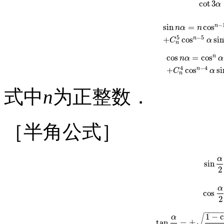
cot
3
cot
3
α
=
α
−
n
sin
=
cos
n
α
n
sin
n
α
=
n
cos
n
−
1
α
sin
−
5
5
n
+
cos
sin
C
α
n
n
cos
=
cos
n
α
α
cos
n
α
=
cos
n
α
−
C
n
−
4
4
n
+
cos
si
C
α
n
式中
n
为正整数．
［半角公式］
α
sin
s
2
α
cos
c
2
−
−
−
−
1
−
c
√
α
tan
=
±
tan
α
2
=
±
1
−
cos
α
1