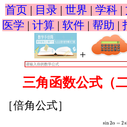
首页
|
目录
|
世界
|
学科
|
医学
|
计算
|
软件
|
帮助
|
+
三角函数公式（二
［倍角公式］
sin
2
=
2
s
sin
2
α
=
2
s
α