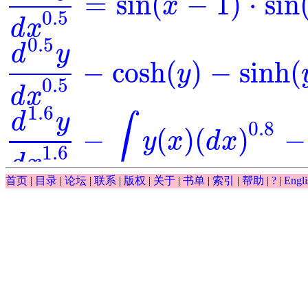
=
sin
(
−
1
)
⋅
sin
x
d
0.5
y
d
x
0.5
=
sin
(
x
-
1
)
⋅
sin
(
y
)
0.5
d
x
0.5
d
y
−
cosh
(
)
−
sinh
(
y
d
0.5
y
d
x
0.5
-
cosh
(
y
)
-
sinh
(
y
)
=
0
0.5
d
x
1.6
d
y
∫
0.8
−
(
)
(
)
−
y
x
d
x
d
1.6
y
d
x
1.6
-
∫
y
(
x
)
(
d
x
)
0.8
-
y
-
exp
(
x
)
=
0
1.6
d
x
∫
首页
|
目录
|
论坛
|
联系
|
版权
|
关于
|
书单
|
索引
|
帮助
|
?
|
Engli
0.5
(
)
(
)
−
−
exp
y
x
d
x
y
∫
y
(
x
)
(
d
x
)
0.5
-
y
-
exp
(
x
)
0.5
d
y
−
exp
(
)
⋅
=
0
=
y
x
d
0.5
y
d
x
0.5
-
exp
(
y
)
⋅
x
=
0
0.5
d
x