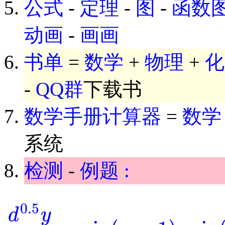
公式
-
定理
-
图
-
函数
动画
-
画画
书单
=
数学
+
物理
+
化
-
QQ群
下载书
数学手册计算器
=
数学
系统
检测
-
例题 :
0.5
d
y