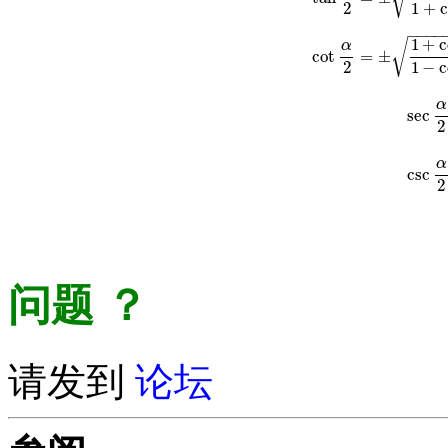
2
1
+
c
−
−
−
−
1
+
c
√
α
cot
=
±
cot
α
2
=
±
1
+
cos
α
1
2
1
−
c
α
sec
sec
2
α
csc
csc
2
问题
？
请发到
论坛