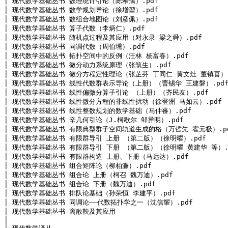
│ 现代数学基础丛书 数理统计引论（陈希孺）.pdf

│ 现代数学基础丛书 数学规划导论（徐增堃）.pdf

│ 现代数学基础丛书 数组合地图论（刘彦佩）.pdf

│ 现代数学基础丛书 算子代数（李炳仁）.pdf

│ 现代数学基础丛书 随机点过程及其应用（对永录 梁之舜）.pdf

│ 现代数学基础丛书 同调代数（周伯壎）.pdf

│ 现代数学基础丛书 拓扑空间中的反例（汪林 杨富春）.pdf

│ 现代数学基础丛书 微分动力系统原理（张筑生）.pdf

│ 现代数学基础丛书 微分方程定性理论（张芷芬 丁同仁 黄文灶 董镇喜）.p
│ 现代数学基础丛书 线性代数群表示导论（上册）（曹锡华 王建磐）.pdf
│ 现代数学基础丛书 线性偏微分算子引论 （上册）（齐民友）.pdf

│ 现代数学基础丛书 线性微分方程的非线性扰动（徐登洲 马如云）.pdf

│ 现代数学基础丛书 线性整数规划的数学基础（马仲蕃）.pdf

│ 现代数学基础丛书 辛几何引论（J.柯歇尔 邹异明）.pdf

│ 现代数学基础丛书 有限典型群子空间轨道生成的格（万哲先 霍元极）.pd
│ 现代数学基础丛书 有限群导引 上册 （第二版）（徐明曜）.pdf

│ 现代数学基础丛书 有限群导引 下册 （第二版）（徐明曜 黄建华 等）.p
│ 现代数学基础丛书 有限群构造 上册、下册（马远达）.pdf

│ 现代数学基础丛书 组合矩阵论（柳柏濂）.pdf

│ 现代数学基础丛书 组合论 上册（柯召 魏万迪）.pdf

│ 现代数学基础丛书 组合论 下册（魏万迪）.pdf

│ 现代数学基础丛书 排队论基础（孙荣恒 李建平）.pdf

│ 现代数学基础丛书 同调论——代数拓扑学之一（沈信耀）.pdf

│ 现代数学基础丛书 离散鞅及其应用

│