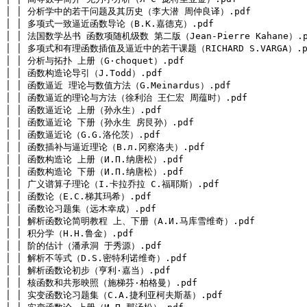
│ │ 分析学中的若干问题及其历史（李大潜 周仲良译）.pdf

│ │ 多项式一致逼近函数导论（B.K.嘉德克）.pdf

│ │ 法国数学丛书 函数项随机级数 第二版（Jean-Pierre Kahane）.pd
│ │ 多项式和有理函数插值及逼近中的若干课题（RICHARD S.VARGA）.pd
│ │ 分析与拓扑 上册（G·choquet）.pdf

│ │ 函数构造论导引（J.Todd）.pdf

│ │ 函数逼近 理论与数值方法（G.Meinardus）.pdf

│ │ 函数逼近的理论与方法（徐利治 王仁宏 周蕴时）.pdf

│ │ 函数逼近论 上册（孙永生）.pdf

│ │ 函数逼近论 下册（孙永生 房艮孙）.pdf

│ │ 函数逼近论（G.G.洛伦茨）.pdf

│ │ 函数插补与逼近理论（B.л.冈察洛夫）.pdf

│ │ 函数构造论 上册（И.П.纳唐松）.pdf

│ │ 函数构造论 下册（И.П.纳唐松）.pdf

│ │ 广义谱算子理论（I.卡拉乔拉 C.福耶斯）.pdf

│ │ 函数论（E.C.梯其玛希）.pdf

│ │ 函数论习题集（远木幸成）.pdf

│ │ 解析函数论简明教程 上、下册（А.И.马库雪维奇）.pdf

│ │ 积分学（Н.Н.鲁金）.pdf

│ │ 阶的估计（潘承洞 于秀源）.pdf

│ │ 解析不等式（D.S.密特利诺维奇）.pdf

│ │ 解析函数论初步（亨利·嘉当）.pdf

│ │ 核函数和共形映照（施梯芬·柏格曼）.pdf

│ │ 实变函数论习题集（С.А.捷利亚柯夫斯基）.pdf
