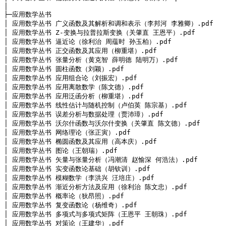
│
├─应用数学丛书

│ 应用数学丛书 广义函数及其解析和调和表示（李邦河 李雅卿）.pdf

│ 应用数学丛书 Z-变换与拉普拉斯变换（关肇直 王恩平）.pdf

│ 应用数学丛书 逼近论（徐利治 周蕴时 孙玉柏）.pdf

│ 应用数学丛书 正交函数及其应用（柳重堪）.pdf

│ 应用数学丛书 张量分析（黄克智 薛明德 陆明万）.pdf

│ 应用数学丛书 圆柱函数（刘颖）.pdf

│ 应用数学丛书 应用组合论（刘振宏）.pdf

│ 应用数学丛书 应用离散数学（陈文德）.pdf

│ 应用数学丛书 应用泛函分析（柳重堪）.pdf

│ 应用数学丛书 线性估计与随机控制（卢伯英 陈宗基）.pdf

│ 应用数学丛书 误差分析与数据处理（贾沛璋）.pdf

│ 应用数学丛书 沃尔什函数与沃尔什变换（关肇直 陈文德）.pdf

│ 应用数学丛书 网络理论（张正寅）.pdf

│ 应用数学丛书 椭圆函数及其应用（高本庆）.pdf

│ 应用数学丛书 图论（王朝瑞）.pdf

│ 应用数学丛书 矢量与张量分析（冯潮清 赵愉深 何浩法）.pdf

│ 应用数学丛书 实变函数论基础（胡钦训）.pdf

│ 应用数学丛书 模糊数学（李洪兴 汪培庄）.pdf

│ 应用数学丛书 渐近分析方法及应用（徐利治 陈文忠）.pdf

│ 应用数学丛书 概率论（狄昂照）.pdf

│ 应用数学丛书 复变函数论（杨维奇）.pdf

│ 应用数学丛书 多项式与多项式矩阵（王恩平 王朝珠）.pdf

│ 应用数学丛书 对策论（王建华）.pdf
