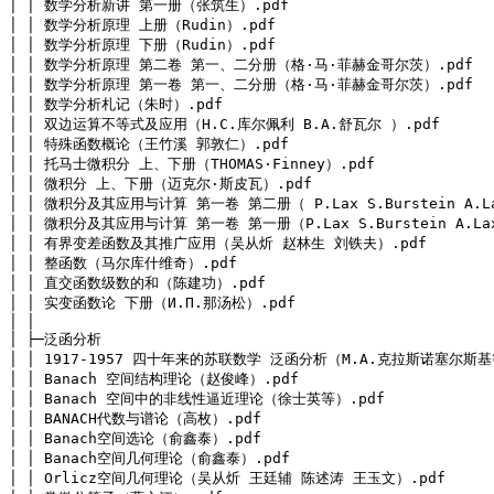
│ │ 数学分析新讲 第一册（张筑生）.pdf

│ │ 数学分析原理 上册（Rudin）.pdf

│ │ 数学分析原理 下册（Rudin）.pdf

│ │ 数学分析原理 第二卷 第一、二分册（格·马·菲赫金哥尔茨）.pdf

│ │ 数学分析原理 第一卷 第一、二分册（格·马·菲赫金哥尔茨）.pdf

│ │ 数学分析札记（朱时）.pdf

│ │ 双边运算不等式及应用（Н.С.库尔佩利 В.А.舒瓦尔 ）.pdf

│ │ 特殊函数概论（王竹溪 郭敦仁）.pdf

│ │ 托马士微积分 上、下册（THOMAS·Finney）.pdf

│ │ 微积分 上、下册（迈克尔·斯皮瓦）.pdf

│ │ 微积分及其应用与计算 第一卷 第二册（ P.Lax S.Burstein A.Lax
│ │ 微积分及其应用与计算 第一卷 第一册（P.Lax S.Burstein A.Lax
│ │ 有界变差函数及其推广应用（吴从炘 赵林生 刘铁夫）.pdf

│ │ 整函数（马尔库什维奇）.pdf

│ │ 直交函数级数的和（陈建功）.pdf

│ │ 实变函数论 下册（И.П.那汤松）.pdf

│ │
│ ├─泛函分析

│ │ 1917-1957 四十年来的苏联数学 泛函分析（М.А.克拉斯诺塞尔斯基等
│ │ Banach 空间结构理论（赵俊峰）.pdf

│ │ Banach 空间中的非线性逼近理论（徐士英等）.pdf

│ │ BANACH代数与谱论（高枚）.pdf

│ │ Banach空间选论（俞鑫泰）.pdf

│ │ Banach空间几何理论（俞鑫泰）.pdf

│ │ Orlicz空间几何理论（吴从炘 王廷辅 陈述涛 王玉文）.pdf
