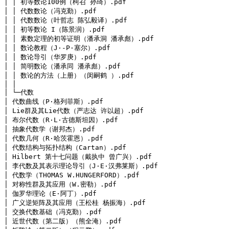
│ │ 初等数论100例（柯召 孙琦）.pdf

│ │ 代数数论（冯克勤）.pdf

│ │ 代数数论（叶哲志 陈弘毅译）.pdf

│ │ 初等数论 I（陈景润）.pdf

│ │ 素数定理的初等证明（潘承洞 潘承彪）.pdf

│ │ 数论教程（J·-P·塞尔）.pdf

│ │ 数论导引（华罗庚）.pdf

│ │ 简明数论（潘承同 潘承彪）.pdf

│ │ 数论的方法（上册）（闵嗣鹤 ）.pdf

│ │
│ └─代数

│ 代数曲线（P·格列菲斯）.pdf

│ Lie群及其Lie代数（严志达 许以超）.pdf

│ 布尔代数（R·L·古德斯坦因）.pdf

│ 抽象代数学（谢邦杰）.pdf

│ 代数几何（R·哈茨霍恩）.pdf

│ 代数结构与拓扑结构（Cartan）.pdf

│ Hilbert 第十七问题（戴执中 曾广兴）.pdf

│ 李代数及其表示理论导引（J·E·汉弗莱斯）.pdf

│ 代数学（THOMAS W.HUNGERFORD）.pdf

│ 对称性群及其应用（W.密勒）.pdf

│ 伽罗华理论（E·阿丁）.pdf

│ 广义逆矩阵及其应用（王松桂 杨振海）.pdf

│ 交换代数基础（冯克勤）.pdf

│ 近世代数（第二版）（熊全淹）.pdf
