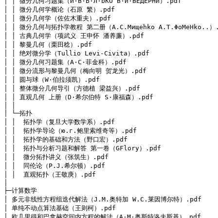
│ │ 微分几何习题集（И·B·Б·Л·bKO B·И·BEДEPHИ）.pdf

│ │ 微分几何学概论（石原 繁）.pdf

│ │ 微分几何学（佐佐木重夫）.pdf

│ │ 微分几何与拓扑学教程 第二册（A.C.Mищehko A.T.ΦoMeHko..）.p
│ │ 古典几何学（项武义 王申怀 潘养廉）.pdf

│ │ 黎曼几何（栗田稔）.pdf

│ │ 绝对微分学（Tullio Levi-Civita）.pdf

│ │ 微分几何习题集（A·C·菲金科）.pdf

│ │ 微分流形与黎曼几何（梅向明 贺龙光）.pdf

│ │ 圆与球（W·伯拉须凯）.pdf

│ │ 整体微分几何导引（方德植 梁益兴）.pdf

│ │ 直观几何 上册（D·希尔伯特 S·康福森）.pdf

│ │ 

│ └─拓扑

│ │  拓扑学（复旦大学数学系）.pdf

│ │  拓扑学导论（ю.г.鲍里索维奇等）.pdf

│ │  拓扑学的基础和方法（野口宏）.pdf

│ │  拓扑与分析习题和解答 第一卷（GFlory）.pdf

│ │  微分拓扑讲义（张筑生）.pdf

│ │  同伦论（P.J.希尔顿）.pdf

│ │  直观拓扑（王敬庚）.pdf

│
├─计算数学

│ 多元非线性方程组迭代解法（J.M.奥特加 W.C.莱因博尔特）.pdf

│ 单纯不动点算法基础（王则柯）.pdf

│ 欧几里得和巴拿赫空间内方程的解法（A·M·奥斯特洛夫斯基）.pdf
