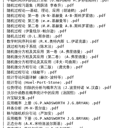
│ 平稳时间序列的统计分析（U.格列南特 M.罗孙勃勒特）.pdf

│ 随机过程习题集（周荫清 李春升）.pdf

│ 随机过程论——基础、理论、应用（胡迪鹤）.pdf

│ 随机过程论 第一卷（N·N·基赫曼 A·B·斯科罗霍德）.pdf

│ 随机过程论 第三卷（и.и.基赫曼等）.pdf

│ 随机过程论 第二卷（И.И.基赫曼 А.В.斯科罗霍德）.pdf

│ 随机过程（伊曼纽尔·帕尔逊）.pdf

│ 随机点过程（D.L.斯奈德）.pdf

│ 数学时间序列分析（R.K.奥特内斯 L.伊诺克森）.pdf

│ 跳过程与粒子系统（陈木法）.pdf

│ 随机微分方程及其应用 第一卷（A.弗里德曼）.pdf

│ 随机微分方程及其应用（第二卷）（A.弗里德曼）.pdf

│ 随机微分方程理论及其应用（泽夫·司曲斯）.pdf

│ 随机微分方程引论（第二版）（龚光鲁）.pdf

│ 随机过程引论（钱敏平）.pdf

│ 统计导论问题详解（赫尔·波特等）.pdf

│ 统计导论（Hoel·Port·Stone）.pdf

│ 位势理论 扫除的分析与概率方法（J.波里特诺 W.汉森）.pdf

│ 沃尔什函数在概率统计中的应用（汤国熙）.pdf

│ 许宝騄文集.pdf

│ 应用概率 上册（G.P.WADSWORTH J.G.BRYAN）.pdf

│ 样条分析（M·H·胥尔兹）.pdf

│ 鞅与随机积分引论（严加安）.pdf

│ 应用概率 下册（G.P.WADSWORTH J.G.BRYAN）.pdf

│ 正态分布（A.K.米特洛波尔斯基）.pdf
