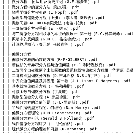
│ │ 微分方程——附应用及历史注记（G.F.塞蒙斯）.pdf

│ │ 微分方程中的变分方法（陆文端）.pdf

│ │ 物理学微分方程引论（L.Hopf）.pdf

│ │ 物理学与偏微分方程（上册）（李大潜 秦铁虎）.pdf

│ │ 抛物问题GALERKIN有限元法（韦达·托梅）.pdf

│ │ 一阶偏微分方程手册（E.卡姆克）.pdf

│ │ 与二阶微分方程相联系的本征函数展开 第一册（E.C.梯其玛希）.pdf
│ │ 振动中的反问题（G.M.L. 格拉德威尔）.pdf

│ │ 计算物理概论（秦元勋 张锁春等 ）.pdf

│ │
│ ├─偏微分方程

│ │ 偏微分方程的函数论方法（R·P·GILBERT）.pdf

│ │ 带位移的奇异积分方程与边值问题（г.C.利特温秋克）.pdf

│ │ 二阶两个自变数两个未知函数的常系数线性偏微分方程组（华罗庚 吴兹潜
│ │ 二阶椭圆型偏微分方程（D.吉耳巴格 N.S.塔丁格）.pdf

│ │ 非齐次边值问题及其应用 第一卷（J.L.Lions E.Magenes）.pdf

│ │ 基本线性偏微分方程（F·特勒弗斯）.pdf

│ │ 可微函数与偏微分方程（丁夏畦）.pdf

│ │ 抛物型偏微分方程（A·弗里德曼）.pdf

│ │ 偏微分方程的边值问题（J·L·里翁斯）.pdf

│ │ 半线性抛物型方程的几何理论（Dan Henry）.pdf

│ │ 偏微分方程理论（H.M.Lieberstein）.pdf

│ │ 偏微分方程引论（Gerald B.Folland）.pdf

│ │ 线性偏微分方程讲义（L·尼伦伯格）.pdf

│ │ 现代微分方程的理论和习题（R·Bronson）.pdf
