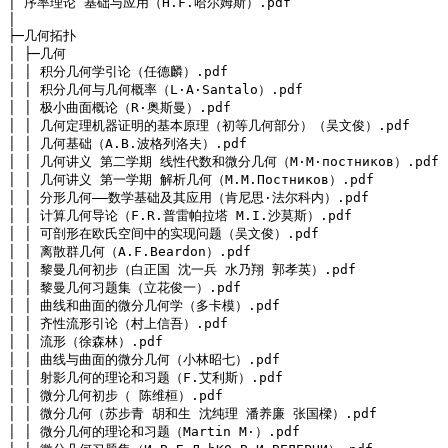
│ 序率理论 基础与应用（H.F.哈尔姆斯）.pdf

│
├─几何拓扑

│ ├─几何

│ │ 积分几何学引论（任德麟）.pdf

│ │ 积分几何与几何概率（L·A·Santalo）.pdf

│ │ 极小曲面概论（R·奥斯曼）.pdf

│ │ 几何定理机器证明的基本原理（初等几何部分）（吴文俊）.pdf

│ │ 几何基础（A.B.波格列洛夫）.pdf

│ │ 几何讲义 第二学期 线性代数和微分几何（M·M·постников）.pdf

│ │ 几何讲义 第一学期 解析几何（М.М.Постников）.pdf

│ │ 分形几何——数学基础及其应用（肯尼思·法尔科内）.pdf

│ │ 计算几何导论（F.R.普雷帕拉塔 M.I.沙莫斯）.pdf

│ │ 可剖形在欧氏空间中的实现问题（吴文俊）.pdf

│ │ 离散群几何（A.F.Beardon）.pdf

│ │ 黎曼几何初步（白正国 沈一兵 水乃翔 郭孝英）.pdf

│ │ 黎曼几何习题集（立花俊一）.pdf

│ │ 曲线和曲面的微分几何学（多卡模）.pdf

│ │ 齐性流形引论（村上信吾）.pdf

│ │ 流形（徐森林）.pdf

│ │ 曲线与曲面的微分几何（小林昭七）.pdf

│ │ 射影几何的理论和习题（F.艾利斯）.pdf

│ │ 微分几何初步（ 陈维桓）.pdf

│ │ 微分几何（苏步青 胡和生 沈纯理 潘养廉 张国樑）.pdf

│ │ 微分几何的理论和习题（Martin M·）.pdf
