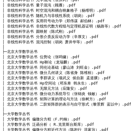
│ 非线性科学丛书 量子混沌（顾雁）.pdf

│ 非线性科学丛书 时空混沌和耦合映象格子（杨维明）.pdf

│ 非线性科学丛书 随机力与非线性系统（胡岗）.pdf

│ 非线性科学丛书 实用符号动力学（郑伟谋 郝伯林）.pdf

│ 非线性科学丛书 非线性代数方程组与定理机器证明（杨路等）.pdf

│ 非线性科学丛书 圆映射（陈式刚）.pdf

│ 非线性科学丛书 分形介质反应动力学（辛厚文）.pdf

│ 非线性科学丛书 混沌控制（胡岗 萧井华等）.pdf

│
├─北京大学数学丛书

│ 北京大学数学丛书 位势论（张呜镛）.pdf

│ 北京大学数学丛书 Hp鞅论（龙瑞麟）.pdf

│ 北京大学数学丛书 同伦论基础（廖山涛 刘旺金）.pdf

│ 北京大学数学丛书 微分几何讲义（陈省身 陈维桓）.pdf

│ 北京大学数学丛书 李群讲义（项武义 侯自新 孟道骥）.pdf

│ 北京大学数学丛书 Hp空间论（邓东皋 韩永生）.pdf

│ 北京大学数学丛书 无限元方法（应隆安）.pdf

│ 北京大学数学丛书 微分动力系统导引（张锦炎 钱敏）.pdf

│ 北京大学数学丛书 矩阵计算的理论与方法（徐树方）.pdf

│ 北京大学数学丛书 二阶矩阵群的表示与自守形式（黎景辉 蓝以中）.pdf
│
├─大学数学丛书

│ 大学数学丛书 偏微分方程（F.约翰）.pdf

│ 大学数学丛书 泛函分析（ R.克里斯台斯库）.pdf

│ 大学数学丛书 偏微分方程近代方法（陈恕行 洪家兴）.pdf
