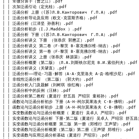
│ │ 常微分算子（曹之江）.pdf

│ │ 次加泛函引论（定光桂）.pdf

│ │ 泛函分析 上册（(苏)Л.В.Канторович　Г.П.А）.pdf

│ │ 泛函分析导论及应用（欧文·克雷斯齐格）.pdf

│ │ 泛函分析（江泽坚 孙善利）.pdf

│ │ 泛函分析初步（I.J.Maddox ）.pdf

│ │ 泛函分析 下册（(苏)Л.В.Канторович　Г.П.А）.pdf

│ │ 泛函分析讲义 下册 （张恭庆 郭懋正）.pdf

│ │ 泛函分析讲义 第二卷（F·黎茨 B·塞克佛尔维-纳吉）.pdf

│ │ 泛函分析讲义 第一卷（F·黎茨 B·塞克佛尔维-纳吉）.pdf

│ │ 泛函分析讲义 上册（张恭庆 林源渠）.pdf

│ │ 泛函分析概要（第二版）（Л.А.刘斯铁尔尼克 В.И.索伯列夫）.pdf

│ │ 泛函分析讲义（关肈直）.pdf

│ │ 泛函分析——理论·习题·解答（A·A·克里洛夫 A·Д·格维沙尼）.pdf

│ │ 非线性泛函分析 （第二版）（郭大钧）.pdf

│ │ 泛函分析入门及题解（刘树琪 徐红梅）.pdf

│ │ 泛函分析中的反例（汪林）.pdf

│ │ 泛函分析第二教程（夏道行 舒五昌 严绍宗 童裕孙）.pdf

│ │ 函数论与泛函分析初步 下册（A·H·柯尔莫果洛夫 C·B·佛明）.pdf

│ │ 函数论与泛函分析初步 上册（A·H·柯尔莫果洛夫 C·B·佛明）.pdf

│ │ 实变数函数论与泛函分析概要（ 夏道行 吴卓人 严绍宗）.pdf

│ │ 实变函数论与泛函分析 下册·第二版（夏道行 吴卓人 严绍宗 舒五昌）.
│ │ 实变函数与泛函分析概要 第二版 第一册（郑维行 王声望）.pdf

│ │ 实变函数与泛函分析概要（第二版）第二册（王声望 郑维行）.pdf

│ │ 实变函数与应用泛函分析基础（夏道行 严绍宗）.pdf
