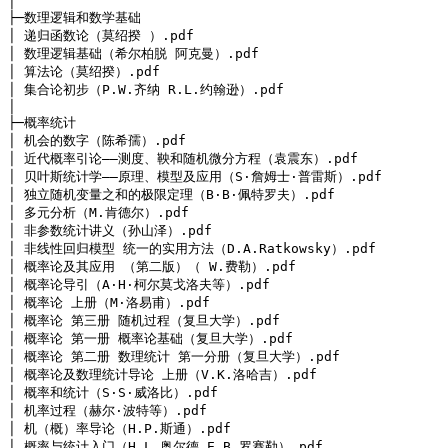
│ 

├─数理逻辑和数学基础

│ 递归函数论（莫绍揆 ）.pdf

│ 数理逻辑基础（希尔柏脱 阿克曼）.pdf

│ 算法论（莫绍揆）.pdf

│ 集合论初步（P.W.齐纳 R.L.约翰逊）.pdf

│ 
├─概率统计

│ 机会的数字（陈希孺）.pdf

│ 近代概率引论——测度、鞅和随机微分方程（袁震东）.pdf

│ 贝叶斯统计学——原理、模型及应用（S·詹姆士·普雷斯）.pdf

│ 独立随机变量之和的极限定理（B·B·佩特罗夫）.pdf

│ 多元分析（M.肯德尔）.pdf

│ 非参数统计讲义（孙山泽）.pdf

│ 非线性回归模型 统一的实用方法（D.A.Ratkowsky）.pdf

│ 概率论及其应用 （第二版）（ W.费勒）.pdf

│ 概率论导引（A·H·柯尔莫戈洛夫等）.pdf

│ 概率论 上册（M·洛易甫）.pdf

│ 概率论 第三册 随机过程（复旦大学）.pdf

│ 概率论 第一册 概率论基础（复旦大学）.pdf

│ 概率论 第二册 数理统计 第一分册（复旦大学）.pdf

│ 概率论及数理统计导论 上册（V.K.洛哈吉）.pdf

│ 概率和统计（S·S·威洛比）.pdf

│ 机率过程（赫尔·波特等）.pdf

│ 机（概）率导论（H.P.斯通）.pdf

│ 概率与统计入门（H.L.奥尔德 E.B.罗赛勒）.pdf
