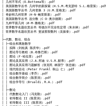
│ 几何不等式（O.Bottema等）.pdf

│ 美国新数学丛书 几何学的新探索（H.S.M.考克瑟特 S.L.格雷策）.pdf
│ 美国新数学丛书 几何变换 3（U.M.亚格龙）.pdf

│ 奇妙和几何世界（H·N·鲍里斯基）.pdf

│ 美国新数学丛书 连分数（C·D·奥尔德斯）.pdf

│ 九种平面几何（И·M·雅格龙）.pdf

│ 世界数学名题欣赏丛书 哥德尔不完全性定理（朱水林）.pdf

│ 世界数学名题欣赏丛书 斐波那契数列（吴振奎）.pdf

│ 

├─代数、数论、组合

│ ├─组合和离散数学

│ │ 拟阵（刘桂真 陈庆华）.pdf

│ │ 图论导引教程（B.布鲁巴斯）.pdf

│ │ 图论（F·哈拉里）.pdf

│ │ 图论及其应用（J.A.邦迪 U.S.R.默蒂）.pdf

│ │ 图论及其应用习题解答（张克民 林国宁 张忠辅）.pdf

│ │ 现代组合论（Peter Frankl 秋山 仁）.pdf

│ │ 组合数学基础（李乔）.pdf

│ │ 组合数学简介（陈景润）.pdf

│ │ 组合学导引（Brualdi，R.A.）.pdf

│ │
│ ├─数论

│ │ 代数数论入门（冯克勤）.pdf

│ │ 初等数论 II（陈景润）.pdf

│ │ 初等数论 III（陈景润）.pdf
