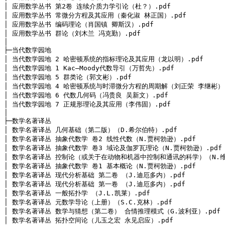
│ 应用数学丛书 第2卷 连续介质力学引论（杜？）.pdf

│ 应用数学丛书 常微分方程及其应用（秦化淑 林正国）.pdf

│ 应用数学丛书 编码理论（肖国镇 卿斯汉）.pdf

│ 应用数学丛书 群论（刘木兰 冯克勤）.pdf

│ 

├─当代数学园地

│ 当代数学园地 2 哈密顿系统的指标理论及其应用（龙以明）.pdf

│ 当代数学园地 1 Kac—Moody代数导引（万哲先）.pdf

│ 当代数学园地 5 群类论（郭文彬）.pdf

│ 当代数学园地 4 哈密顿系统与时滞微分方程的周期解（刘正荣 李继彬）.p
│ 当代数学园地 6 代数几何码（冯贵良 吴新文）.pdf

│ 当代数学园地 7 正规形理论及其应用（李伟固）.pdf

│
├─数学名著译丛

│ 数学名著译丛 几何基础（第二版）（D.希尔伯特）.pdf

│ 数学名著译丛 抽象代数学 卷2 线性代数（N.贾柯勃逊）.pdf

│ 数学名著译丛 抽象代数学 卷3 域论及伽罗瓦理论（N.贾柯勃逊）.pdf

│ 数学名著译丛 控制论（或关于在动物和机器中控制和通讯的科学）（N.维纳
│ 数学名著译丛 抽象代数学 卷1 基本概论（N.贾柯勃逊）.pdf

│ 数学名著译丛 现代分析基础 第二卷 （J.迪厄多内）.pdf

│ 数学名著译丛 现代分析基础 第一卷 （J.迪厄多内）.pdf

│ 数学名著译丛 一般拓扑学 （J.L.凯莱）.pdf

│ 数学名著译丛 元数学导论（上册）（S.C.克林）.pdf

│ 数学名著译丛 数学与猜想（第二卷） 合情推理模式（G.波利亚）.pdf

│ 数学名著译丛 拓扑空间论（儿玉之宏 永见启应）.pdf
