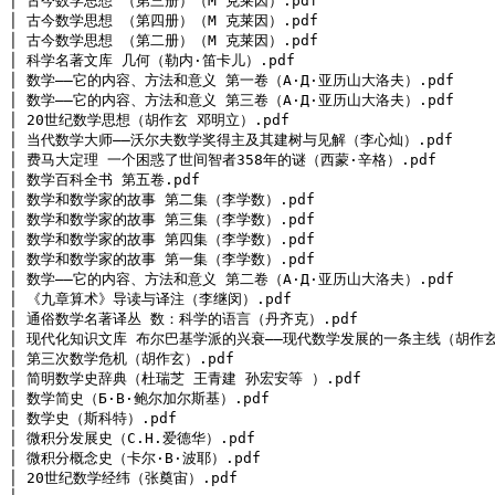
│ 古今数学思想 （第三册）（M 克莱因）.pdf

│ 古今数学思想 （第四册）（M 克莱因）.pdf

│ 古今数学思想 （第二册）（M 克莱因）.pdf

│ 科学名著文库 几何（勒内·笛卡儿）.pdf

│ 数学——它的内容、方法和意义 第一卷（A·Д·亚历山大洛夫）.pdf

│ 数学——它的内容、方法和意义 第三卷（A·Д·亚历山大洛夫）.pdf

│ 20世纪数学思想（胡作玄 邓明立）.pdf

│ 当代数学大师——沃尔夫数学奖得主及其建树与见解（李心灿）.pdf

│ 费马大定理 一个困惑了世间智者358年的谜（西蒙·辛格）.pdf

│ 数学百科全书 第五卷.pdf

│ 数学和数学家的故事 第二集（李学数）.pdf

│ 数学和数学家的故事 第三集（李学数）.pdf

│ 数学和数学家的故事 第四集（李学数）.pdf

│ 数学和数学家的故事 第一集（李学数）.pdf

│ 数学——它的内容、方法和意义 第二卷（A·Д·亚历山大洛夫）.pdf

│ 《九章算术》导读与译注（李继闵）.pdf

│ 通俗数学名著译丛 数：科学的语言（丹齐克）.pdf

│ 现代化知识文库 布尔巴基学派的兴衰——现代数学发展的一条主线（胡作玄）
│ 第三次数学危机（胡作玄）.pdf

│ 简明数学史辞典（杜瑞芝 王青建 孙宏安等 ）.pdf

│ 数学简史（Б·B·鲍尔加尔斯基）.pdf

│ 数学史（斯科特）.pdf

│ 微积分发展史（C.H.爱德华）.pdf

│ 微积分概念史（卡尔·B·波耶）.pdf

│ 20世纪数学经纬（张奠宙）.pdf
