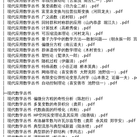
│ 现代应用数学丛书 非线性振动论（古屋茂 南云仁一）.pdf

│ 现代应用数学丛书 复变函数论（功力金二郎）.pdf

│ 现代应用数学丛书 富里哀变换与拉普拉斯变换（河田龙夫）.pdf

│ 现代应用数学丛书 广义函数（岩村联）.pdf

│ 现代应用数学丛书 回转群和对称群的应用（山内恭彦 堀江久）.pdf

│ 现代应用数学丛书 计算技术（高桥秀俊）.pdf

│ 现代应用数学丛书 可压缩流体理论（河村龙马）.pdf

│ 现代应用数学丛书 量子力学中的数学方法——散射问题——（朝永振一郎 宫岛
│ 现代应用数学丛书 偏微分方程（南云道夫）.pdf

│ 现代应用数学丛书 群体遗传学的数学理论（木村资生）.pdf

│ 现代应用数学丛书 塑性论（鹫津久一郎）.pdf

│ 现代应用数学丛书 随机过程（伊藤清）.pdf

│ 现代应用数学丛书 特殊函数（小谷正雄 桥本英典）.pdf

│ 现代应用数学丛书 网络理论（喜安善市 大野克郎 池野信一）.pdf

│ 现代应用数学丛书 有限变位弹性论变形几何学（山本善之 近藤一夫）.pd
│ 现代应用数学丛书 自动控制理论（喜安善市 池野信一）.pdf

│
├─现代数学丛书

│ 现代数学丛书 偏微分方程的奇性分析（陈恕行）.pdf

│ 现代数学丛书 多复变数的奇异积分（龚昇）.pdf

│ 现代数学丛书 代数曲面的纤维化（肖刚）.pdf

│ 现代数学丛书 HP空间实变理论及其应用（陆善镇）.pdf

│ 现代数学丛书 布洛赫常数与许瓦尔兹导数（龚昇 余其煌 郑学安）.pdf

│ 现代数学丛书 典型流形与典型域新篇（陆永铿）.pdf

│ 现代数学丛书 典型群的子群结构（李尚志）.pdf
