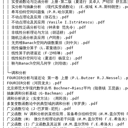
│ │ 实变函数论与泛函分析 上册·第二版（夏道行 吴卓人 严绍宗 舒五昌）.
│ │ 实分析与抽象分析 （现代实变函数论）（E.侯域 K.R.斯特朗堡）.pd
│ │ 希耳伯特空间问题集（P.R.哈尔莫斯）.pdf

│ │ 不动点理论及应用（张石生）.pdf

│ │ 不动点理论及其应用（Vasile I.Istrátescu）.pdf

│ │ 非线性泛函分析引论（钟承奎 范先令）.pdf

│ │ 非线性分析理论与方法（胡适耕）.pdf

│ │ 随机泛函分析及应用（卢同善）.pdf

│ │ 无穷维Banach空间内级数重排（刘中兴）.pdf

│ │ 线性偏微分算子（L.霍曼德尔）.pdf

│ │ 线性算子的谱逼近（F·沙特琳）.pdf

│ │ 线性拓扑空间引论（夏道行 杨亚立）.pdf

│ │ 鞅与Banach空间几何学（刘培德）.pdf

│ │
│ └─调和分析

│ FOURIER分析与逼近论 第一卷 上册（P.L.Butzer R.J.Nessel）.pd
│ FOURIER分析（河田龙夫）.pdf

│ 北京师范大学现代数学丛书 Bochner—Riesz平均（陆善镇 王昆扬）.pd
│ 抽象调和分析基础（G·Bachman）.pdf

│ 调和分析讲义（实变方法）（周民强）.pdf

│ 多复变数函数论中的典型域的调和分析（华罗庚）.pdf

│ 广义函数引论（J·巴罗斯-尼托）.pdf

│ 广义函数 Ⅳ 调和分析的某些应用，装备希尔伯特空间（И.М.盖尔芳特 Г.
│ 广义函数（Ⅲ） 微分方程理论的若干问题（И.М.盖尔芳特 Г.Е.希洛夫）.
│ 广义函数（I）广义函数及其运算（И.М.盖尔芳特 Г.Е.希洛夫）.pdf
