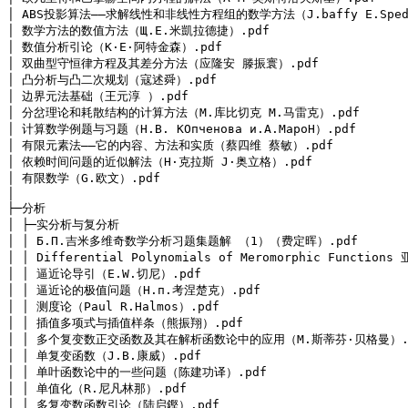
│ ABS投影算法——求解线性和非线性方程组的数学方法（J.baffy E.Spedic
│ 数学方法的数值方法（Щ.Е.米凱拉德捷）.pdf

│ 数值分析引论（K·E·阿特金森）.pdf

│ 双曲型守恒律方程及其差分方法（应隆安 滕振寰）.pdf

│ 凸分析与凸二次规划（寇述舜）.pdf

│ 边界元法基础（王元淳 ）.pdf

│ 分岔理论和耗散结构的计算方法（M.库比切克 M.马雷克）.pdf

│ 计算数学例题与习题（H.B. КOпченова и.А.MapoH）.pdf

│ 有限元素法——它的内容、方法和实质（蔡四维 蔡敏）.pdf

│ 依赖时间问题的近似解法（H·克拉斯 J·奥立格）.pdf

│ 有限数学（G.欧文）.pdf

│
├─分析

│ ├─实分析与复分析

│ │ Б.П.吉米多维奇数学分析习题集题解 （1）（费定晖）.pdf

│ │ Differential Polynomials of Meromorphic Funct
│ │ 逼近论导引（E.W.切尼）.pdf

│ │ 逼近论的极值问题（H.п.考涅楚克）.pdf

│ │ 测度论（Paul R.Halmos）.pdf

│ │ 插值多项式与插值样条（熊振翔）.pdf

│ │ 多个复变数正交函数及其在解析函数论中的应用（M.斯蒂芬·贝格曼）.p
│ │ 单复变函数（J.B.康威）.pdf

│ │ 单叶函数论中的一些问题（陈建功译）.pdf

│ │ 单值化（R.尼凡林那）.pdf

│ │ 多复变数函数引论（陆启鏗）.pdf
