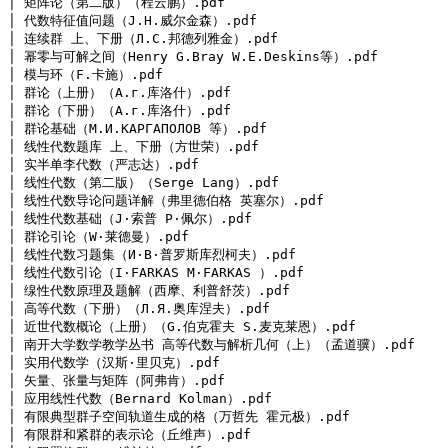
│ 矩阵论（第二版）（程云鹏）.pdf

│ 代数特征值问题（J.H.威尔金森）.pdf

│ 连续群 上、下册（Л.С.邦德列雅金）.pdf

│ 幂零与可解之间（Henry G.Bray W.E.Deskins等）.pdf

│ 模与环（F.卡施）.pdf

│ 群论（上册）（A.г.库洛什）.pdf

│ 群论（下册）（A.г.库洛什）.pdf

│ 群论基础（М.И.КАРГАПОЛОВ 等）.pdf

│ 线性代数题库 上、下册（方世荣）.pdf

│ 实半单李代数（严志达）.pdf

│ 线性代数（第二版）（Serge Lang）.pdf

│ 线性代数导论问题详解（弗里德伯格 英塞尔）.pdf

│ 线性代数基础（J·索普 P·佩尔）.pdf

│ 群论引论（W·莱德曼）.pdf

│ 线性代数习题集（И·B·普罗斯库烈柯夫）.pdf

│ 线性代数引论（I·FARKAS M·FARKAS ）.pdf

│ 缐性代数原理及题解（西摩、利普舒茨）.pdf

│ 高等代数（下册）（Л.Я.奥库涅夫）.pdf

│ 近世代数概论（上册）（G.伯克霍夫 S.麦克莱恩）.pdf

│ 南开大学数学教学丛书 高等代数与解析几何（上）（孟道骥）.pdf

│ 实用代数学（汉斯·里贝克）.pdf

│ 矢量、张量与矩阵（阿弗肯）.pdf

│ 应用线性代数（Bernard Kolman）.pdf

│ 有限典型群子空间轨道生成的格（万哲先 霍元极）.pdf

│ 有限群和紧群的表示论（丘维声）.pdf
