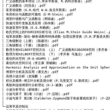
│ 广义函数的基本理论（J.米库辛斯基、R.西科尔斯基）.pdf

│ 广义函数论（刘浩岳）.pdf

│ 富里埃级数（G.H.哈代 W.W.洛戈辛斯基）.pdf

│ 奇异积分与函数的可微性（E·M·Stein）.pdf

│ 傅里叶级数与广义函数论（周锦诚）.pdf

│ 快速付里叶变换及其应用（孙仲康）.pdf

│ 快速富里叶变换（E.O.布赖姆）.pdf

│ 欧氏空间上的FOURIER分析引论（Elias M.Stein Guido Weiss）.p
│ 福里哀级数·场论·解析函数和特殊函数·拉普拉斯变换（П.И.罗曼诺夫斯基）
│ 三角级数论（上册）（陈建功）.pdf

│ 三角级数论（下册）（陈建功）.pdf

│ 数理方程HILBERT空间方法 （上） 广义函数和COБОЛEB空间（李开泰 马
│ 数理方程HILBERT空间方法 （下）（李开泰 马逸尘）.pdf

│ 索伯列夫空间（R·A·ADAMS ）.pdf

│ 索伯列夫空间引论（李立康 郭毓騊）.pdf

│ Harmonic Analysis and Approximation on the Unit S
│ 傅里叶分析及其应用（潘文杰）.pdf

│ 高维小波分析（龙瑞麟 ）.pdf

│ 积分及概率·傅立叶分析及谱分析（P.马里亚万 G.勒塔克）.pdf

│ 离散和连续傅里叶分析理论（H·J·威佛）.pdf

│ 小波分析导论（崔锦泰）.pdf

│ 小波与算子 第1卷《小波》（Y·迈耶）.pdf

│ 小波与算子 第2卷《Calderon-Zygmund算子和多重线性算子》（Y·迈耶
│ 

└─运筹学及控制论
