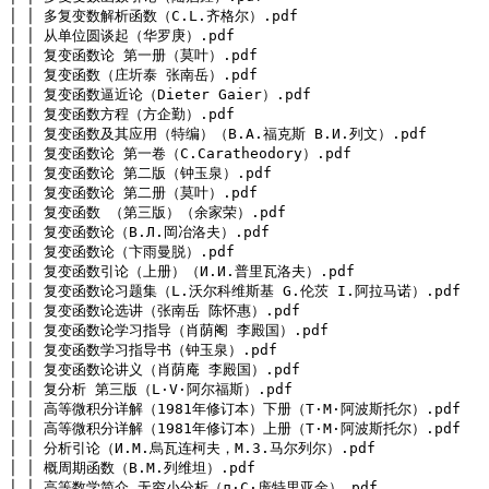
│ │ 多复变数解析函数（C.L.齐格尔）.pdf

│ │ 从单位圆谈起（华罗庚）.pdf

│ │ 复变函数论 第一册（莫叶）.pdf

│ │ 复变函数（庄圻泰 张南岳）.pdf

│ │ 复变函数逼近论（Dieter Gaier）.pdf

│ │ 复变函数方程（方企勤）.pdf

│ │ 复变函数及其应用（特编）（В.А.福克斯 В.И.列文）.pdf

│ │ 复变函数论 第一卷（C.Caratheodory）.pdf

│ │ 复变函数论 第二版（钟玉泉）.pdf

│ │ 复变函数论 第二册（莫叶）.pdf

│ │ 复变函数 （第三版）（余家荣）.pdf

│ │ 复变函数论（В.Л.岡冶洛夫）.pdf

│ │ 复变函数论（卞雨曼脱）.pdf

│ │ 复变函数引论（上册）（И.И.普里瓦洛夫）.pdf

│ │ 复变函数论习题集（L.沃尔科维斯基 G.伦茨 I.阿拉马诺）.pdf

│ │ 复变函数论选讲（张南岳 陈怀惠）.pdf

│ │ 复变函数论学习指导（肖荫阉 李殿国）.pdf

│ │ 复变函数学习指导书（钟玉泉）.pdf

│ │ 复变函数论讲义（肖荫庵 李殿国）.pdf

│ │ 复分析 第三版（L·V·阿尔福斯）.pdf

│ │ 高等微积分详解（1981年修订本）下册（T·M·阿波斯托尔）.pdf

│ │ 高等微积分详解（1981年修订本）上册（T·M·阿波斯托尔）.pdf

│ │ 分析引论（И.М.烏瓦连柯夫，М.З.马尔列尔）.pdf

│ │ 概周期函数（B.M.列维坦）.pdf

│ │ 高等数学简介 无穷小分析（л·C·庞特里亚金）.pdf
