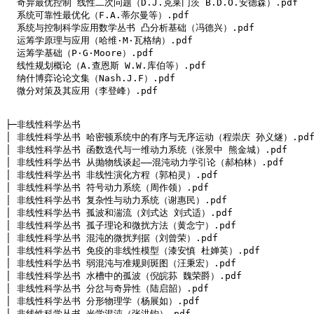
  奇异最优控制 线性二次问题（D.J.克莱门茨 B.D.O.安德森）.pdf

  系统可靠性最优化（F.A.蒂尔曼等）.pdf

  系统与控制科学应用数学丛书 凸分析基础（冯德兴）.pdf

  运筹学原理与应用（哈维·M·瓦格纳）.pdf

  运筹学基础（P·G·Moore）.pdf

  线性规划概论（A.查恩斯 W.W.库伯等）.pdf

  纳什博弈论论文集（Nash.J.F）.pdf

  微分对策及其应用（李登峰）.pdf

├─非线性科学丛书

│ 非线性科学丛书 哈密顿系统中的有序与无序运动（程崇庆 孙义燧）.pdf
│ 非线性科学丛书 函数迭代与一维动力系统（张景中 熊金城）.pdf

│ 非线性科学丛书 从抛物线谈起——混沌动力学引论（郝柏林）.pdf

│ 非线性科学丛书 非线性演化方程（郭柏灵）.pdf

│ 非线性科学丛书 符号动力系统（周作领）.pdf

│ 非线性科学丛书 复杂性与动力系统（谢惠民）.pdf

│ 非线性科学丛书 孤波和湍流（刘式达 刘式适）.pdf

│ 非线性科学丛书 孤子理论和微扰方法（黄念宁）.pdf

│ 非线性科学丛书 混沌的微扰判据（刘曾荣）.pdf

│ 非线性科学丛书 免疫的非线性模型（漆安慎 杜婵英）.pdf

│ 非线性科学丛书 弱混沌与准规则斑图（汪秉宏）.pdf

│ 非线性科学丛书 水槽中的孤波（倪皖荪 魏荣爵）.pdf

│ 非线性科学丛书 分岔与奇异性（陆启韶）.pdf

│ 非线性科学丛书 分形物理学（杨展如）.pdf

│ 非线性科学丛书 光学混沌（张洪钧）.pdf
