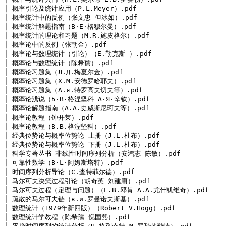
│ 概率引论及统计应用（P.L.Meyer）.pdf

│ 概率统计中的反例（张文忠 但冰如）.pdf

│ 概率统计解题指南（B·E·格穆尔曼）.pdf

│ 概率统计的理论和习题（M.R.施皮格尔）.pdf

│ 概率论中的反例（张朝金）.pdf

│ 概率论与数理统计（引论）（E.勒克斯 ）.pdf

│ 概率论与数理统计（陈希孺）.pdf

│ 概率论习题集（Л.Д.梅夏尔金）.pdf

│ 概率论习题集（X.M.安德罗哈耶夫）.pdf

│ 概率论习题集（A.я.特罗高夫切夫等）.pdf

│ 概率论浅说（Б·B·格涅坚科 A·Я·辛钦）.pdf

│ 概率论解题指南（A.A.史威斯尼珂夫等）.pdf

│ 概率论教程（钟开莱）.pdf

│ 概率论教程（В.В.格湼坚科）.pdf

│ 经典位势论与概率位势论 上册（J.L.杜布）.pdf

│ 经典位势论与概率位势论 下册（J.L.杜布）.pdf

│ 科学专著丛书 非线性时间序列分析（安鸿志 陈敏）.pdf

│ 可靠性数学（B·L·阿姆斯塔特）.pdf

│ 时间序列分析导论（C.查特菲尔德）.pdf

│ 马尔可夫决策过程引论（胡奇英 刘建庸）.pdf

│ 马尔可夫过程（定理与问题）（E.B.邓肯 A.A.尤什凯维奇）.pdf

│ 疏散的马尔可夫链（в.и.罗曼诺夫斯基）.pdf

│ 数理统计（1979年新四版）（Robert V.Hogg）.pdf

│ 数理统计学教程（陈希孺 倪国熙）.pdf
