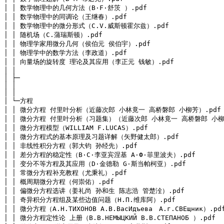
│ │ 数学物理中的几何方法（B·F·舒茨 ）.pdf

│ │ 数学物理中的同调论（王继春）.pdf

│ │ 数学物理中的微分形式（C.V.威斯顿霍尔兹）.pdf

│ │ 随机场（C.蒲瑞斯顿）.pdf

│ │ 物理学家用微分几何（侯伯元 侯伯宇）.pdf

│ │ 物理学中的数学方法（李政道）.pdf

│ │ 向量场的旋转度 理论及其应用（李正元 钱敏）.pdf

│ │ 

│ ├─

│ │ 

│ │
│ └─方程
│ │ 微分方程 付里叶分析（近藤次郎 小林竟一 高桥磐郎 小柳芳）.pdf

│ │ 微分方程 付里叶分析（习题集）（近藤次郎 小林竟一 高桥磐郎 小柳芳
│ │ 微分方程模型（WILLIAM F.LUCAS）.pdf

│ │ 微分方程式的基本原理及习题详解（矢野健太郎）.pdf

│ │ 非线性积分方程（郭大钧 孙经先）.pdf

│ │ 差分方程的稳定性（B·C·李亚宾涅基 A·Ф·菲里波夫）.pdf

│ │ 变分不等方程及其应用（D·金德勒 G·斯当帕柯亚）.pdf

│ │ 常微分方程补充教程（尤秉礼）.pdf

│ │ 概周期微分方程（何崇佑）.pdf

│ │ 偏微分方程选讲（姜礼尚 孙和生 陈志浩 管楚洤）.pdf

│ │ 奇异积分方程组及某些边值问题（Н.П.维库阿）.pdf

│ │ 微分方程（A.H.ТИXOHOB A.B.BacИдъева　А.г.CBEщник）.pdf
│ │ 微分方程定性论 上册（В.В.НЕМЫЦКИЙ В.В.СТЕПАНОБ ）.pdf
