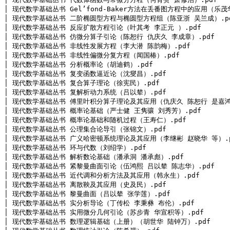
│ 现代数学基础丛书 Gel’fond-Baker方法在丢番图方程中的应用（乐茂华
│ 现代数学基础丛书 二阶椭圆型方程与椭圆型方程组（陈亚浙 吴兰成）.pd
│ 现代数学基础丛书 反应扩散方程引论（叶其考 李正元 ）.pdf

│ 现代数学基础丛书 仿微分算子引论（陈恕行 仇庆久 李成章）.pdf

│ 现代数学基础丛书 非线性发展方程（李大潜 陈韵梅）.pdf

│ 现代数学基础丛书 非线性偏微分复方程（闻国椿）.pdf

│ 现代数学基础丛书 分析概率论（胡迪鹤）.pdf

│ 现代数学基础丛书 复变函数逼近论（沈燮昌）.pdf

│ 现代数学基础丛书 复合算子理论（徐宪民）.pdf

│ 现代数学基础丛书 复解析动力系统（吕以辇）.pdf

│ 现代数学基础丛书 傅里叶积分算子理论及其应用（仇庆久 陈恕行 是嘉鸿 
│ 现代数学基础丛书 概率论基础（严士健 王隽骧 刘秀芳）.pdf

│ 现代数学基础丛书 概率论基础和随机过程（王寿仁）.pdf

│ 现代数学基础丛书 公理集合论导引（张锦文）.pdf

│ 现代数学基础丛书 广义哈密顿系统理论及其应用（李继彬 赵晓华 等）.pd
│ 现代数学基础丛书 环与代数（刘绍学）.pdf

│ 现代数学基础丛书 解析数论基础（潘承洞 潘承彪）.pdf

│ 现代数学基础丛书 紧黎曼曲面引论（伍鸿熙 吕以辇 陈志华）.pdf

│ 现代数学基础丛书 近代调和分析方法及其应用（韩永生）.pdf

│ 现代数学基础丛书 离散鞅及其应用（史及民）.pdf

│ 现代数学基础丛书 黎曼曲面（吕以辇 张学莲）.pdf

│ 现代数学基础丛书 实分析导论（丁传松 李秉彝 布伦）.pdf

│ 现代数学基础丛书 实用微分几何引论（苏步青 华宣积等）.pdf

│ 现代数学基础丛书 数理逻辑基础（上册）（胡世华 陆钟万）.pdf
