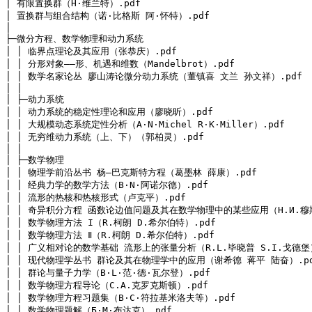
│ 有限置换群（H·维兰特）.pdf

│ 置换群与组合结构（诺·比格斯 阿·怀特）.pdf

│ 

├─微分方程、数学物理和动力系统

│ │ 临界点理论及其应用（张恭庆）.pdf

│ │ 分形对象——形、机遇和维数（Mandelbrot）.pdf

│ │ 数学名家论丛 廖山涛论微分动力系统（董镇喜 文兰 孙文祥）.pdf

│ │ 

│ ├─动力系统

│ │ 动力系统的稳定性理论和应用（廖晓昕）.pdf

│ │ 大规模动态系统定性分析（A·N·Michel R·K·Miller）.pdf

│ │ 无穷维动力系统（上、下）（郭柏灵）.pdf

│ │
│ ├─数学物理

│ │ 物理学前沿丛书 杨—巴克斯特方程（葛墨林 薛康）.pdf

│ │ 经典力学的数学方法（B·N·阿诺尔德）.pdf

│ │ 流形的热核和热核形式（卢克平）.pdf

│ │ 奇异积分方程 函数论边值问题及其在数学物理中的某些应用（Н.И.穆斯
│ │ 数学物理方法 I（R.柯朗 D.希尔伯特）.pdf

│ │ 数学物理方法 Ⅱ（R.柯朗 D.希尔伯特）.pdf

│ │ 广义相对论的数学基础 流形上的张量分析（R.L.毕晓普 S.I.戈德堡）.
│ │ 现代物理学丛书 群论及其在物理学中的应用（谢希德 蒋平 陆奋）.pd
│ │ 群论与量子力学（B·L·范·德·瓦尔登）.pdf

│ │ 数学物理方程导论（C.A.克罗克斯顿）.pdf

│ │ 数学物理方程习题集（B·C·符拉基米洛夫等）.pdf

│ │ 数学物理题解（Б·M·布达克）.pdf
