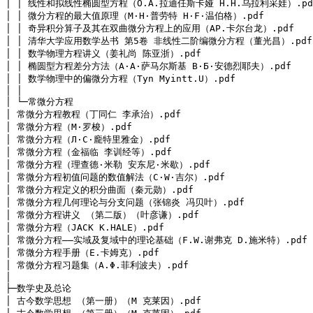
│ │ 线性和拟线性椭圆型方程（O.A.拉迪任斯卡娅 H.H.乌拉利采娃）.pdf
│ │ 微分方程的最大值原理（M·H·普劳特 H·F·温伯格）.pdf

│ │ 奇异积分算子及其在双曲微分方程上的应用（AP.卡尔台龙）.pdf

│ │ 清华大学应用数学丛书 第5卷 非线性二阶编微分方程（董光昌）.pdf

│ │ 数学物理方程讲义（姜礼尚 陈亚浙）.pdf

│ │ 椭圆型方程差分方法（A·A·萨马尔斯基 B·Б·安德烈耶夫）.pdf

│ │ 数学物理中的偏微分方程（Tyn Myintt.U）.pdf

│ │
│ └─常微分方程

│ 常微分方程教程（丁同仁 李承治）.pdf

│ 常微分方程（M·罗梭）.pdf

│ 常微分方程（Л·C·龐特里雅金）.pdf

│ 常微分方程（金福临 李训经等）.pdf

│ 常微分方程（理查德·米勒 安东尼·米歇）.pdf

│ 常微分方程初值问题的数值解法（C·W·吉尔）.pdf

│ 常微分方程定义的积分曲面（秦元勋）.pdf

│ 常微分方程几何理论与分支问题（张锦炎 冯贝叶）.pdf

│ 常微分方程讲义 （第二版）（叶彦谦）.pdf

│ 常微分方程（JACK K.HALE）.pdf

│ 常微分方程——实域及复域中的理论基础（F.W.谢弗克 D.施米特）.pdf

│ 常微分方程手册（E.卡姆克）.pdf

│ 常微分方程习题集（A.Φ.菲利波夫）.pdf

│ 

├─数学史及总论

│ 古今数学思想 （第一册）（M 克莱因）.pdf
