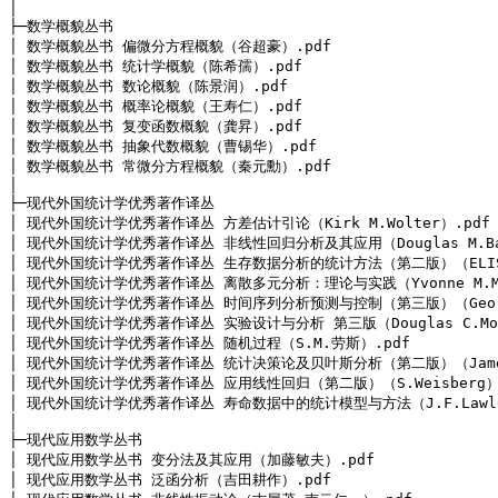
│
├─数学概貌丛书

│ 数学概貌丛书 偏微分方程概貌（谷超豪）.pdf

│ 数学概貌丛书 统计学概貌（陈希孺）.pdf

│ 数学概貌丛书 数论概貌（陈景润）.pdf

│ 数学概貌丛书 概率论概貌（王寿仁）.pdf

│ 数学概貌丛书 复变函数概貌（龚昇）.pdf

│ 数学概貌丛书 抽象代数概貌（曹锡华）.pdf

│ 数学概貌丛书 常微分方程概貌（秦元勳）.pdf

│
├─现代外国统计学优秀著作译丛

│ 现代外国统计学优秀著作译丛 方差估计引论（Kirk M.Wolter）.pdf

│ 现代外国统计学优秀著作译丛 非线性回归分析及其应用（Douglas M.Bates 
│ 现代外国统计学优秀著作译丛 生存数据分析的统计方法（第二版）（ELISA T
│ 现代外国统计学优秀著作译丛 离散多元分析：理论与实践（Yvonne M.M.Bishop
│ 现代外国统计学优秀著作译丛 时间序列分析预测与控制（第三版）（George E.P
│ 现代外国统计学优秀著作译丛 实验设计与分析 第三版（Douglas C.Montg
│ 现代外国统计学优秀著作译丛 随机过程（S.M.劳斯）.pdf

│ 现代外国统计学优秀著作译丛 统计决策论及贝叶斯分析（第二版）（James O
│ 现代外国统计学优秀著作译丛 应用线性回归（第二版）（S.Weisberg）.
│ 现代外国统计学优秀著作译丛 寿命数据中的统计模型与方法（J.F.Lawles
│
├─现代应用数学丛书

│ 现代应用数学丛书 变分法及其应用（加藤敏夫）.pdf

│ 现代应用数学丛书 泛函分析（吉田耕作）.pdf
