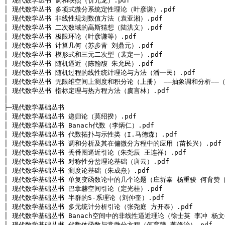
│ 现代数学丛书 调和映照（忻元龙）.pdf

│ 现代数学丛书 多项式微分系统定性理论（叶彦谦）.pdf

│ 现代数学丛书 非线性规划数值方法（袁亚湘）.pdf

│ 现代数学丛书 二次数域的高斯猜想（陆洪文）.pdf

│ 现代数学丛书 极限环论（叶彦谦等）.pdf

│ 现代数学丛书 计算几何（苏步青 刘鼎元）.pdf

│ 现代数学丛书 模形式和三元二次型（裴定一）.pdf

│ 现代数学丛书 随机逼近（陈翰馥 朱允民）.pdf

│ 现代数学丛书 随机过程的线性统计理论与方法（潘一民）.pdf

│ 现代数学丛书 无限维空间上测度和积分论（上册） ——抽象调和分析——（夏
│ 现代数学丛书 指标定理与热方程方法（虞言林）.pdf

│
├─现代数学基础丛书

│ 现代数学基础丛书 递归论（莫绍揆）.pdf

│ 现代数学基础丛书 Banach代数（李炳仁）.pdf

│ 现代数学基础丛书 代数拓扑与示性类（I.马德森）.pdf

│ 现代数学基础丛书 调和分析及其在偏微分方程中的应用（苗长兴）.pdf

│ 现代数学基础丛书 丢番图逼近引论（朱尧辰 王连祥）.pdf

│ 现代数学基础丛书 对称性分岔理论基础（唐云）.pdf

│ 现代数学基础丛书 测度论基础（朱成熹）.pdf

│ 现代数学基础丛书 单复变函数论中的几个论题（庄圻泰 杨重骏 何育赞 闻
│ 现代数学基础丛书 巴拿赫空间引论（定光桂）.pdf

│ 现代数学基础丛书 半群的S-系理论（刘仲奎）.pdf

│ 现代数学基础丛书 多元统计分析引论（张尧庭 方开泰）.pdf

│ 现代数学基础丛书 Banach空间中的非线性逼近理论（徐士英 李冲 杨文善
│ 现代数学基础丛书 代数体函数与常微分方程（何育赞 萧修治）.pdf
