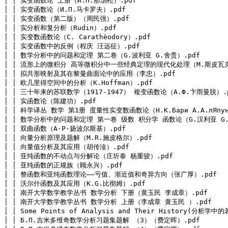
│ │ 实变函数论 上册（И.П.那汤松）.pdf

│ │ 实变函数论（И.П.马卡罗夫）.pdf

│ │ 实变函数（第二版）（周民强）.pdf

│ │ 实分析和复分析（Rudin）.pdf

│ │ 实变数函数论（C. Carathèodory）.pdf

│ │ 实变函数中的反例（程庆 汪远征）.pdf

│ │ 数学分析中的问题和定理 第二卷（G.波利亚 G.舍贵）.pdf

│ │ 流形上的微积分 高等微积分中一些经典定理的现代化处理（M.斯皮瓦克）
│ │ 拟共形映射及其在黎曼曲面论中的应用（李忠）.pdf

│ │ 欧几里得空间中的分析（K.Hoffman）.pdf

│ │ 三十年来的苏联数学（1917-1947） 複变函数论（А.Ф.卞雨曼脱）.p
│ │ 实函数论（陈建功）.pdf

│ │ 科学译丛 数学 第1册 度量性实变数函数论（Н.К.Бари А.А.лЯпуно
│ │ 数学分析中的问题和定理 第一卷 级数 积分学 函数论（G.汉利亚 G.舍
│ │ 双曲函数（A·P·扬波尔斯基）.pdf

│ │ 向量分析原理及题解（M.R.施皮格尔）.pdf

│ │ 向量值分析及其应用（胡传淦）.pdf

│ │ 亚纯函数的不动点与分解论（庄圻泰 杨重骏）.pdf

│ │ 亚纯函数的正规族（顾永兴）.pdf

│ │ 整函数和亚纯函数理论——亏值、渐近值和奇异方向（张广厚）.pdf

│ │ 沃尔什函数及其应用（K.G.比彻姆）.pdf

│ │ 南开大学数学教学丛书 数学分析 下册（黄玉民 李成章）.pdf

│ │ 南开大学数学教学丛书 数学分析 上册（李成章 黄玉民 ）.pdf

│ │ Some Points of Analysis and Their History(分析学
│ │ Б.П.吉米多维奇数学分析习题集题解 （3）（费定晖）.pdf
