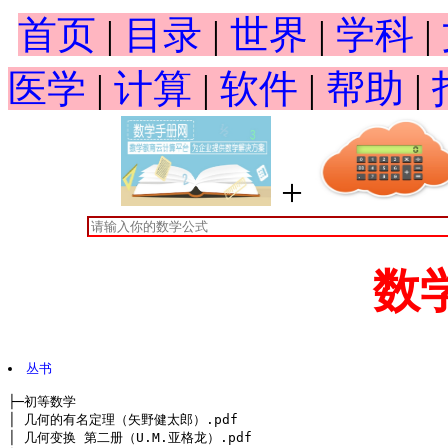
首页
|
目录
|
世界
|
学科
|
医学
|
计算
|
软件
|
帮助
|
+
数
丛书
├─初等数学

│ 几何的有名定理（矢野健太郎）.pdf

│ 几何变换 第二册（U.M.亚格龙）.pdf
