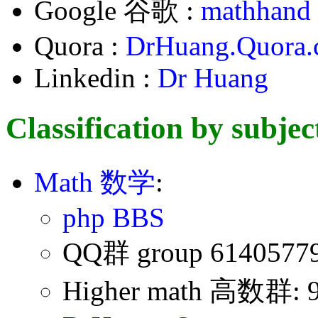
Google 谷歌 :
mathhand
Quora :
DrHuang.Quora
Linkedin :
Dr Huang
Classification by subje
Math
数学
:
php BBS
QQ群 group 6140577
Higher math 高数群: 