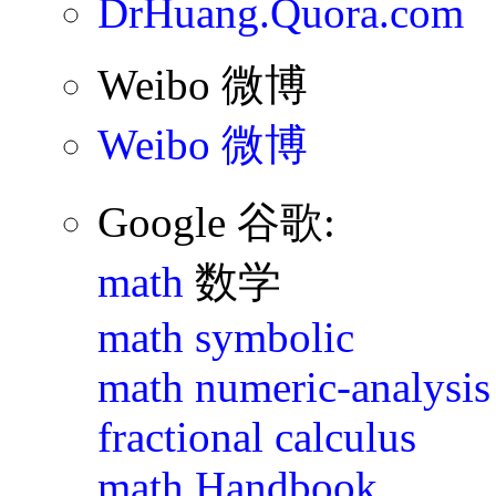
DrHuang.Quora.com
Weibo 微博
Weibo 微博
Google 谷歌:
math
数学
math symbolic
math numeric-analysis
fractional calculus
math Handbook