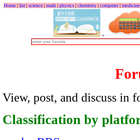
Home
|
list
|
science
|
math
|
physics
|
chemistry
|
computer
|
medicine
+
Fo
View, post, and discuss in f
Classification by p