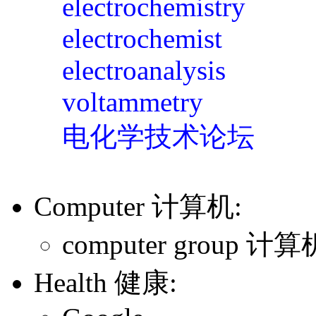
electrochemistry
electrochemist
electroanalysis
voltammetry
电化学技术论坛
Computer 计算机:
computer group 计
Health 健康: