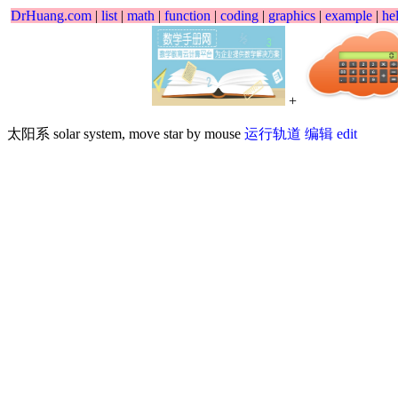
DrHuang.com
|
list
|
math
|
function
|
coding
|
graphics
|
example
|
he
+
太阳系 solar system, move star by mouse
运行轨道
编辑 edit