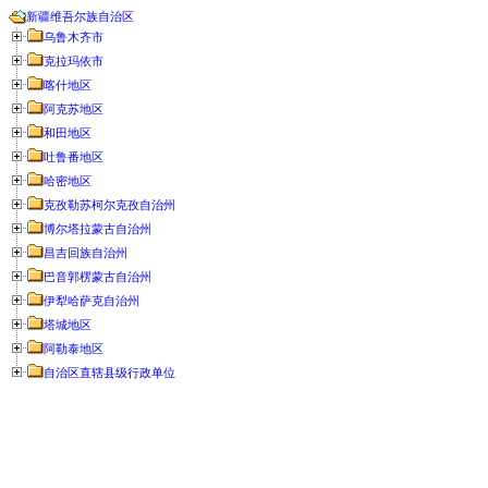
新疆维吾尔族自治区
乌鲁木齐市
克拉玛依市
喀什地区
阿克苏地区
和田地区
吐鲁番地区
哈密地区
克孜勒苏柯尔克孜自治州
博尔塔拉蒙古自治州
昌吉回族自治州
巴音郭楞蒙古自治州
伊犁哈萨克自治州
塔城地区
阿勒泰地区
自治区直辖县级行政单位