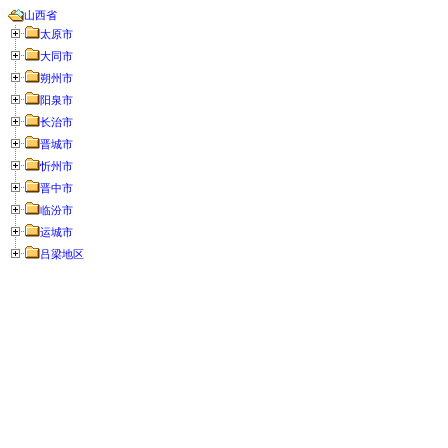
山西省
太原市
大同市
朔州市
阳泉市
长治市
晋城市
忻州市
晋中市
临汾市
运城市
吕梁地区