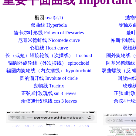
椭园
oval(2,1)
抛物线 
双曲线 Hyperbola
等轴双曲线
笛卡尔叶形线 Foliwm of Descartes
蔓叶线
尼哥米德蚌线 Nicomede curve
帕斯卡蜗线 Lim
心脏线 Heart curve
双纽线 L
长（或短）辐旋轮线（次摆线） Trochoid
圆外旋轮线（外摆
辐圆外旋轮线（外次摆线） epitrochoid
阿基米德螺线 Spir
辐圆内旋轮线（内次摆线） hypotrochoid
双曲螺线（反 螺线） H
圆的渐开线 Involute of circle
回旋曲线 cl
曳物线 Tractrix
玫瑰线 R
正弦3叶玫瑰线 sin 3 leaves
正弦4叶玫瑰线 
余弦3叶玫瑰线 cos 3 leaves
余弦4叶玫瑰线 