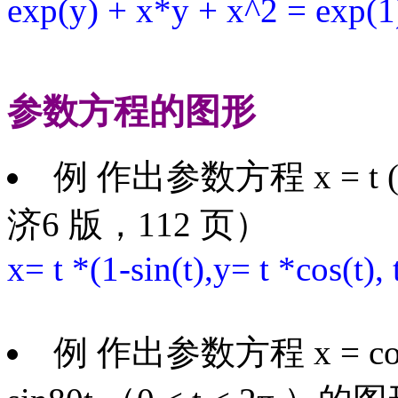
exp(y) + x*y + x^2 = exp(1
参数方程的图形
例 作出参数方程 x = t (1-
济6 版，112 页）
x= t *(1-sin(t),y= t *cos(t),
例 作出参数方程 x = cost - c