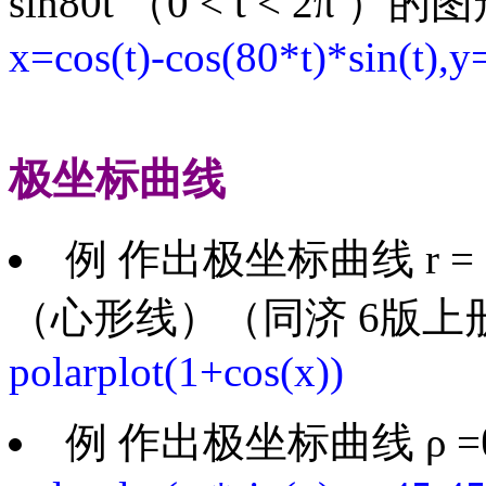
sin80t （0 < t < 2π ）
x=cos(t)-cos(80*t)*sin(t),y=
极坐标曲线
例 作出极坐标曲线 r = 1+
（心形线）（同济 6版上册
polarplot(1+cos(x))
例 作出极坐标曲线 ρ =θ si