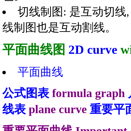
切线制图: 是互动切线
线制图也是互动割线。
平面曲线图
2D curve
w
平面曲线
公式图表
formula graph
线表
plane curve
重要平
重要平面曲线 Important c