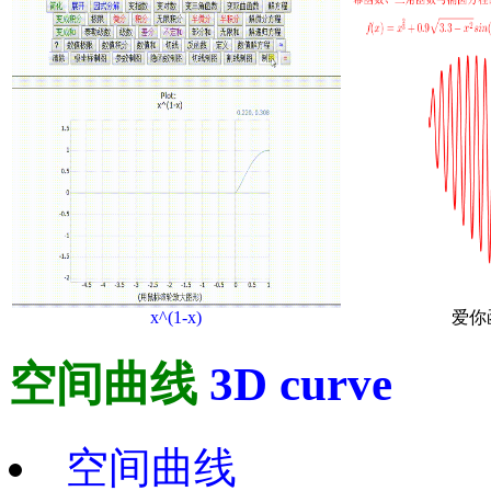
x^(1-x)
爱你
空间曲线
3D curve
空间曲线