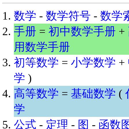
数学
-
数学符号
-
数学
手册
=
初中数学手册
+
用数学手册
初等数学
=
小学数学
+
学
)
高等数学
=
基础数学
(
学
公式
-
定理
-
图
-
函数