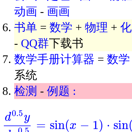
动画
-
画画
书单
=
数学
+
物理
+
化
-
QQ群
下载书
数学手册计算器
=
数学
系统
检测
-
例题 :
0.5
d
y
=
sin
(
−
1
)
⋅
sin
x
d
0.5
y
d
x
0.5
=
sin
(
x
-
1
)
⋅
sin
(
y
)
0.5