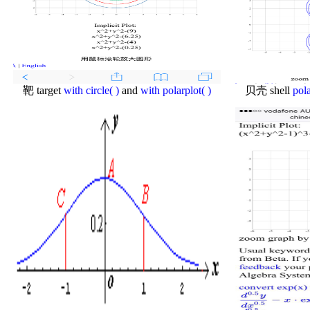
靶 target
with circle( )
and
with polarplot( )
贝壳 shell
pola