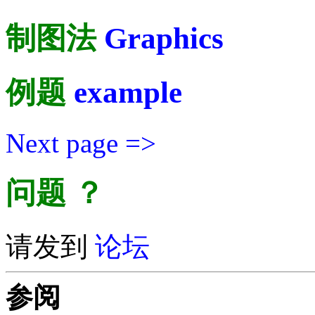
制图法
Graphics
例题
example
Next page =>
问题
？
请发到
论坛
参阅