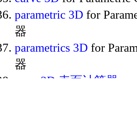
parametric 3D
for Param
器
parametrics 3D
for Para
器
3D 表面计算器
su
3D 函数3D计算器
Internet Explorter = 3D o
3D 图绘图仪
= plot