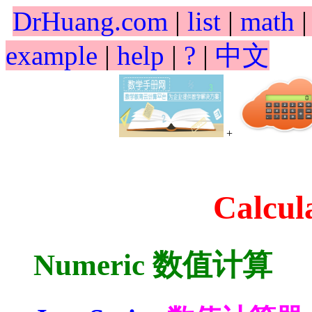
DrHuang.com
|
list
|
math
example
|
help
|
?
|
中文
+
Calcu
Numeric 数值计算