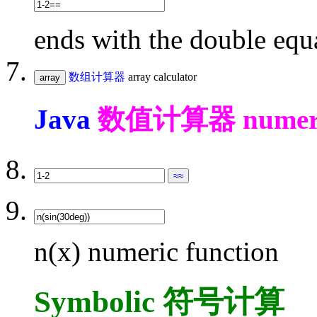
ends with the double equ
数组计算器
array calculator
Java
数值计算器 numeric c
n(x) numeric function
Symbolic 符号计算