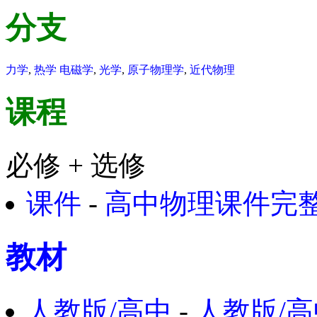
分支
力学
,
热学
电磁学
,
光学
,
原子物理学
,
近代物理
课程
必修 + 选修
课件
-
高中物理课件完整
教材
人教版/高中
-
人教版/高