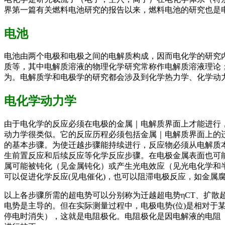
界第一篇有关燃料电池研究的报告以来，燃料电池的研究也是
电池
电池由两个电极和电极之间的电解质构成，因而电化学的研究
质等，其中电解质溶液的物理化学研究常称作电解质溶液理论
为。电解质学和电极学的研究都会涉及到化学热力学、化学动
电化学动力学
由于电化学的反应必须在电极的金属｜电解质界面上才能进行
动力学很类似。它的反应历程必须包括金属｜电解质界面上的
的基本步骤。为使迁越步骤能持续进行，反应物必须从电解质本
生前置反应和后续反应等化学反应步骤。在电极金属表面也可
属可能被钝化（见金属钝化）或产生光电效应（见光电化学和
可以促进化学反应(见电催化)，也可以阻滞电极反应，如金属
以上各步骤所需的超电势可以分别称为迁越超电势ηCT、扩散超电
电势是主导的。但在实际测量过程中，电极电势(位)是相对
停电时消失），这就是电阻极化。电阻极化是因电解液的电阻