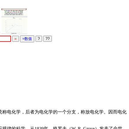
=
统称电化学，后者为电化学的一个分支，称放电化学。因而电化
学。从1839年，格罗夫（W. R. Grove）发表了全世