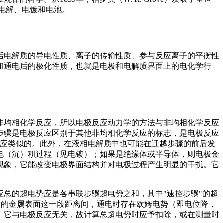
电解、电镀和电池。
括电解质的导电性质、离子的传输性质、参与反应离子的平衡性
和通电后的极化性质，也就是电极和电解质界面上的电化学行
非均相化学反应，所以电极反应动力学的方法与非均相化学反应
步骤是电极反应区别于其他非均相化学反应的标志，是电极反应
反应类似的。此外，在液相电解质中也可能在迁越步骤的前后发
电（沉）积过程（见电镀）；如果是绝缘体或半导体，则电极金
现象，它能改变电极界面结构并对电极过程产生明显的干扰。它
极反应总的超电势应是各串联步骤超电势之和，其中"速控步骤"的超
极的金属表面这一段距离间，通电时存在欧姆电势（即电位降，
，它与电极反应无关，故计算总超电势时应予扣除，或在测量时