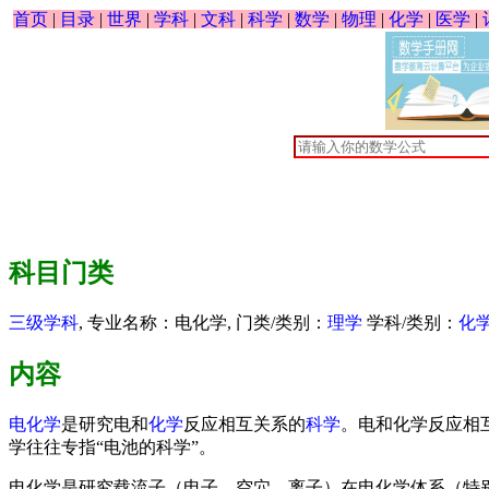
首页
|
目录
|
世界
|
学科
|
文科
|
科学
|
数学
|
物理
|
化学
|
医学
|
科目门类
三级学科
, 专业名称：电化学, 门类/类别：
理学
学科/类别：
化
内容
电化学
是研究电和
化学
反应相互关系的
科学
。电和化学反应相
学往往专指“电池的科学”。
电化学是研究载流子（电子，空穴，离子）在电化学体系（特别是离