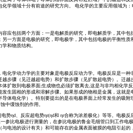
电化学领域十分有前途的研究方向。 电化学的主要应用领域为：
内容应包括两个方面：一是电解质的研究，即电解质学，其中包
；另一方面是电极的研究，即电极学，其中包括电极的平衡性质
力学和物质结构。
，电化学动力学的主要对象是电极反应动力学。电极反应是一种
迁越步骤（见迁越超电势）和扩散步骤（见扩散超电势）。迁越
体扩散到电极界面;生成物也必须扩散离去,这是与非均相化学
能发生固相的形成和溶解步骤。如果形成的物相是金属，这就是
半导体电化学）。特别要提出的是在电极界面上经常发生的吸附
腐蚀中缓蚀剂的作用。
势ηd、反应超电势ηr(ηd和 ηr合称为浓差极化）等等。电
于某一参比电极进行测量的，在参比电极的鲁金毛细管口到工作电
（与电池的设计有关）和可能存在的金属表面被膜的电阻引起的