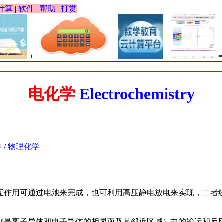
计算
|
软件
|
帮助
|
打赏
+
+
+
电化学
Electrochemistry
学
/
物理化学
互作用可通过电池来完成，也可利用高压静电放电来实现，二者
子导体和电子导体的相界面及其邻近区域）中的输运和反应规律的科