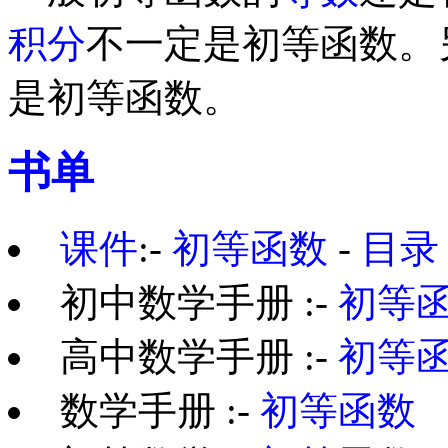
积分
不一定是初等函数。
是初等函数。
书单
课件
:-
初等函数
-
目录
初中数学手册 :-
初等
高中数学手册 :-
初等
数学手册 :-
初等函数