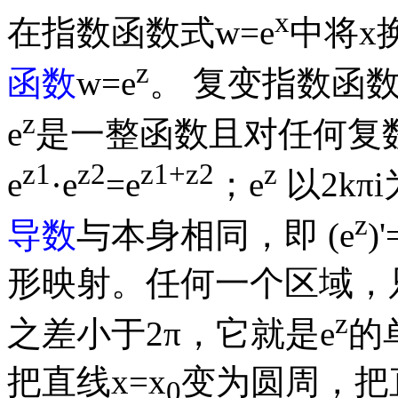
x
在指数函数式w=e
中将x
z
函数
w=e
。 复变指数函
z
e
是一整函数且对任何复数
z1
z2
z1+z2
z
e
·e
=e
；e
以2kπ
z
导数
与本身相同，即 (e
)'
形映射。任何一个区域，
z
之差小于2π，它就是e
的
把直线x=x
变为圆周，把直
0