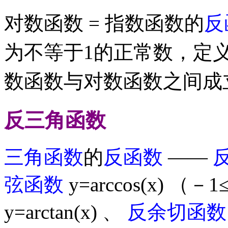
对数函数 = 指数函数的
反
为不等于1的正常数，定
数函数与对数函数之间成立
反三角函数
三角函数
的
反函数
——
弦函数
y=arccos(x) （－
y=arctan(x) 、
反余切函数