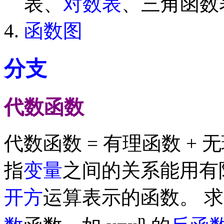
表、
对数表
、三角函数
函数图
分支
代数函数
代数函数 = 有理函数 + 
指
变量
之间的关系能用有
开方
运算表示的函数。 
n