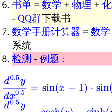
书单
=
数学
+
物理
+
化
-
QQ群
下载书
数学手册计算器
=
数学
系统
检测
-
例题 :
0.5
d
y
=
sin
(
−
1
)
⋅
sin
x
d
0.5
y
d
x
0.5
=
sin
(
x
-
1
)
⋅
sin
(
y
)
0.5
d
x
0.5
d
y