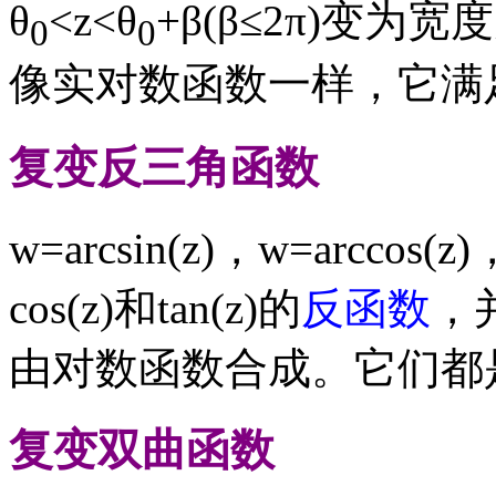
θ
<z<θ
+β(β≤2π)变为
0
0
像实对数函数一样，它满足 
复变反三角函数
w=arcsin(z)，w=arccos(z
cos(z)和tan(z)的
反函数
，
由对数函数合成。它们都
复变双曲函数