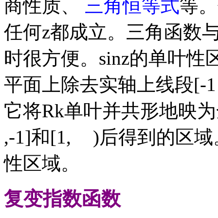
商性质、
三角恒等式
等。但
任何z都成立。三角函数
时很方便。sinz的单叶
平面上除去实轴上线段[-1
它将Rk单叶并共形地映
,-1]和[1,
)后得到的区域。
性区域。
复变指数函数