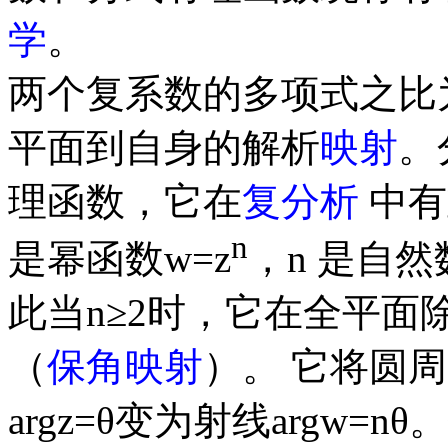
学
。
两个复系数的多项式之比
平面到自身的解析
映射
。
理函数，它在
复分析
中有
n
是幂函数w=z
，n 是自
此当n≥2时，它在全平面
（
保角映射
）。 它将圆周|z
argz=θ变为射线argw