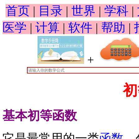
首页
|
目录
|
世界
|
学科
|
医学
|
计算
|
软件
|
帮助
|
+
初
基本初等函数
它是最常用的一类
函数
，