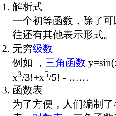
解析式
一个初等函数，除了可
往还有其他表示形式。
无穷
级数
例如 ，
三角函数
y=si
3
5
x
/3!+x
/5! - ……
函数表
为了方便，人们编制了