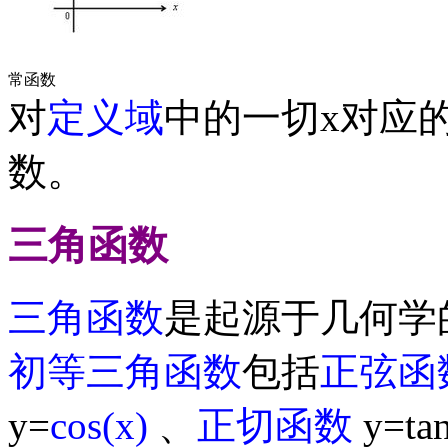
常函数
对
定义域
中的一切x对应
数。
三角函数
三角函数
是起源于几何学
初等
三角函数
包括
正弦函
y=
cos(x)
、
正切函数
y=ta