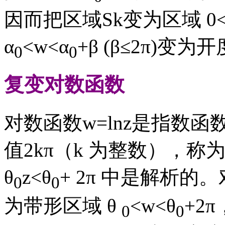
因而把区域Sk变为区域 0
α
<w<α
+β (β≤2π)变为
0
0
复变对数函数
对数函数w=lnz是指数函数
值2kπ（k 为整数），
θ
z<θ
+ 2π 中是解析
0
0
为带形区域 θ
<w<θ
+2
0
0