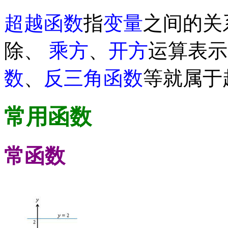
超越函数
指
变量
之间的关
除、
乘方
、
开方
运算表示
数
、
反三角函数
等就属于
常用函数
常函数