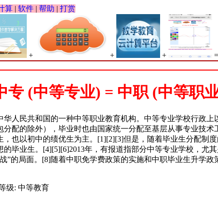
计算
|
软件
|
帮助
|
打赏
+
+
+
中专 (中等专业) = 中职 (中等职业
中华人民共和国的一种中等职业教育机构。中等专业学校行政上
包分配的除外），毕业时也由国家统一分配至基层从事专业技术
也以初中的绩优生为主。[1][2][3]但是，随着毕业生分配
业生。[4][5][6]2013年，有报道指部分中等专业学校，尤
战”的局面。[8]随着中职免学费政策的实施和中职毕业生升学
, 等级: 中等教育