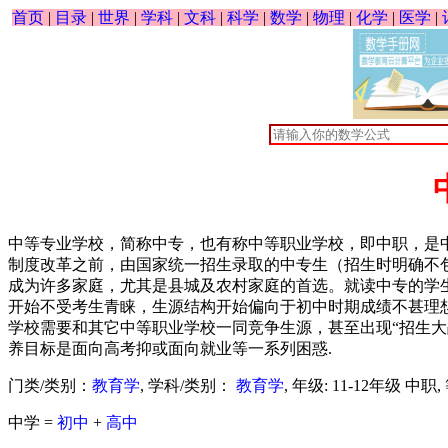
首页
|
目录
|
世界
|
学科
|
文科
|
科学
|
数学
|
物理
|
化学
|
医学
|
中等专业学校，简称中专，也有称中等职业学校，即中职，是
制度改革之前，由国家统一招生录取的中专生（招生时明确不
成为许多家庭，尤其是县城及农村家庭的首选。就读中专的学生，
开始不受考生青睐，生源结构开始偏向于初中时期成绩不甚理想的毕
学校需要和其它中等职业学校一同竞争生源，甚至出现“招生大
养目标是面向高考抑或面向就业等一系列困惑.
门类/类别：
教育学
, 学科/类别：
教育学
, 年级: 11-12年级 中职
中学 =
初中
+
高中