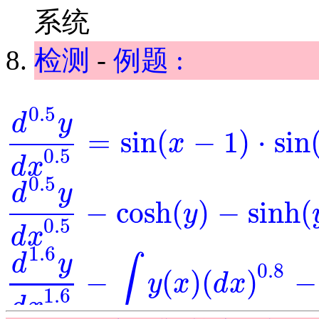
系统
检测
-
例题 :
0.5
d
y
=
sin
(
−
1
)
⋅
sin
x
d
0.5
y
d
x
0.5
=
sin
(
x
-
1
)
⋅
sin
(
y
)
0.5
d
x
0.5
d
y
−
cosh
(
)
−
sinh
(
y
d
0.5
y
d
x
0.5
-
cosh
(
y
)
-
sinh
(
y
)
=
0
0.5
d
x
1.6
d
y
∫
0.8
−
(
)
(
)
−
y
x
d
x
d
1.6
y
d
x
1.6
-
∫
y
(
x
)
(
d
x
)
0.8
-
y
-
exp
(
x
)
=
0
1.6
d
x