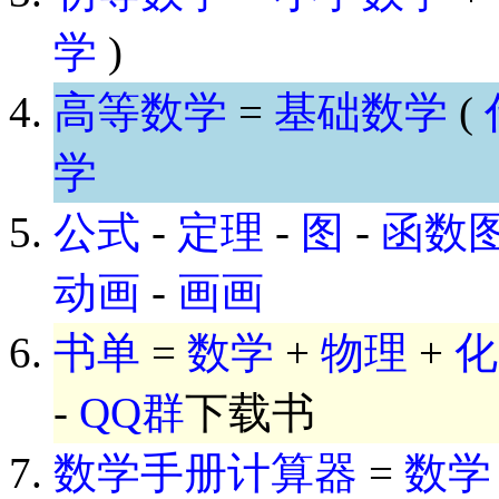
学
)
高等数学
=
基础数学
(
学
公式
-
定理
-
图
-
函数
动画
-
画画
书单
=
数学
+
物理
+
化
-
QQ群
下载书
数学手册计算器
=
数学