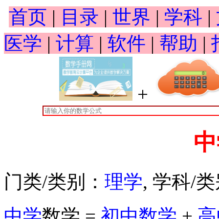
首页
|
目录
|
世界
|
学科
|
医学
|
计算
|
软件
|
帮助
|
+
中
门类/类别：
理学
, 学科/
中学
数学 =
初中数学
+
高