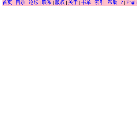
∫
首页
|
目录
|
论坛
|
联系
|
版权
|
关于
|
书单
|
索引
|
帮助
|
?
|
Engli
0.5
(
)
(
)
−
−
exp
y
x
d
x
y
∫
y
(
x
)
(
d
x
)
0.5
-
y
-
exp
(
x
)
0.5
d
y
−
exp
(
)
⋅
=
0
=
y
x
d
0.5
y
d
x
0.5
-
exp
(
y
)
⋅
x
=
0
0.5
d
x
0.5
cos
(
)
d
y
x
=
⋅
== ?
y
d
0.5
y
d
x
0.5
=
cos
(
x
)
x
⋅
y
0.5
x
d
x
1.2
0.6
d
y
d
y
−
2
+
== ?
y
d
1.2
y
d
x
1.2
-
2
d
0.6
y
d
x
0.6
+
y
-
exp
(
x
)
=
0
1.2
0.6
d
x
d
x
0.5
d
y
=
cos
(
)
⋅
exp
(
)
y
x