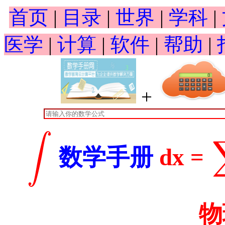
首页
|
目录
|
世界
|
学科
|
医学
|
计算
|
软件
|
帮助
|
+
∫
数学手册
dx =
∫
∑
物