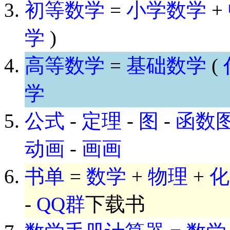
初等数学
=
小学数学
+
学
)
高等数学
=
基础数学
(
学
公式
-
定理
-
图
-
函数
动画
-
画画
书单
=
数学
+
物理
+
化
-
QQ群
下载书