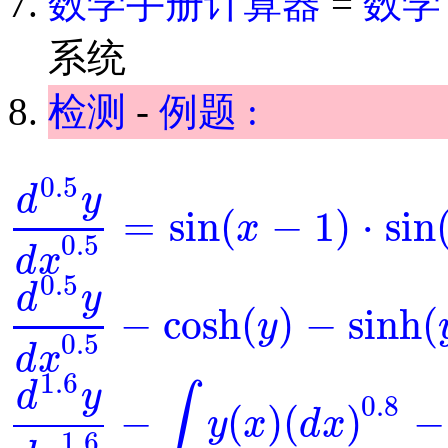
数学手册计算器
=
数学
系统
检测
-
例题 :
0.5
d
y
=
sin
(
−
1
)
⋅
sin
x
d
0.5
y
d
x
0.5
=
sin
(
x
-
1
)
⋅
sin
(
y
)
0.5
d
x
0.5
d
y
−
cosh
(
)
−
sinh
(
y
d
0.5
y
d
x
0.5
-
cosh
(
y
)
-
sinh
(
y
)
=
0
0.5
d
x
1.6
d
y
∫
0.8
−
(
)
(
)
−
y
x
d
x
d
1.6
y
d
x
1.6
-
∫
y
(
x
)
(
d
x
)
0.8
-
y
-
exp
(
x
)
=
0
1.6