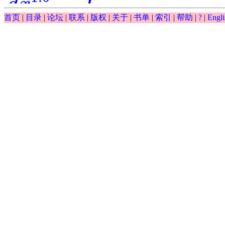
d
x
∫
首页
|
目录
|
论坛
|
联系
|
版权
|
关于
|
书单
|
索引
|
帮助
|
?
|
Engli
0.5
(
)
(
)
−
−
exp
y
x
d
x
y
∫
y
(
x
)
(
d
x
)
0.5
-
y
-
exp
(
x
)
0.5
d
y
−
exp
(
)
⋅
=
0
=
y
x
d
0.5
y
d
x
0.5
-
exp
(
y
)
⋅
x
=
0
0.5
d
x
0.5
cos
(
)
d
y
x
=
⋅
== ?
y
d
0.5
y
d
x
0.5
=
cos
(
x
)
x
⋅
y
0.5
x
d
x
1.2
0.6
d
y
d
y
−
2
+
== ?
y
d
1.2
y
d
x
1.2
-
2
d
0.6
y
d
x
0.6
+
y
-
exp
(
x
)
=
0
1.2
0.6
d
x
d
x
0.5
d
y