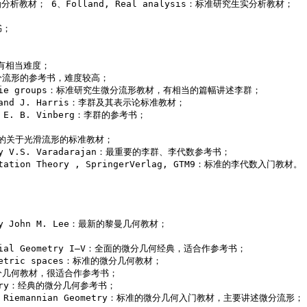
生泛函分析教材； 6、Folland, Real analysis：标准研究生实分析教材； 

； 

，有相当难度； 

究生微分流形的参考书，难度较高； 

s and Lie groups：标准研究生微分流形教材，有相当的篇幅讲述李群； 

ton and J. Harris：李群及其表示论标准教材； 

ik, E. B. Vinberg：李群的参考书； 

e：较新的关于光滑流形的标准教材； 

ion by V.S. Varadarajan：最重要的李群、李代数参考书； 

sentation Theory , SpringerVerlag, GTM9：标准的李代数入门教材。 
 

re by John M. Lee：最新的黎曼几何教材； 

erential Geometry I—V：全面的微分几何经典，适合作参考书； 

symmetric spaces：标准的微分几何教材； 

最新的微分几何教材，很适合作参考书； 

eometry：经典的微分几何参考书； 

ds and Riemannian Geometry：标准的微分几何入门教材，主要讲述微分流形； 