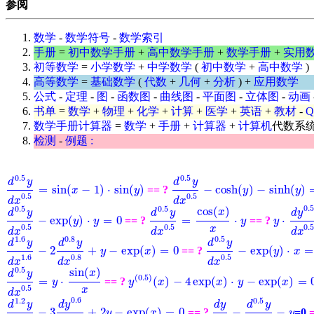
参阅
数学
-
数学符号
-
数学索引
手册
=
初中数学手册
+
高中数学手册
+
数学手册
+
实用
初等数学
=
小学数学
+
中学数学
(
初中数学
+
高中数学
)
高等数学
=
基础数学
(
代数
+
几何
+
分析
) +
应用数学
公式
-
定理
-
图
-
函数图
-
曲线图
-
平面图
-
立体图
-
动画
书单
=
数学
+
物理
+
化学
+
计算
+
医学
+
英语
+
教材
-
数学手册计算器
=
数学
+
手册
+
计算器
+
计算机
代数系
检测
-
例题 :
0.5
0.5
d
y
d
y
=
sin
(
−
1
)
⋅
sin
(
)
−
cosh
(
)
−
sinh
(
)
== ?
d
0.5
y
d
x
0.5
-
cosh
(
y
)
-
sinh
(
y
)
=
0
d
0.5
y
d
x
0.5
=
sin
x
(
x
-
1
)
⋅
sin
(
y
)
y
y
y
0.5
0.5
d
x
d
x
0.
0.5
0.5
cos
(
)
x
d
y
d
y
d
y
−
exp
(
)
⋅
=
0
=
⋅
⋅
== ?
== ?
d
0.5
y
d
x
0.5
-
exp
y
(
y
)
⋅
y
y
=
0
d
0.5
y
d
x
0.5
=
cos
(
x
)
x
⋅
y
y
y
y
⋅
d
y
0.5
d
0.5
0.5
0.
x
d
x
d
x
d
x
1.6
0.8
0.5
d
y
d
y
d
y
−
2
+
−
exp
(
)
=
0
−
exp
(
)
⋅
=
== ?
d
1.6
y
d
x
1.6
-
2
d
0.8
y
d
x
0.8
+
y
-
exp
(
x
)
=
0
y
x
d
0.5
y
d
x
0.5
-
exp
y
(
y
)
⋅
x
x
=
0
1.6
0.8
0.5
d
x
d
x
d
x
0.5
sin
(
)
x
d
y
(
0.5
)
=
⋅
(
)
−
4
exp
(
)
⋅
−
exp
(
)
=
== ?
d
0.5
y
d
x
0.5
y
=
y
⋅
sin
(
x
)
x
y
y
(
0.5
)
(
x
x
)
-
4
exp
(
x
)
⋅
y
-
x
exp
(
x
y
)
=
0
x
0.5
x
d
x
0.6
1.2
0.5
d
y
d
y
d
y
d
y
−
3
+
2
−
exp
(
)
=
0
−
−
== ?
=0
d
1.2
y
d
x
1.2
-
3
d
y
0.6
d
x
0.6
+
2
y
-
exp
(
x
)
=
0
d
y
d
x
-
d
0.5
y
d
x
0.5
-
y
y
x
y