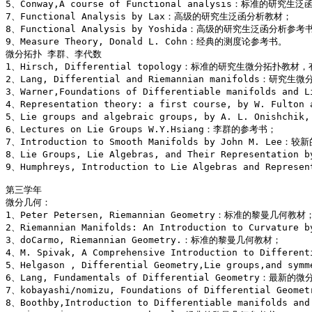
5、Conway,A course of Functional analysis：标准的研究
7、Functional Analysis by Lax：高级的研究生泛函分析教材； 

8、Functional Analysis by Yoshida：高级的研究生泛函分析参考书
9、Measure Theory, Donald L. Cohn：经典的测度论参考书。 

微分拓扑 李群、李代数 

1、Hirsch, Differential topology：标准的研究生微分拓扑教材
2、Lang, Differential and Riemannian manifolds：研
3、Warner,Foundations of Differentiable manifold
4、Representation theory: a first course, by W. Ful
5、Lie groups and algebraic groups, by A. L. Onishch
6、Lectures on Lie Groups W.Y.Hsiang：李群的参考书； 

7、Introduction to Smooth Manifolds by John M. Le
8、Lie Groups, Lie Algebras, and Their Representat
9、Humphreys, Introduction to Lie Algebras and Repre
第三学年 

微分几何： 

1、Peter Petersen, Riemannian Geometry：标准的黎曼几何教材；
2、Riemannian Manifolds: An Introduction to Curvatu
3、doCarmo, Riemannian Geometry.：标准的黎曼几何教材； 

4、M. Spivak, A Comprehensive Introduction to Diff
5、Helgason , Differential Geometry,Lie groups,and 
6、Lang, Fundamentals of Differential Geometry：
7、kobayashi/nomizu, Foundations of Differential G
8、Boothby,Introduction to Differentiable manifol