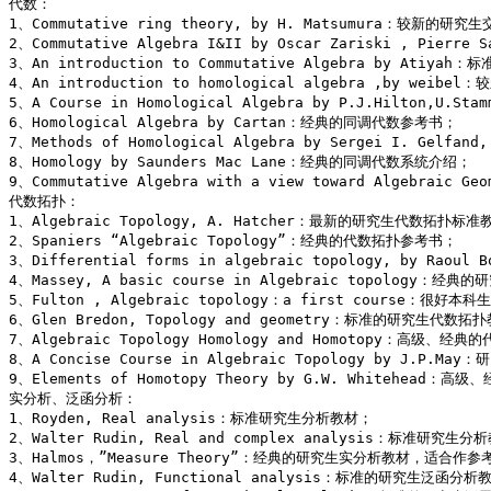
代数： 

1、Commutative ring theory, by H. Matsumura：较新的研
2、Commutative Algebra I&II by Oscar Zariski , Pier
3、An introduction to Commutative Algebra by Atiya
4、An introduction to homological algebra ,by we
5、A Course in Homological Algebra by P.J.Hilton,U
6、Homological Algebra by Cartan：经典的同调代数参考书； 

7、Methods of Homological Algebra by Sergei I. Gel
8、Homology by Saunders Mac Lane：经典的同调代数系统介绍； 

9、Commutative Algebra with a view toward Algeb
代数拓扑： 

1、Algebraic Topology, A. Hatcher：最新的研究生代数拓扑标准教
2、Spaniers “Algebraic Topology”：经典的代数拓扑参考书； 

3、Differential forms in algebraic topology, by Rao
4、Massey, A basic course in Algebraic topology：经
5、Fulton , Algebraic topology：a first course
6、Glen Bredon, Topology and geometry：标准的研究生代
7、Algebraic Topology Homology and Homotopy：高级、经
8、A Concise Course in Algebraic Topology by J.
9、Elements of Homotopy Theory by G.W. Whitehead：
实分析、泛函分析： 

1、Royden, Real analysis：标准研究生分析教材； 

2、Walter Rudin, Real and complex analysis：标准研究生分析
3、Halmos，”Measure Theory”：经典的研究生实分析教材，适合作参考
4、Walter Rudin, Functional analysis：标准的研究生泛函分析教