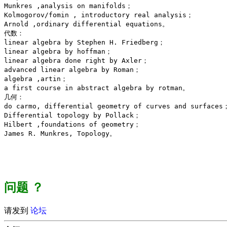
Munkres ,analysis on manifolds； 

Kolmogorov/fomin , introductory real analysis； 

Arnold ,ordinary differential equations。 

代数： 

linear algebra by Stephen H. Friedberg； 

linear algebra by hoffman； 

linear algebra done right by Axler； 

advanced linear algebra by Roman； 

algebra ,artin； 

a first course in abstract algebra by rotman。 

几何： 

do carmo, differential geometry of curves and surfaces；
Differential topology by Pollack； 

Hilbert ,foundations of geometry； 

James R. Munkres, Topology。

问题
？
请发到
论坛