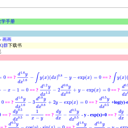
数学手册
-
画画
QQ群
下载书
统
1.6
d
y
∫
∫
0.8
=
0
−
(
)
(
)
−
−
exp
(
)
=
0
(
)
== ?
== ?
d
1.6
y
d
x
1.6
-
∫
y
(
x
)
(
d
x
)
0.8
-
y
-
exp
(
x
)
=
0
∫
y
(
x
)
(
d
x
y
x
d
x
y
x
y
x
1.6
d
x
5
1.2
0.6
0.
d
y
d
y
d
−
−
1
=
0
−
2
+
−
exp
(
)
=
0
== ?
== ?
d
1.2
y
d
x
1.2
-
2
d
0.6
y
d
x
0.6
+
y
-
exp
(
x
)
=
0
x
0.5
-
x
x
-
1
=
0
y
x
d
0.
5
1.2
0.6
d
x
d
x
d
x
1.6
0.8
0.5
d
y
d
y
d
y
0
−
3
+
2
−
exp
(
)
=
0
== ?
== ?
+log(y)-
d
1.6
y
d
x
1.6
-
3
d
0.8
y
d
x
0.8
+
2
y
-
exp
(
x
)
=
0
d
0.5
y
d
x
0.5
y
x
1.6
0.8
0.5
d
x
d
x
d
x
0.5
0.5
1
d
y
d
y
d
y
d
y
0
=
−
== ?
== ?
- y - exp(x)=0
== ?
d
y
0.5
d
x
0.5
=
1
x
-
y
d
y
d
x
-
d
0.5
y
d
x
0.5
d
y
d
x
−
0.5
0.5
x
y
d
x
d
x
d
x
d
x
0.5
1.6
0.8
d
y
d
y
d
y
−
cos
(
)
⋅
sin
(
)
=
0
−
−
−
exp
== ?
== ?
d
1.6
y
d
x
1.6
-
d
0.8
y
d
x
0.8
-
y
-
ex
d
0.5
y
d
x
0.5
-
cos
y
(
y
)
⋅
sin
(
x
x
)
=
0
y