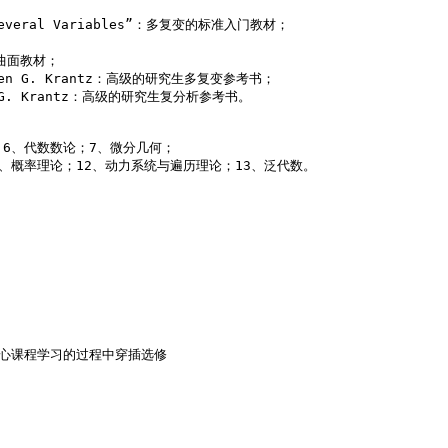
in Several Variables”：多复变的标准入门教材； 

曼曲面教材； 

 Steven G. Krantz：高级的研究生多复变参考书； 

even G. Krantz：高级的研究生复分析参考书。 

6、代数数论；7、微分几何；

、概率理论；12、动力系统与遍历理论；13、泛代数。 

应该在核心课程学习的过程中穿插选修 
