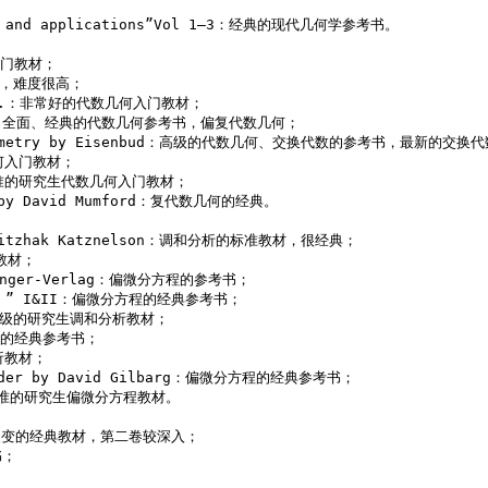
hods and applications”Vol 1—3：经典的现代几何学参考书。 

入门教材； 

教材，难度很高； 

evich.：非常好的代数几何入门教材； 

/harris：全面、经典的代数几何参考书，偏复代数几何； 

raic Geometry by Eisenbud：高级的代数几何、交换代数的参考书，最新的交换
几何入门教材； 

rd：标准的研究生代数几何入门教材； 

es by David Mumford：复代数几何的经典。 

ion Yitzhak Katznelson：调和分析的标准教材，很经典； 

教材； 

Springer-Verlag：偏微分方程的参考书； 

tors, ” I&II：偏微分方程的经典参考书； 

and：高级的研究生调和分析教材； 

分析的经典参考书； 

析教材； 

d Order by David Gilbarg：偏微分方程的经典参考书； 

ch：标准的研究生偏微分方程教材。 

ay：单复变的经典教材，第二卷较深入； 

； 
