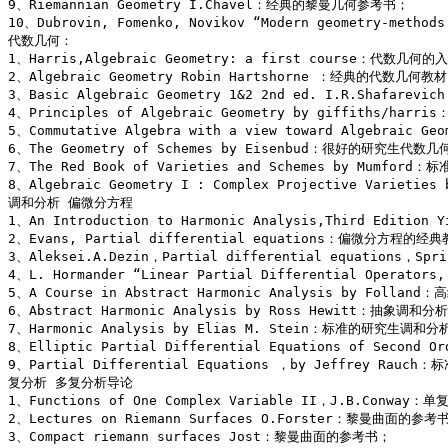
9、Riemannian Geometry I.Chavel：经典的黎曼几何参考书； 

10、Dubrovin, Fomenko, Novikov “Modern geometry-met
代数几何： 

1、Harris,Algebraic Geometry: a first course：代数几何的
2、Algebraic Geometry Robin Hartshorne ：经典的代数几何
3、Basic Algebraic Geometry 1&2 2nd ed. I.R.Shafar
4、Principles of Algebraic Geometry by giffiths
5、Commutative Algebra with a view toward Algeb
6、The Geometry of Schemes by Eisenbud：很好的研究生代数
7、The Red Book of Varieties and Schemes by Mumfo
8、Algebraic Geometry I : Complex Projective Varieti
调和分析 偏微分方程 

1、An Introduction to Harmonic Analysis,Third Edit
2、Evans, Partial differential equations：偏微分方程的经典
3、Aleksei.A.Dezin，Partial differential equations，
4、L. Hormander “Linear Partial Differential Opera
5、A Course in Abstract Harmonic Analysis by Foll
6、Abstract Harmonic Analysis by Ross Hewitt：抽象调和
7、Harmonic Analysis by Elias M. Stein：标准的研究生调和分
8、Elliptic Partial Differential Equations of Secon
9、Partial Differential Equations ，by Jeffrey Rau
复分析 多复分析导论 

1、Functions of One Complex Variable II，J.B.Conw
2、Lectures on Riemann Surfaces O.Forster：黎曼曲面的参考书
3、Compact riemann surfaces Jost：黎曼曲面的参考书； 
