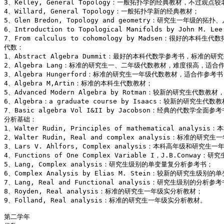
3、Kelley, General Topology：一般拓扑学的经典教材，不过观点较老
4、Willard, General Topology：一般拓扑学新的经典教材； 

5、Glen Bredon, Topology and geometry：研究生一年级的拓扑
6、Introduction to Topological Manifolds by Joh
7、From calculus to cohomology by Madsen：很好的本科生
代数： 

1、Abstract Algebra Dummit：最好的本科代数学参考书，标准的研
2、Algebra Lang：标准的研究生一、二年级代数教材，难度很高，适合作
3、Algebra Hungerford：标准的研究生一年级代数教材，适合作参考书；
4、Algebra M,Artin：标准的本科生代数教材； 

5、Advanced Modern Algebra by Rotman：较新的研究生代数教材
6、Algebra：a graduate course by Isaacs：较新的研究生代数教
7、Basic algebra Vol I&II by Jacobson：经典的代数学全面
分析基础： 

1、Walter Rudin, Principles of mathematical analy
2、Walter Rudin, Real and complex analysis：标准的研究
3、Lars V. Ahlfors, Complex analysis：本科高年级和研究
4、Functions of One Complex Variable I，J.B.Conwa
5、Lang, Complex analysis：研究生级别的单变量复分析参考书； 

6、Complex Analysis by Elias M. Stein：较新的研究生级别
7、Lang, Real and Functional analysis：研究生级别的分析参考
8、Royden, Real analysis：标准的研究生一年级实分析教材； 

9、Folland, Real analysis：标准的研究生一年级实分析教材。 

第二学年 
