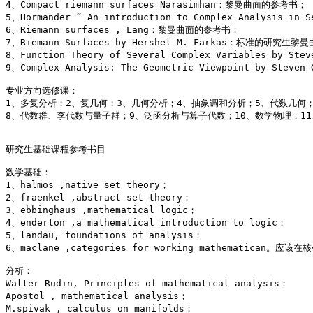
4、Compact riemann surfaces Narasimhan：黎曼曲面的参考书； 

5、Hormander ” An introduction to Complex Analysis 
6、Riemann surfaces , Lang：黎曼曲面的参考书； 

7、Riemann Surfaces by Hershel M. Farkas：标准的研究生黎
8、Function Theory of Several Complex Variables by
9、Complex Analysis: The Geometric Viewpoint by St
专业方向选修课： 

1、多复分析；2、复几何；3、几何分析；4、抽象调和分析；5、代数几何；
8、代数群、李代数与量子群；9、泛函分析与算子代数；10、数学物理；11
研究生基础课程参考书目

数学基础： 

1、halmos ,native set theory； 

2、fraenkel ,abstract set theory； 

3、ebbinghaus ,mathematical logic； 

4、enderton ,a mathematical introduction to logic； 

5、landau, foundations of analysis； 

6、maclane ,categories for working mathematican。
分析： 

Walter Rudin, Principles of mathematical analysis； 

Apostol , mathematical analysis； 

M.spivak , calculus on manifolds； 
