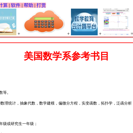
计算
|
软件
|
帮助
|
打赏
+
+
+
美国数学系参考书目
和数理统计，抽象代数，数学建模，偏微分方程，实变函数，拓扑学，泛函分析

科高年级或研究生一年级； 
